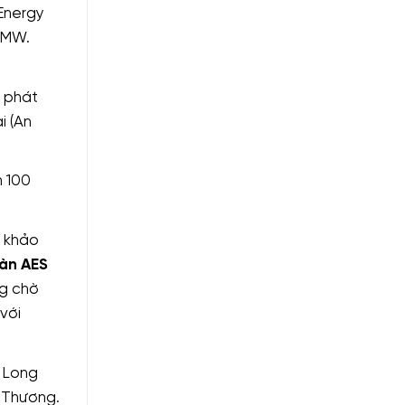
Energy
 MW.
ợ phát
i (An
n 100
o khảo
àn AES
ng chờ
với
i Long
 Thương.