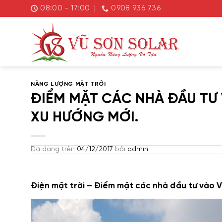
Chuyển
08:00 - 17:00
0908 936 736
đến
nội
dung
NĂNG LƯỢNG MẶT TRỜI
ĐIỂM MẶT CÁC NHÀ ĐẦU TƯ V
XU HƯỚNG MỚI.
Đã đăng trên
04/12/2017
bởi
admin
Điện mặt trời – Điểm mặt các nhà đầu tư vào 