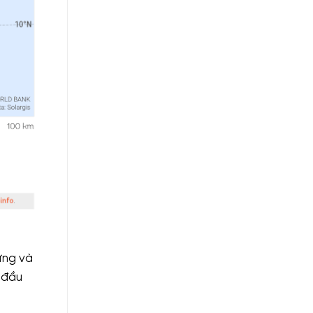
ựng và
 đầu