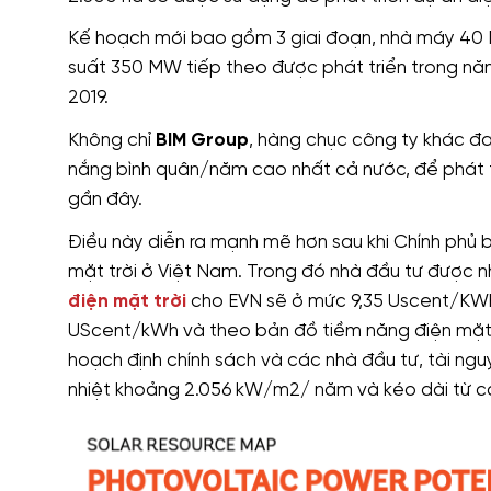
Kế hoạch mới bao gồm 3 giai đoạn, nhà máy 40
suất 350 MW tiếp theo được phát triển trong năm
2019.
Không chỉ
BIM Group
, hàng chục công ty khác đ
nắng bình quân/năm cao nhất cả nước, để phát tr
gần đây.
Điều này diễn ra mạnh mẽ hơn sau khi Chính phủ b
mặt trời ở Việt Nam. Trong đó nhà đầu tư được nh
điện mặt trời
cho EVN sẽ ở mức 9,35 Uscent/KWh, 
UScent/kWh và theo bản đồ tiềm năng điện mặt t
hoạch định chính sách và các nhà đầu tư, tài ngu
nhiệt khoảng 2.056 kW/m2/ năm và kéo dài từ c