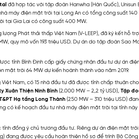
tal
đã hợp tác với tập đoàn Hanwha (Hàn Quốc), Unisun 
nhà máy điện mặt trời tại Long An có tổng công suất 140
ời tại Gia Lai có công suất 400 MW.
g lượng Phát thải thấp Việt Nam (V-LEEP), đã ký kết hỗ tr
0 MW, quy mô vốn 193 triệu USD. Dự án do tập đoàn Sao Ma
ược tỉnh Bình Định cấp giấy chứng nhận đầu tư dự án điệ
điện mặt trời 64 MW dự kiến hoành thành vào năm 2019.
ng Việt Nam, có 15 nhà đầu tư đã được tỉnh chấp thuận ch
y Xuân Thiện Ninh Bình
(2.000 MW – 2,2 tỷ USD),
Tập đo
T&PT Hạ tầng Long Thành
(250 MW – 310 triệu USD) đa
g có kế hoạch đầu tư nhà máy điện mặt trời tại tỉnh này 
ỉnh đồng ý chủ trương đầu tư. Riêng dự án điện mặt trờ
g) đang được yêu cầu hoàn thiện hồ sơ để trình Bộ Công