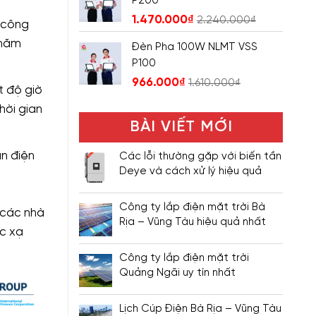
P200
1.470.000
₫
2.240.000
₫
 công
 năm
Đèn Pha 100W NLMT VSS
P100
966.000
₫
1.610.000
₫
t độ giờ
hời gian
BÀI VIẾT MỚI
án điện
Các lỗi thường gặp với biến tần
Deye và cách xử lý hiệu quả
Công ty lắp điện mặt trời Bà
 các nhà
Rịa – Vũng Tàu hiệu quả nhất
ức xạ
Công ty lắp điện mặt trời
Quảng Ngãi uy tín nhất
Lịch Cúp Điện Bà Rịa – Vũng Tàu