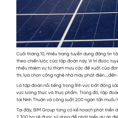
Cuối tháng 10, nhiều trang tuyển dụng đăng tin 
theo chiến lược của tập đoàn này. Vị trí được t
nhiều nhiệm vụ từ tham mưu các đề xuất của đơn 
thi, lựa chọn công nghệ nhà máy phát điện….đế
Là tập đoàn nổi tiếng trong lĩnh vực bất động sả
vực lương thực và thực phẩm. Trong đó, tập đoàn
tại Ninh Thuận và công suất 200 ngàn tấn muối
Tại đây, BIM Group từng có kế hoạch phát triển 
2.300 ha sẽ được sử dụng để phát triển dự án đi