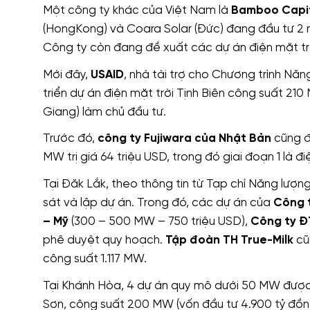
Một công ty khác của Việt Nam là
Bamboo Capi
(HongKong) và Coara Solar (Đức) đang đầu tư 2 
Công ty còn đang đề xuất các dự án điện mặt tr
Mới đây,
USAID
, nhà tài trợ cho Chương trình Năn
triển dự án điện mặt trời Tịnh Biên công suất 21
Giang) làm chủ đầu tư.
Trước đó,
công ty Fujiwara của Nhật Bản
cũng đ
MW trị giá 64 triệu USD, trong đó giai đoạn 1 là 
Tại Đăk Lắk, theo thông tin từ Tạp chí Năng lượ
sát và lập dự án. Trong đó, các dự án của
Công t
– Mỹ
(300 – 500 MW – 750 triệu USD),
Công ty Đ
phê duyệt quy hoạch.
Tập đoàn TH True-Milk
cũn
công suất 1.117 MW.
Tại Khánh Hòa, 4 dự án quy mô dưới 50 MW được t
Sơn, công suất 200 MW (vốn đầu tư 4.900 tỷ đồn