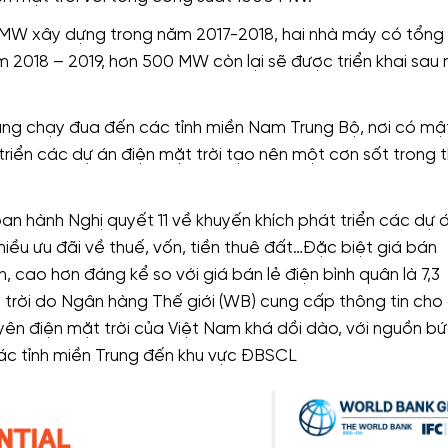
 MW xây dựng trong năm 2017-2018, hai nhà máy có tổng
 2018 – 2019, hơn 500 MW còn lại sẽ được triển khai sau
ang chạy đua đến các tỉnh miền Nam Trung Bộ, nơi có mậ
iển các dự án điện mặt trời tạo nên một cơn sốt trong t
an hành Nghị quyết 11 về khuyến khích phát triển các dự 
iều ưu đãi về thuế, vốn, tiền thuê đất…Đặc biệt giá bán
cao hơn đáng kể so với giá bán lẻ điện bình quân là 7,3
rời do Ngân hàng Thế giới (WB) cung cấp thông tin cho
yên điện mặt trời của Việt Nam khá dồi dào, với nguồn b
ác tỉnh miền Trung đến khu vực ĐBSCL