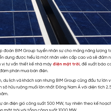
tập đoàn BIM Group tuyển nhân sự cho mảng năng lượng t
uyển dụng được hiểu là một nhân viên cấp cao và sẽ đảm 
vị tư vấn thiết kế nhà máy
điện mặt trời
, đề xuất báo c
n đàm phán mua bán điện.
n, du lịch và khách sạn nhưng BIM Group cũng đầu tư lớn v
 sở hữu ruộng muối lớn nhất Đông Nam Á với diện tích 2.
/năm.
dự án điện gió công suất 500 MW, tuy nhiên theo kế hoạc
ện mặt trời với tổng công suất 1000 MW.