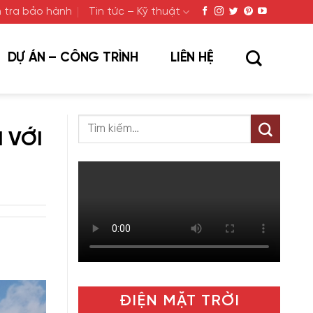
 tra bảo hành
Tin tức – Kỹ thuật
DỰ ÁN – CÔNG TRÌNH
LIÊN HỆ
 VỚI
ĐIỆN MẶT TRỜI