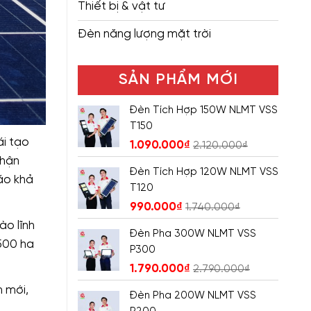
Thiết bị & vật tư
Đèn năng lượng mặt trời
SẢN PHẨM MỚI
Đèn Tích Hợp 150W NLMT VSS
T150
ái tạo
1.090.000
₫
2.120.000
₫
nhận
Đèn Tích Hợp 120W NLMT VSS
áo khả
T120
990.000
₫
1.740.000
₫
ào lĩnh
Đèn Pha 300W NLMT VSS
500 ha
P300
1.790.000
₫
2.790.000
₫
h mới,
Đèn Pha 200W NLMT VSS