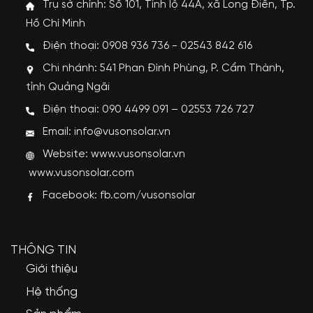
Trụ sở chính: Số 101, Tỉnh lộ 44A, xã Long Điền, Tp.
Hồ Chí Minh
Điện thoại: 0908 936 736 - 02543 842 616
Chi nhánh: 541 Phan Đình Phùng, P. Cẩm Thành,
tỉnh Quảng Ngãi
Điện thoại: 090 4499 091 – 02553 726 727
Email: info@vusonsolar.vn
Website:
www.vusonsolar.vn
www.vusonsolar.com
Facebook:
fb.com/vusonsolar
THÔNG TIN
Giới thiệu
Hệ thống