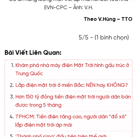
EVN-CPC – Ảnh: V.H.
Theo V.Hùng – TTO
5/5 - (1 bình chọn)
Bài Viết Liên Quan:
Khám phá nhà máy điện Mặt Trời hình gấu trúc ở
Trung Quốc
Lắp điện mặt trời ở miền Bắc: NÊN hay KHÔNG?
Hơn 150 tỷ đồng tiền điện mặt trời người dân bán
được trong 5 tháng
TPHCM: Tiền điện tăng cao, người dân “đổ xô”
lắp điện mặt trời áp mái
‘Thành phố rừng’ đầu tiên trên thế giới