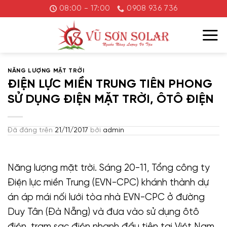
Chuyển
08:00 - 17:00
0908 936 736
đến
nội
dung
NĂNG LƯỢNG MẶT TRỜI
ĐIỆN LỰC MIỀN TRUNG TIÊN PHONG
SỬ DỤNG ĐIỆN MẶT TRỜI, ÔTÔ ĐIỆN
Đã đăng trên
21/11/2017
bởi
admin
Năng lượng mặt trời. Sáng 20-11, Tổng công ty
Điện lực miền Trung (EVN-CPC) khánh thành dự
án áp mái nối lưới tòa nhà EVN-CPC ở đường
Duy Tân (Đà Nẵng) và đưa vào sử dụng ôtô
điện, trạm sạc điện nhanh đầu tiên tại Việt Nam.