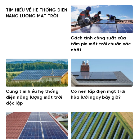
TÌM HIỂU VỀ HỆ THỐNG ĐIỆN
NĂNG LƯỢNG MẶT TRỜI
Cách tính công suất của
tấm pin mặt trời chuẩn xác
nhất
Cùng tìm hiểu hệ thống
Có nên lắp điện mặt trời
điện năng lượng mặt trời
hòa lưới ngay bây giờ?
độc lập