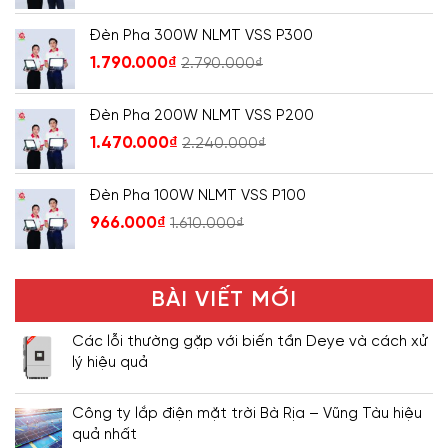
Đèn Pha 300W NLMT VSS P300
1.790.000
₫
2.790.000
₫
Đèn Pha 200W NLMT VSS P200
1.470.000
₫
2.240.000
₫
Đèn Pha 100W NLMT VSS P100
966.000
₫
1.610.000
₫
BÀI VIẾT MỚI
Các lỗi thường gặp với biến tần Deye và cách xử
lý hiệu quả
Công ty lắp điện mặt trời Bà Rịa – Vũng Tàu hiệu
quả nhất