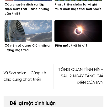
Câu chuyện dịch vụ lắp
Phát triển chậm lại vì giá
điện mặt trời – Nhỏ nhưng
mua điện mặt trời mới nhất
cần thiết
Có nên sử dụng điện năng
Điện mặt trời là gì?
lượng mặt trời
TỔNG QUAN TÌNH HÌNH
Vũ Sơn solar – Cùng sẻ
SAU 2 NGÀY TĂNG GIÁ
chia cùng phát triển
ĐIỆN CỦA EVN
Để lại một bình luận