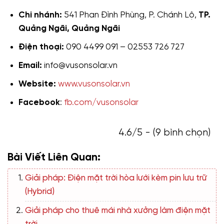
Chi nhánh:
541 Phan Đình Phùng, P. Chánh Lộ,
TP.
Quảng Ngãi, Quảng Ngãi
Điện thoại:
090 4499 091 – 02553 726 727
Email:
info@vusonsolar.vn
Website:
www.vusonsolar.vn
Facebook
:
fb.com/vusonsolar
4.6/5 - (9 bình chọn)
Bài Viết Liên Quan:
Giải pháp: Điện mặt trời hòa lưới kèm pin lưu trữ
(Hybrid)
Giải pháp cho thuê mái nhà xưởng làm điện mặt