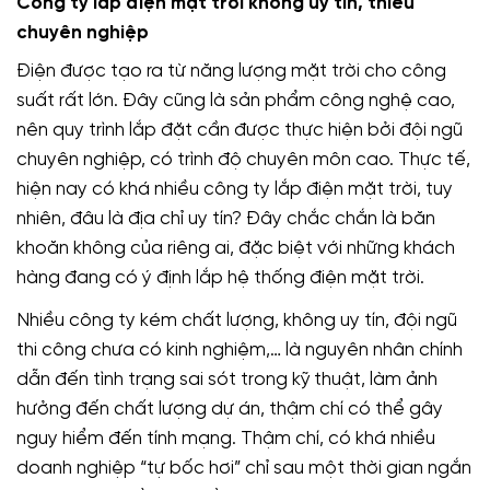
Công ty lắp điện mặt trời không uy tín, thiếu
chuyên nghiệp
Điện được tạo ra từ năng lượng mặt trời cho công
suất rất lớn. Đây cũng là sản phẩm công nghệ cao,
nên quy trình lắp đặt cần được thực hiện bởi đội ngũ
chuyên nghiệp, có trình độ chuyên môn cao. Thực tế,
hiện nay có khá nhiều công ty lắp điện mặt trời, tuy
nhiên, đâu là địa chỉ uy tín? Đây chắc chắn là băn
khoăn không của riêng ai, đặc biệt với những khách
hàng đang có ý định lắp hệ thống điện mặt trời.
Nhiều công ty kém chất lượng, không uy tín, đội ngũ
thi công chưa có kinh nghiệm,… là nguyên nhân chính
dẫn đến tình trạng sai sót trong kỹ thuật, làm ảnh
hưởng đến chất lượng dự án, thậm chí có thể gây
nguy hiểm đến tính mạng. Thậm chí, có khá nhiều
doanh nghiệp “tự bốc hơi” chỉ sau một thời gian ngắn