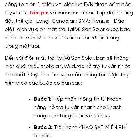
công tơ điện 2 chiều với điện lực EVN được đảm bảo
tuyệt đối.
Tấm pin
và
inverter
từ các tập đoàn hàng
đầu thế giới: Longi; Canadian; SMA; Fronius;… Đặc
biệt, dịch vụ điện mặt trời tại Vũ Sơn Solar được bảo
hành lên đến 12 năm và 25 năm đối với pin năng
lượng mặt trời.
Đến với điện mặt trời tại Vũ Sơn Solar, bạn sẽ không
mất quá nhiều thời gian, và được hỗ trợ tư vấn nhiệt
tình nhất. Quy trình làm việc của chúng tôi được thực
hiện theo các bước cơ bản sau:
Bước 1
: Tiếp nhận thông tin từ khách
hàng, hỗ trợ tư vấn nhanh cho khách
hàng nắm tổng quan về dịch vụ
Bước 2:
Tiến hành KHẢO SÁT MIỄN PHÍ
tại nhà