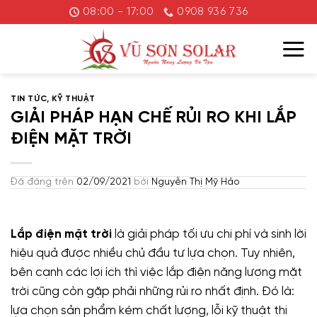
Chuyển
08:00 - 17:00
0908 936 736
đến
nội
dung
TIN TỨC
,
KỸ THUẬT
GIẢI PHÁP HẠN CHẾ RỦI RO KHI LẮP
ĐIỆN MẶT TRỜI
Đã đăng trên
02/09/2021
bởi
Nguyễn Thị Mỹ Hảo
Lắp điện mặt trời
là giải pháp tối ưu chi phí và sinh lời
hiệu quả được nhiều chủ đầu tư lựa chọn. Tuy nhiên,
bên cạnh các lợi ích thì việc lắp điện năng lượng mặt
trời cũng còn gặp phải những rủi ro nhất định. Đó là:
lựa chọn sản phẩm kém chất lượng, lỗi kỹ thuật thi