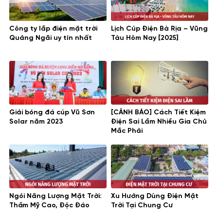
Công ty lắp điện mặt trời
Lịch Cúp Điện Bà Rịa – Vũng
Quảng Ngãi uy tín nhất
Tàu Hôm Nay [2025]
Giải bóng đá cúp Vũ Sơn
[CẢNH BÁO] Cách Tiết Kiệm
Solar năm 2023
Điện Sai Lầm Nhiều Gia Chủ
Mắc Phải
Ngói Năng Lượng Mặt Trời:
Xu Hướng Dùng Điện Mặt
Thẩm Mỹ Cao, Độc Đáo
Trời Tại Chung Cư