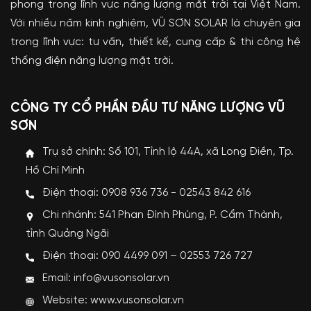
phong trong lĩnh vực năng lượng mặt trời tại Việt Nam.
Với nhiều năm kinh nghiệm, VŨ SƠN SOLAR là chuyên gia
trong lĩnh vực: tư vấn, thiết kế, cung cấp & thi công hệ
thống điện năng lượng mặt trời.
CÔNG TY CỔ PHẦN ĐẦU TƯ NĂNG LƯỢNG VŨ
SƠN
Trụ sở chính: Số 101, Tỉnh lộ 44A, xã Long Điền, Tp.
Hồ Chí Minh
Điện thoại: 0908 936 736 - 02543 842 616
Chi nhánh: 541 Phan Đình Phùng, P. Cẩm Thành,
tỉnh Quảng Ngãi
Điện thoại: 090 4499 091 – 02553 726 727
Email: info@vusonsolar.vn
Website:
www.vusonsolar.vn