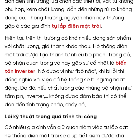
dẫn đến tình trạng lựa chọn các thiết bị, vật tư không
phù hợp, kém chất lượng, dẫn đến những rủi ro không
đáng có. Thông thường, nguyên nhân này thường
gặp ở các gia đình
tự lắp điện mặt trời
.
Hiện tại, trên thị trường có khá nhiều dòng sản phẩm
với chất lượng, giá thành khác nhau. Hệ thống điện
mặt trời được tạo thành từ nhiều bộ phận. Trong đó,
bộ phận quan trọng và hay gặp sự cố nhất là
biến
tần inverter
. Nó được ví như “bộ não”, khi bị lỗi thì
đồng nghĩa với việc cả hệ thống sẽ bị ngưng hoạt
động. Do đó, nếu chất lượng của những bộ phận như
tấm pin, inverter,… không được đảm bảo thì có thể
dẫn đến tình trạng chập, cháy nổ,…
Lỗi kỹ thuật trong quá trình thi công
Có nhiều gia đình vẫn giữ quan niệm việc tự lắp đặt
hệ thống điện mặt trời sẽ giúp tiết kiệm được khá