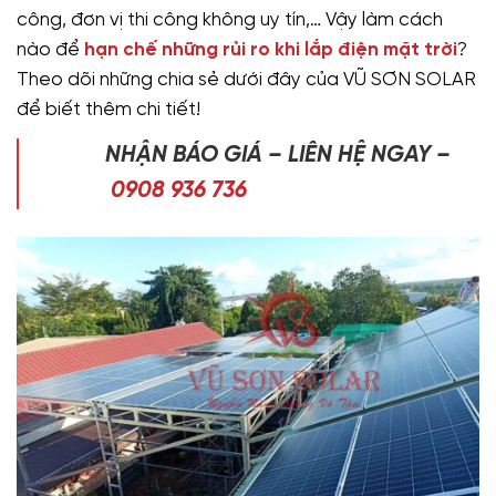
công, đơn vị thi công không uy tín,… Vậy làm cách
nào để
hạn chế những rủi ro khi lắp điện mặt trời
?
Theo dõi những chia sẻ dưới đây của VŨ SƠN SOLAR
để biết thêm chi tiết!
NHẬN BÁO GIÁ – LIÊN HỆ NGAY –
0908 936 736