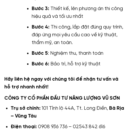
Bước 3:
Thiết kế, lên phương án thi công
hiệu quả và tối ưu nhất
Bước 4:
Thi công, lắp đặt đúng quy trình,
đáp ứng mọi yêu cầu cao về kỹ thuật,
thẩm mỹ, an toàn.
Bước 5
: Nghiệm thu, thanh toán
Bước 6:
Bảo trì, hỗ trợ kỹ thuật
Hãy liên hệ ngay với chúng tôi để nhận tư vấn và
hỗ trợ nhanh nhất!
CÔNG TY CỔ PHẦN ĐẦU TƯ NĂNG LƯỢNG VŨ SƠN
Trụ sở chính:
101 Tỉnh lộ 44A, Tt. Long Điền,
Bà Rịa
– Vũng Tàu
Điện thoại:
0908 936 736 – 02543 842 616