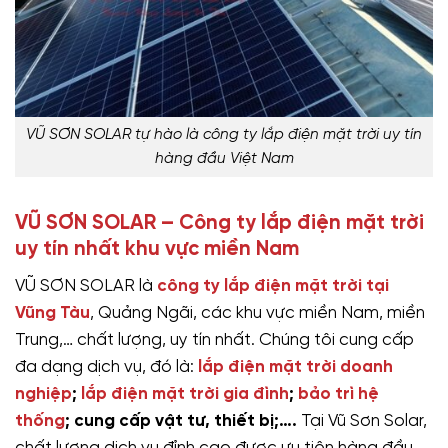
VŨ SƠN SOLAR tự hào là công ty lắp điện mặt trời uy tín
hàng đầu Việt Nam
VŨ SƠN SOLAR – Công ty lắp điện mặt trời
uy tín nhất khu vực miền Nam
VŨ SƠN SOLAR là
công ty lắp điện mặt trời tại
Vũng Tàu
, Quảng Ngãi, các khu vực miền Nam, miền
Trung,… chất lượng, uy tín nhất. Chúng tôi cung cấp
đa dạng dịch vụ, đó là:
lắp điện mặt trời doanh
nghiệp
;
lắp điện mặt trời gia đình
;
bảo trì hệ
thống
; cung cấp vật tư, thiết bị;….
Tại Vũ Sơn Solar,