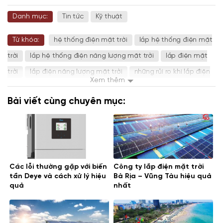
Danh mục:
Tin tức
Kỹ thuật
Từ khóa:
hệ thống điện mặt trời
lắp hệ thống điện mặt
trời
lắp hệ thống điện năng lượng mặt trời
lắp điện mặt
trời
lắp điện năng lượng mặt trời
những rủi ro khi lắp điện
Xem thêm
mặt trời
những rủi ro khi đầu tư điện mặt trời
rủi ro khi lắp
Bài viết cùng chuyên mục:
năng lượng mặt trời
rủi ro khi lắp điện mặt trời
rủi ro đầu
tư năng lượng mặt trời
rủi ro đầu tư điện mặt trời
điện
mặt trời
Các lỗi thường gặp với biến
Công ty lắp điện mặt trời
tần Deye và cách xử lý hiệu
Bà Rịa – Vũng Tàu hiệu quả
quả
nhất