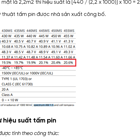
mặt là 2,2m2 thì hiệu suất là [440 / (2,2 x 1000)] x 100 =
 kỹ thuật tấm pin được nhà sản xuất công bố.
ừ hiệu suất tấm pin
được tính theo công thức: