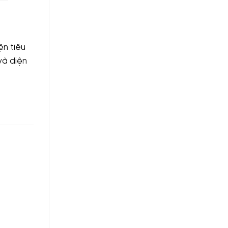
ện tiêu
và diện