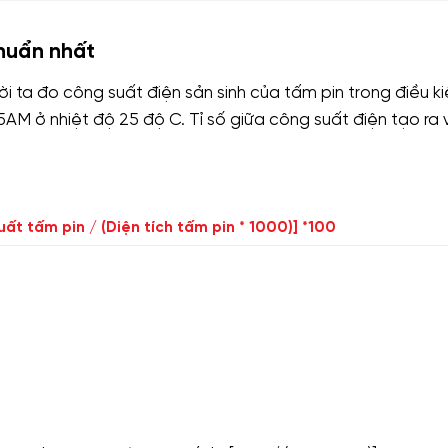
chuẩn nhất
i ta đo công suất điện sản sinh của tấm pin trong điều ki
M ở nhiệt độ 25 độ C. Tỉ số giữa công suất điện tạo ra 
uất tấm pin / (Diện tích tấm pin * 1000)] *100