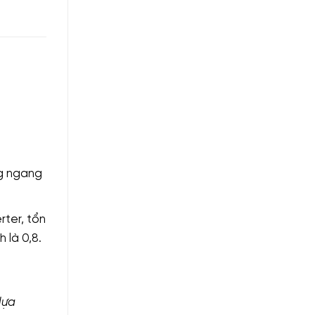
ng ngang
rter, tổn
 là 0,8.
lựa