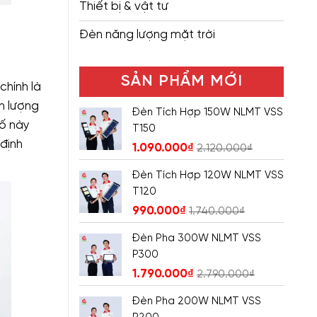
Thiết bị & vật tư
Đèn năng lượng mặt trời
SẢN PHẨM MỚI
chính là
n lượng
Đèn Tích Hợp 150W NLMT VSS
tố này
T150
 định
1.090.000
₫
2.120.000
₫
Đèn Tích Hợp 120W NLMT VSS
T120
990.000
₫
1.740.000
₫
Đèn Pha 300W NLMT VSS
P300
1.790.000
₫
2.790.000
₫
Đèn Pha 200W NLMT VSS