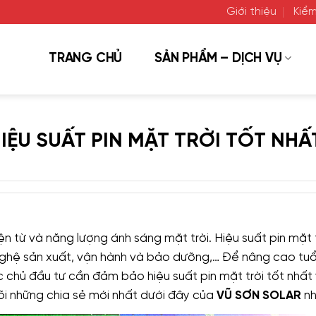
Giới thiệu
Kiểm
TRANG CHỦ
SẢN PHẨM – DỊCH VỤ
IỆU SUẤT PIN MẶT TRỜI TỐT NHẤ
iện từ và năng lượng ánh sáng mặt trời. Hiệu suất pin mặt 
ghệ sản xuất, vận hành và bảo dưỡng,… Để nâng cao tuổ
ác chủ đầu tư cần đảm bảo hiệu suất pin mặt trời tốt nhất
dõi những chia sẻ mới nhất dưới đây của
VŨ SƠN SOLAR
nh