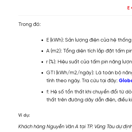
E 
Trong đó:
E (kWh): Sản lượng điện của hệ thống
A (m2): Tổng diện tích lắp đặt tấm pi
r (%): Hiệu suất của tấm pin năng lượ
GTI (kWh/m2/ngày): Là toàn bộ năn
tính theo ngày. Tra cứu tại đây:
Globa
f: Hệ số tổn thất khi chuyển đổi từ d
thất trên đường dây dẫn điện, điều kiệ
Ví dụ:
Khách hàng Nguyễn Văn A tại TP. Vũng Tàu dự định