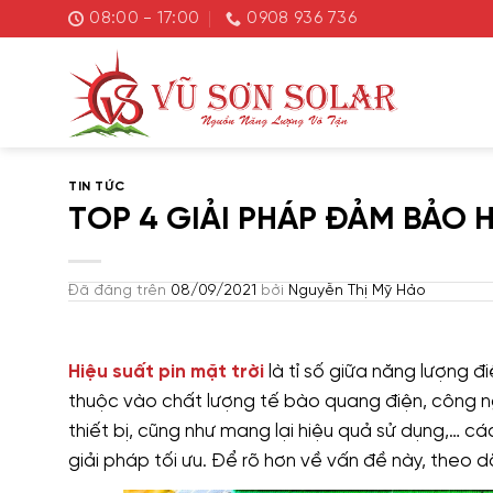
Chuyển
08:00 - 17:00
0908 936 736
đến
nội
dung
TIN TỨC
TOP 4 GIẢI PHÁP ĐẢM BẢO H
Đã đăng trên
08/09/2021
bởi
Nguyễn Thị Mỹ Hảo
Hiệu suất pin mặt trời
là tỉ số giữa năng lượng đ
thuộc vào chất lượng tế bào quang điện, công n
thiết bị, cũng như mang lại hiệu quả sử dụng,… c
giải pháp tối ưu. Để rõ hơn về vấn đề này, theo 