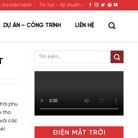
 tra bảo hành
Tin tức – Kỹ thuật
DỰ ÁN – CÔNG TRÌNH
LIÊN HỆ
T
trời phụ
i thọ
 với các
é!
ĐIỆN MẶT TRỜI