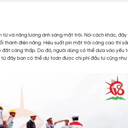
ện từ và năng lượng ánh sáng mặt trời. Nói cách khác, đây 
 thành điện năng. Hiệu suất pin mặt trời càng cao thì sả
ắp đặt càng thấp. Do đó, người dùng có thể dựa vào yếu 
, từ đây bạn có thể dự toán được chi phí đầu tư cũng như