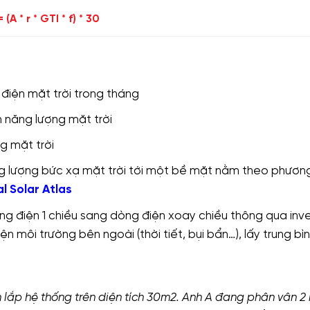
= (A * r * GTI * f) * 30
 điện mặt trời trong tháng
n năng lượng mặt trời
ng mặt trời
g lượng bức xạ mặt trời tới một bề mặt nằm theo phươ
l Solar Atlas
òng điện 1 chiều sang dòng điện xoay chiều thông qua inve
n môi trường bên ngoài (thời tiết, bụi bẩn…), lấy trung bình
 lắp hệ thống trên diện tích 30m2. Anh A đang phân vân 2 