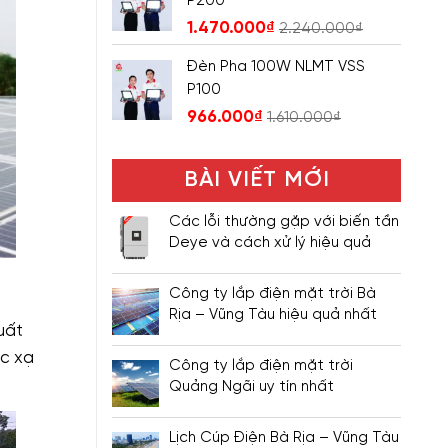
P200
1.470.000
₫
2.240.000
₫
Đèn Pha 100W NLMT VSS
P100
966.000
₫
1.610.000
₫
BÀI VIẾT MỚI
Các lỗi thường gặp với biến tần
Deye và cách xử lý hiệu quả
Công ty lắp điện mặt trời Bà
Rịa – Vũng Tàu hiệu quả nhất
uất
ức xạ
Công ty lắp điện mặt trời
Quảng Ngãi uy tín nhất
Lịch Cúp Điện Bà Rịa – Vũng Tàu