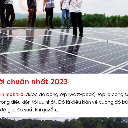
rời chuẩn nhất 2023
in mặt trời
được đo bằng Wp (watt-peak). Wp là công s
rong điều kiện tối ưu nhất. Đó là điều kiện về cường độ b
 độ gió, áp suất khí quyển…