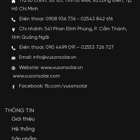
Trụ sở chính: Số 101, Tỉnh lộ 44A, xã Long Điền, Tp.
Hồ Chí Minh
Điện thoại: 0908 936 736 - 02543 842 616
Chi nhánh: 541 Phan Đình Phùng, P. Cẩm Thành,
tỉnh Quảng Ngãi
Điện thoại: 090 4499 091 – 02553 726 727
Email: info@vusonsolar.vn
Website:
www.vusonsolar.vn
www.vusonsolar.com
Facebook:
fb.com/vusonsolar
THÔNG TIN
Giới thiệu
Hệ thống
Sản phẩm