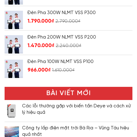
Đèn Pha 300W NLMT VSS P300
1.790.000
₫
2.790.000
₫
Đèn Pha 200W NLMT VSS P200
1.470.000
₫
2.240.000
₫
Đèn Pha 100W NLMT VSS P100
966.000
₫
1.610.000
₫
BÀI VIẾT MỚI
Các lỗi thường gặp với biến tần Deye và cách xử
lý hiệu quả
Công ty lắp điện mặt trời Bà Rịa – Vũng Tàu hiệu
quả nhất