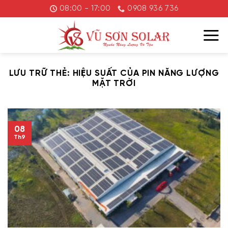
Chuyển
08:00 - 17:00
0908 936 736
đến
nội
dung
LƯU TRỮ THẺ:
HIỆU SUẤT CỦA PIN NĂNG LƯỢNG
MẶT TRỜI
08
Th9