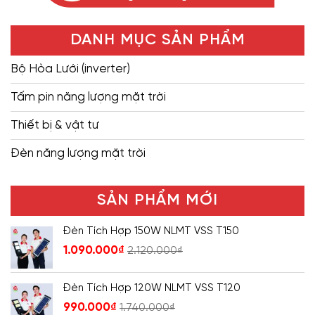
DANH MỤC SẢN PHẨM
Bộ Hòa Lưới (inverter)
Tấm pin năng lượng mặt trời
Thiết bị & vật tư
Đèn năng lượng mặt trời
SẢN PHẨM MỚI
Đèn Tích Hợp 150W NLMT VSS T150
1.090.000
₫
2.120.000
₫
Đèn Tích Hợp 120W NLMT VSS T120
990.000
₫
1.740.000
₫