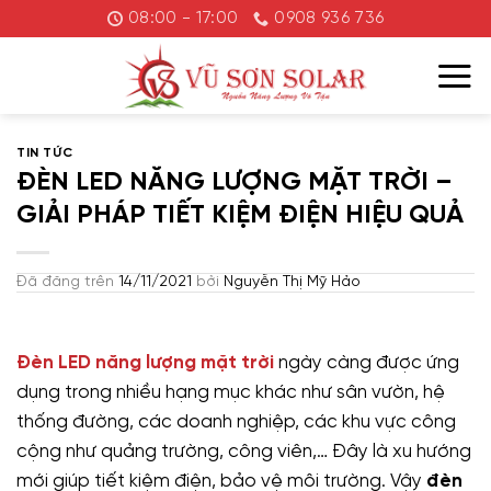
Chuyển
08:00 - 17:00
0908 936 736
đến
nội
dung
TIN TỨC
ĐÈN LED NĂNG LƯỢNG MẶT TRỜI –
GIẢI PHÁP TIẾT KIỆM ĐIỆN HIỆU QUẢ
Đã đăng trên
14/11/2021
bởi
Nguyễn Thị Mỹ Hảo
Đèn LED năng lượng mặt trời
ngày càng được ứng
dụng trong nhiều hạng mục khác như sân vườn, hệ
thống đường, các doanh nghiệp, các khu vực công
cộng như quảng trường, công viên,… Đây là xu hướng
mới giúp tiết kiệm điện, bảo vệ môi trường. Vậy
đèn