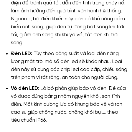
điện để tránh quả tải, dẫn đến tình trạng cháy nổ,
làm ảnh hưởng đến quá trình vận hành hệ thống.
Ngoài ra, bộ điều khiển này còn có khả năng cảm
biến ánh sáng, giúp đèn tự động bật sáng khi trời
tối, giảm ánh sáng khi khuya về, tắt đèn khi trời
sáng.
Đèn LED:
Tùy theo công suất và loại đèn năng
lượng mặt trời mà số đèn led sẽ khác nhau. Loại
đèn này sử dụng các chip led cao cấp, chiếu sáng
trên phạm vi rất rộng, an toàn cho người dùng.
Vỏ đèn LED
: Là bộ phận giúp bảo vệ đèn. Đế của
vỏ được đúng bằng nhôm nguyên khối, sơn tĩnh
điện. Mặt kính cường lực có khung bảo vệ và ron
cao su giúp chống nước, chống khói bụi,… theo
tiêu chuẩn IP66.