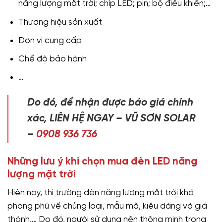
năng lượng mặt trời; chíp LED; pin; bộ điều khiển;…
Thương hiệu sản xuất
Đơn vị cung cấp
Chế độ bảo hành
…
Do đó, để nhận được báo giá chính
xác, LIÊN HỆ NGAY – VŨ SƠN SOLAR
–
0908 936 736
Những lưu ý khi chọn mua đèn LED năng
lượng mặt trời
Hiện nay, thị trường đèn năng lượng mặt trời khá
phong phú về chủng loại, mẫu mã, kiêu dáng và giá
thành,… Do đó, người sử dụng nên thông minh trong