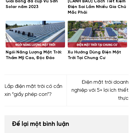
Giải bóng đá cúp Vũ Sơn
[CẢNH BÁO] Cách Tiết Kiệm
nào tốt
đèn led năng lượng mặt trời nhập khẩu
đèn led
Solar năm 2023
Điện Sai Lầm Nhiều Gia Chủ
Mắc Phải
năng lượng mặt trời nhỏ
đèn led năng lượng mặt trời sân
vườn
đèn led năng lượng mặt trời solar light
đèn led năng
lượng mặt trời tốt nhất
đèn led năng lượng mặt trời trong
nhà
đèn năng lượng mặt trời rẻ nhất
đèn pha led năng
lượng mặt trời
Ngói Năng Lượng Mặt Trời:
Xu Hướng Dùng Điện Mặt
Thẩm Mỹ Cao, Độc Đáo
Trời Tại Chung Cư
Điện mặt trời doanh
Lắp điện mặt trời có cần
nghiệp với 5+ lợi ích thiết
xin “giấy phép con”?
thực
Để lại một bình luận