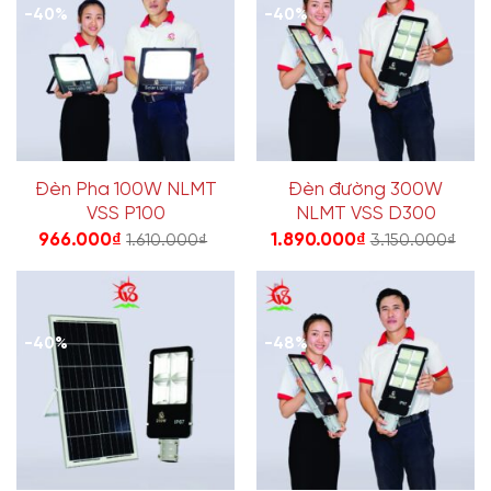
-40%
-40%
Đèn Pha 100W NLMT
Đèn đường 300W
VSS P100
NLMT VSS D300
966.000
₫
1.890.000
₫
1.610.000
₫
3.150.000
₫
-40%
-48%