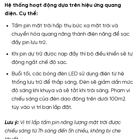
Hệ thống hoạt động dựa trên hiệu ứng quang
điện. Cụ thể:
Tấm pin mặt trời hấp thụ bức xạ mặt trời và
chuyển hóa quang năng thành điện năng để sạc
đầy pin lưu trữ.
Khi pin dự trữ được nạp đầy thì bộ điều khiển sẽ tự
động ngắt chế độ sạc.
Buổi tối, các bóng đèn LED sử dụng điện từ hệ
thống lưu trữ để thắp sáng. Đèn sẽ giảm dần mức
độ sáng khi khuya và sẽ tắt khi trời sáng. Phạm vi
chiếu sáng của đèn dao động trên dưới 100m2
tùy vào vị trí bạn lắp đặt.
Lưu ý:
Vị trí lắp tấm pin năng lượng mặt trời được
chiếu sáng từ 7h sáng đến 5h chiều, không bị che