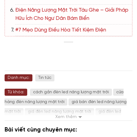
Điện Năng Lượng Mặt Trời Tàu Ghe – Giải Pháp
Hữu Ích Cho Ngư Dân Bám Biển
#7 Mẹo Dùng Điều Hòa Tiết Kiệm Điện
Danh mục:
Tin tức
Từ khóa:
cách gắn đèn led năng lượng mặt trời
cửa
hàng đèn năng lượng mặt trời
giá bán đèn led năng lượng
mặt trời
giá đèn led năng lượng mặt trời
giá đèn led
Xem thêm
năng lượng mặt trời 100w
mẫu đèn led năng lượng mặt trời
Bài viết cùng chuyên mục:
mua đèn led năng lượng mặt trời
review đèn led năng