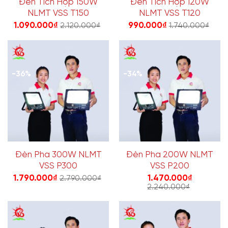
Đèn Tích Hợp 150W
Đèn Tích Hợp 120W
NLMT VSS T150
NLMT VSS T120
1.090.000
₫
990.000
₫
2.120.000
₫
1.740.000
₫
-36%
-34%
Đèn Pha 300W NLMT
Đèn Pha 200W NLMT
VSS P300
VSS P200
1.790.000
₫
1.470.000
₫
2.790.000
₫
2.240.000
₫