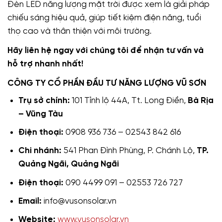
Đèn LED năng lượng mặt trời được xem là giải pháp
chiếu sáng hiệu quả, giúp tiết kiệm điện năng, tuổi
thọ cao và thân thiện với môi trường.
Hãy liên hệ ngay với chúng tôi để nhận tư vấn và
hỗ trợ nhanh nhất!
CÔNG TY CỔ PHẦN ĐẦU TƯ NĂNG LƯỢNG VŨ SƠN
Trụ sở chính:
101 Tỉnh lộ 44A, Tt. Long Điền,
Bà Rịa
– Vũng Tàu
Điện thoại:
0908 936 736 – 02543 842 616
Chi nhánh:
541 Phan Đình Phùng, P. Chánh Lộ,
TP.
Quảng Ngãi, Quảng Ngãi
Điện thoại:
090 4499 091 – 02553 726 727
Email:
info@vusonsolar.vn
Website:
www.vusonsolar.vn