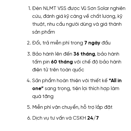
Đèn NLMT VSS được Vũ Sơn Solar nghiên
cứu, đánh giá kỹ càng về chất lượng, kỹ
thuật, nhu cầu người dùng và giá thành
sản phẩm
Đổi, trả miễn phí trong
7 ngày
đầu
Bảo hành lên đến
36 tháng
, bảo hành
tấm pin
60 tháng
với chế độ bảo hành
điện tử trên toàn quốc
Sản phẩm hoàn thiện với thiết kế
“All in
one”
sang trọng, tiện lợi thích hợp làm
quà tặng
Miễn phí vận chuyển, hỗ trợ lắp đặt
Dịch vụ tư vấn và CSKH
24/7