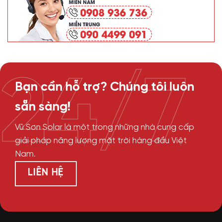
24/7
Bạn cần hỗ trợ? Chúng tôi luôn
sẵn sàng!
Vũ Sơn Solar là một trong những nhà cung cấp
giải pháp năng lượng mặt trời hàng đầu Việt
Nam.
LIÊN HỆ