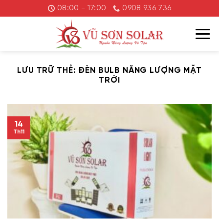
Chuyển
08:00 - 17:00
0908 936 736
đến
nội
dung
LƯU TRỮ THẺ:
ĐÈN BULB NĂNG LƯỢNG MẶT
TRỜI
14
Th11