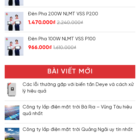
Đèn Pha 200W NLMT VSS P200
1.470.000
₫
2.240.000
₫
Đèn Pha 100W NLMT VSS P100
966.000
₫
1.610.000
₫
BÀI VIẾT MỚI
Các lỗi thường gặp với biến tần Deye và cách xử
lý hiệu quả
Công ty lắp điện mặt trời Bà Rịa – Vũng Tàu hiệu
quả nhất
Công ty lắp điện mặt trời Quảng Ngãi uy tín nhất