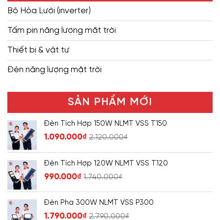
Bộ Hòa Lưới (inverter)
Tấm pin năng lượng mặt trời
Thiết bị & vật tư
Đèn năng lượng mặt trời
SẢN PHẨM MỚI
Đèn Tích Hợp 150W NLMT VSS T150
1.090.000
₫
2.120.000
₫
Đèn Tích Hợp 120W NLMT VSS T120
990.000
₫
1.740.000
₫
Đèn Pha 300W NLMT VSS P300
1.790.000
₫
2.790.000
₫