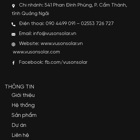
Chi nhánh: 541 Phan Đình Phùng, P. Cẩm Thành,
tỉnh Quảng Ngãi
Điện thoại: 090 4499 091 – 02553 726 727
Email: info@vusonsolar.vn
Website:
www.vusonsolar.vn
www.vusonsolar.com
Facebook:
fb.com/vusonsolar
THÔNG TIN
Giới thiệu
Hệ thống
Sản phẩm
Dự án
Liên hệ