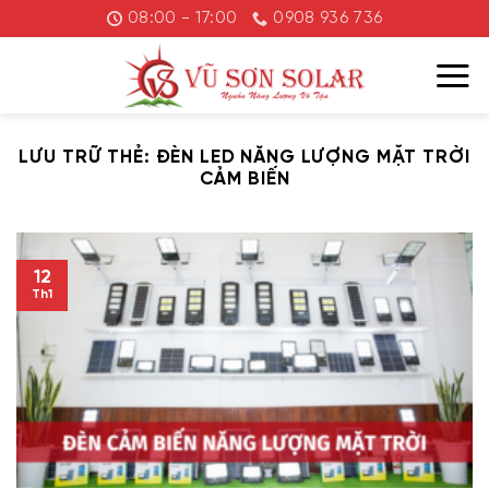
Chuyển
08:00 - 17:00
0908 936 736
đến
nội
dung
LƯU TRỮ THẺ:
ĐÈN LED NĂNG LƯỢNG MẶT TRỜI
CẢM BIẾN
12
Th1