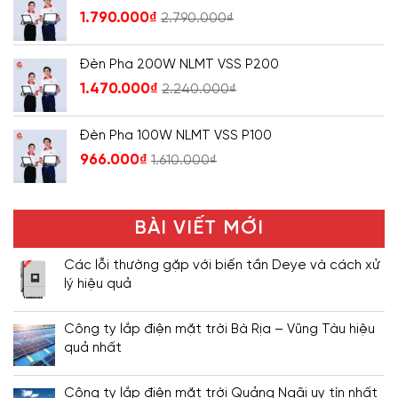
1.790.000
₫
2.790.000
₫
Đèn Pha 200W NLMT VSS P200
1.470.000
₫
2.240.000
₫
Đèn Pha 100W NLMT VSS P100
966.000
₫
1.610.000
₫
BÀI VIẾT MỚI
Các lỗi thường gặp với biến tần Deye và cách xử
lý hiệu quả
Công ty lắp điện mặt trời Bà Rịa – Vũng Tàu hiệu
quả nhất
Công ty lắp điện mặt trời Quảng Ngãi uy tín nhất