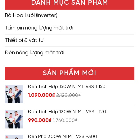
DANH MỤC SẢN PHẨM
Bộ Hòa Lưới (inverter)
Tấm pin năng lượng mặt trời
Thiết bị & vật tư
Đèn năng lượng mặt trời
SẢN PHẨM MỚI
Đèn Tích Hợp 150W NLMT VSS T150
1.090.000
₫
2.120.000
₫
Đèn Tích Hợp 120W NLMT VSS T120
990.000
₫
1.740.000
₫
Đèn Pha 300W NLMT VSS P300