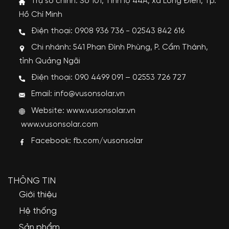
Trụ sở chính: Số 101, Tỉnh lộ 44A, xã Long Điền, Tp.
Hồ Chí Minh
Điện thoại: 0908 936 736 - 02543 842 616
Chi nhánh: 541 Phan Đình Phùng, P. Cẩm Thành,
tỉnh Quảng Ngãi
Điện thoại: 090 4499 091 – 02553 726 727
Email: info@vusonsolar.vn
Website:
www.vusonsolar.vn
www.vusonsolar.com
Facebook:
fb.com/vusonsolar
THÔNG TIN
Giới thiệu
Hệ thống
Sản phẩm