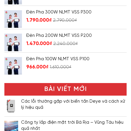
Đèn Pha 300W NLMT VSS P300
1.790.000
₫
2.790.000
₫
Đèn Pha 200W NLMT VSS P200
1.470.000
₫
2.240.000
₫
Đèn Pha 100W NLMT VSS P100
966.000
₫
1.610.000
₫
BÀI VIẾT MỚI
Các lỗi thường gặp với biến tần Deye và cách xử
lý hiệu quả
Công ty lắp điện mặt trời Bà Rịa – Vũng Tàu hiệu
quả nhất