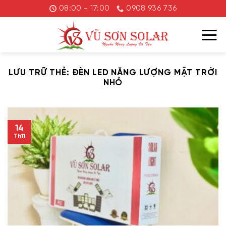
Chuyển
08:00 - 17:00
0908 936 736
đến
nội
dung
LƯU TRỮ THẺ:
ĐÈN LED NĂNG LƯỢNG MẶT TRỜI
NHỎ
14
Th11