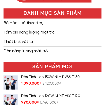
DANH MỤC SẢN PHẨM
Bộ Hòa Lưới (inverter)
Tấm pin năng lượng mặt trời
Thiết bị & vật tư
Đèn năng lượng mặt trời
SẢN PHẨM MỚI
Đèn Tích Hợp 150W NLMT VSS T150
1.090.000
₫
2.120.000
₫
Đèn Tích Hợp 120W NLMT VSS T120
990.000
₫
1.740.000
₫