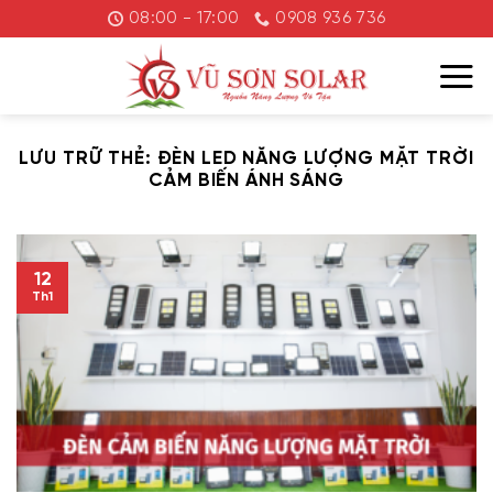
Chuyển
08:00 - 17:00
0908 936 736
đến
nội
dung
LƯU TRỮ THẺ:
ĐÈN LED NĂNG LƯỢNG MẶT TRỜI
CẢM BIẾN ÁNH SÁNG
12
Th1