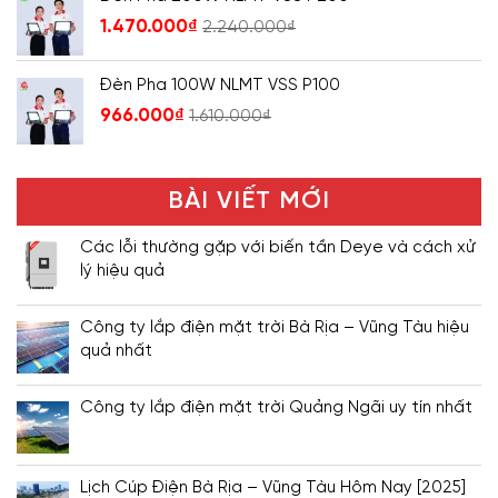
1.470.000
₫
2.240.000
₫
Đèn Pha 100W NLMT VSS P100
966.000
₫
1.610.000
₫
BÀI VIẾT MỚI
Các lỗi thường gặp với biến tần Deye và cách xử
lý hiệu quả
Công ty lắp điện mặt trời Bà Rịa – Vũng Tàu hiệu
quả nhất
Công ty lắp điện mặt trời Quảng Ngãi uy tín nhất
Lịch Cúp Điện Bà Rịa – Vũng Tàu Hôm Nay [2025]