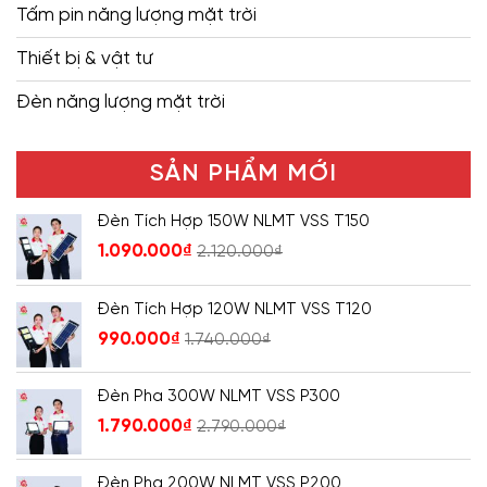
Tấm pin năng lượng mặt trời
Thiết bị & vật tư
Đèn năng lượng mặt trời
SẢN PHẨM MỚI
Đèn Tích Hợp 150W NLMT VSS T150
1.090.000
₫
2.120.000
₫
Đèn Tích Hợp 120W NLMT VSS T120
990.000
₫
1.740.000
₫
Đèn Pha 300W NLMT VSS P300
1.790.000
₫
2.790.000
₫
Đèn Pha 200W NLMT VSS P200