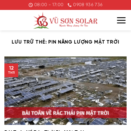
Chuyển
08:00 - 17:00
0908 936 736
đến
nội
dung
LƯU TRỮ THẺ:
PIN NĂNG LƯỢNG MẶT TRỜI
12
Th11