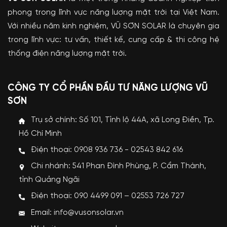
phong trong lĩnh vực năng lượng mặt trời tại Việt Nam.
Với nhiều năm kinh nghiệm, VŨ SƠN SOLAR là chuyên gia
trong lĩnh vực: tư vấn, thiết kế, cung cấp & thi công hệ
thống điện năng lượng mặt trời.
CÔNG TY CỔ PHẦN ĐẦU TƯ NĂNG LƯỢNG VŨ
SƠN
Trụ sở chính: Số 101, Tỉnh lộ 44A, xã Long Điền, Tp.
Hồ Chí Minh
Điện thoại: 0908 936 736 - 02543 842 616
Chi nhánh: 541 Phan Đình Phùng, P. Cẩm Thành,
tỉnh Quảng Ngãi
Điện thoại: 090 4499 091 – 02553 726 727
Email: info@vusonsolar.vn