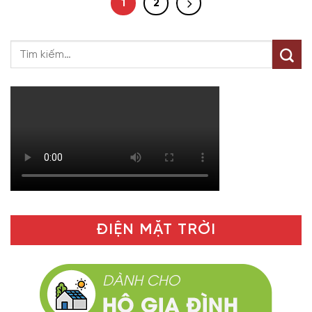
1
2
ĐIỆN MẶT TRỜI