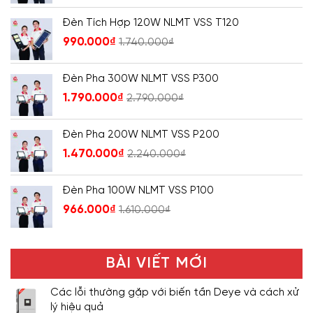
Đèn Tích Hợp 120W NLMT VSS T120
990.000
₫
1.740.000
₫
Đèn Pha 300W NLMT VSS P300
1.790.000
₫
2.790.000
₫
Đèn Pha 200W NLMT VSS P200
1.470.000
₫
2.240.000
₫
Đèn Pha 100W NLMT VSS P100
966.000
₫
1.610.000
₫
BÀI VIẾT MỚI
Các lỗi thường gặp với biến tần Deye và cách xử
lý hiệu quả