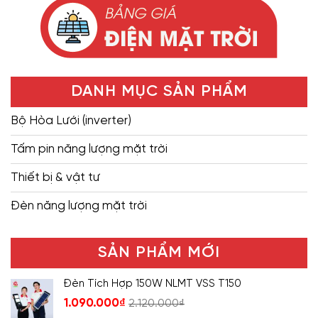
DANH MỤC SẢN PHẨM
Bộ Hòa Lưới (inverter)
Tấm pin năng lượng mặt trời
Thiết bị & vật tư
Đèn năng lượng mặt trời
SẢN PHẨM MỚI
Đèn Tích Hợp 150W NLMT VSS T150
1.090.000
₫
2.120.000
₫