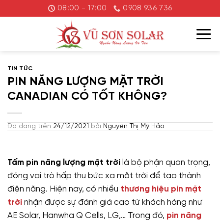
Chuyển
08:00 - 17:00
0908 936 736
đến
nội
dung
TIN TỨC
PIN NĂNG LƯỢNG MẶT TRỜI
CANADIAN CÓ TỐT KHÔNG?
Đã đăng trên
24/12/2021
bởi
Nguyễn Thị Mỹ Hảo
Tấm pin năng lượng mặt trời
là bộ phận quan trọng,
đóng vai trò hấp thu bức xạ mặt trời để tạo thành
điện năng. Hiện nay, có nhiều
thương hiệu pin mặt
trời
nhận được sự đánh giá cao từ khách hàng như
AE Solar, Hanwha Q Cells, LG,… Trong đó,
pin năng