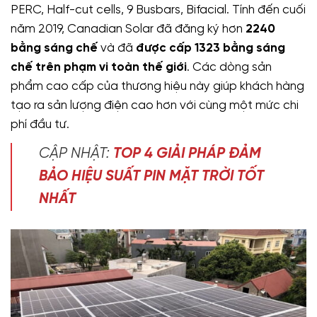
PERC, Half-cut cells, 9 Busbars, Bifacial. Tính đến cuối
năm 2019, Canadian Solar đã đăng ký hơn
2240
bằng sáng chế
và đã
được cấp 1323 bằng sáng
chế trên phạm vi toàn thế giới
. Các dòng sản
phẩm cao cấp của thương hiệu này giúp khách hàng
tạo ra sản lượng điện cao hơn với cùng một mức chi
phí đầu tư.
CẬP NHẬT:
TOP 4 GIẢI PHÁP ĐẢM
BẢO HIỆU SUẤT PIN MẶT TRỜI TỐT
NHẤT