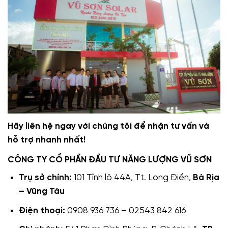
Hãy liên hệ ngay với chúng tôi để nhận tư vấn và
hỗ trợ nhanh nhất!
CÔNG TY CỔ PHẦN ĐẦU TƯ NĂNG LƯỢNG VŨ SƠN
Trụ sở chính:
101 Tỉnh lộ 44A, Tt. Long Điền,
Bà Rịa
– Vũng Tàu
Điện thoại:
0908 936 736 – 02543 842 616