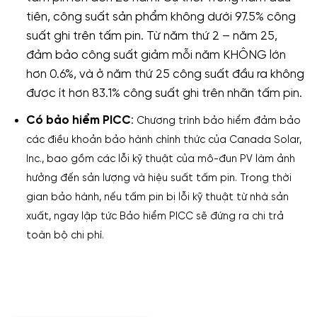
tiên, công suất sản phẩm không dưới 97.5% công
suất ghi trên tấm pin. Từ năm thứ 2 – năm 25,
đảm bảo công suất giảm mỗi năm KHÔNG lớn
hơn 0.6%, và ở năm thứ 25 công suất đầu ra không
được ít hơn 83.1% công suất ghi trên nhãn tấm pin.
Có bảo hiểm PICC
:
Chương trình bảo hiểm đảm bảo
các điều khoản bảo hành chính thức của Canada Solar,
Inc., bao gồm các lỗi kỹ thuật của mô-đun PV làm ảnh
hưởng đến sản lượng và hiệu suất tấm pin.
Trong thời
gian bảo hành, nếu tấm pin bị lỗi kỹ thuật từ nhà sản
xuất, ngay lập tức Bảo hiểm PICC sẽ đứng ra chi trả
toàn bộ chi phí.