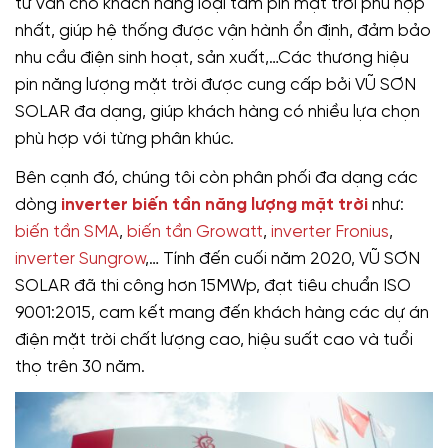
tư vấn cho khách hàng loại tấm pin mặt trời phù hợp
nhất, giúp hệ thống được vận hành ổn định, đảm bảo
nhu cầu điện sinh hoạt, sản xuất,…Các thương hiệu
pin năng lượng mặt trời được cung cấp bởi VŨ SƠN
SOLAR đa dạng, giúp khách hàng có nhiều lựa chọn
phù hợp với từng phân khúc.
Bên cạnh đó, chúng tôi còn phân phối đa dạng các
dòng
inverter biến tần năng lượng mặt trời
như:
biến tần SMA
,
biến tần Growatt
,
inverter Fronius
,
inverter Sungrow
,… Tính đến cuối năm 2020, VŨ SƠN
SOLAR đã thi công hơn 15MWp, đạt tiêu chuẩn ISO
9001:2015, cam kết mang đến khách hàng các dự án
điện mặt trời chất lượng cao, hiệu suất cao và tuổi
thọ trên 30 năm.