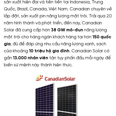
sản xuất hiện đại và tiên tiến tại Indonesia, Trung
Quốc, Brazil, Canada, Việt Nam. Canadian chuyên về
lắp đặt, sản xuất pin năng lượng mặt trời. Trải qua 20
năm hình thành và phát triển, đến nay, Canadian
Solar đã cung cấp hơn
38 GW mô-đun
năng lượng
mặt trời cho hàng ngàn khách hàng tại hơn
150 quốc
gia
, đủ để đáp ứng nhu cầu năng lượng xanh, sạch
của khoảng
10 triệu hộ gia đình
. Canadian Solar có
gần
13.000 nhân viên
tận tụy phấn đấu mỗi ngày để
biến sứ mệnh này thành hiện thực.