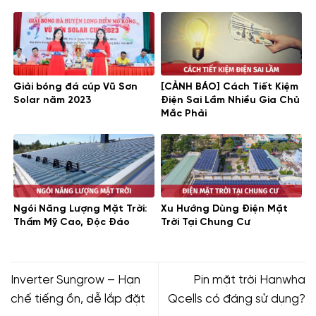
trời canadian 445w
tấm pin năng lượng mặt trời canadian
cs3w-445ms
điện năng lượng mặt trời
Giải bóng đá cúp Vũ Sơn
[CẢNH BÁO] Cách Tiết Kiệm
Solar năm 2023
Điện Sai Lầm Nhiều Gia Chủ
Mắc Phải
Ngói Năng Lượng Mặt Trời:
Xu Hướng Dùng Điện Mặt
Thẩm Mỹ Cao, Độc Đáo
Trời Tại Chung Cư
Inverter Sungrow – Hạn
Pin mặt trời Hanwha
chế tiếng ồn, dễ lắp đặt
Qcells có đáng sử dụng?