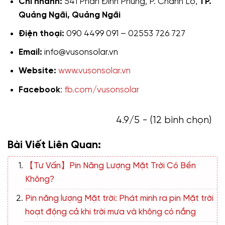
Chi nhánh:
541 Phan Đình Phùng, P. Chánh Lộ,
TP.
Quảng Ngãi, Quảng Ngãi
Điện thoại:
090 4499 091 – 02553 726 727
Email:
info@vusonsolar.vn
Website:
www.vusonsolar.vn
Facebook
:
fb.com/vusonsolar
4.9/5 - (12 bình chọn)
Bài Viết Liên Quan:
【Tư Vấn】Pin Năng Lượng Mặt Trời Có Bền
Không?
Pin năng lượng Mặt trời: Phát minh ra pin Mặt trời
hoạt động cả khi trời mưa và không có nắng