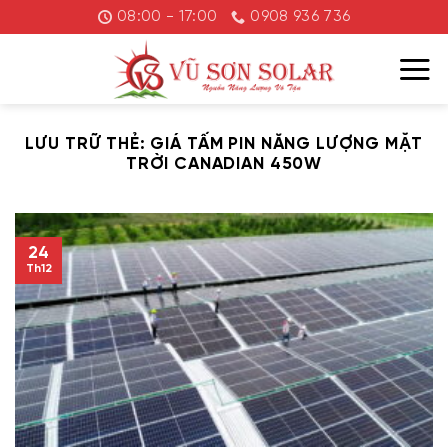
Chuyển
08:00 - 17:00
0908 936 736
đến
nội
dung
LƯU TRỮ THẺ:
GIÁ TẤM PIN NĂNG LƯỢNG MẶT
TRỜI CANADIAN 450W
24
Th12