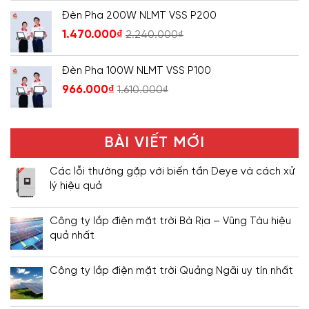
Đèn Pha 200W NLMT VSS P200
1.470.000
₫
2.240.000
₫
Đèn Pha 100W NLMT VSS P100
966.000
₫
1.610.000
₫
BÀI VIẾT MỚI
Các lỗi thường gặp với biến tần Deye và cách xử
lý hiệu quả
Công ty lắp điện mặt trời Bà Rịa – Vũng Tàu hiệu
quả nhất
Công ty lắp điện mặt trời Quảng Ngãi uy tín nhất