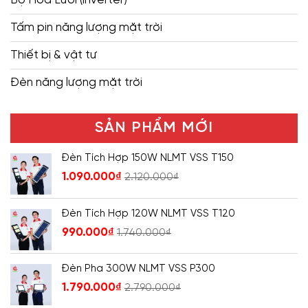
Tấm pin năng lượng mặt trời
Thiết bị & vật tư
Đèn năng lượng mặt trời
SẢN PHẨM MỚI
Đèn Tích Hợp 150W NLMT VSS T150
1.090.000
₫
2.120.000
₫
Đèn Tích Hợp 120W NLMT VSS T120
990.000
₫
1.740.000
₫
Đèn Pha 300W NLMT VSS P300
1.790.000
₫
2.790.000
₫