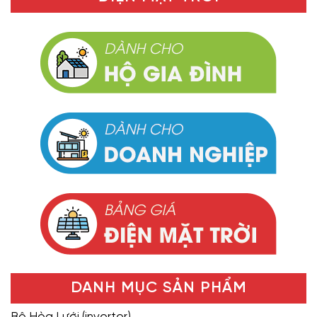
DANH MỤC SẢN PHẨM
Bộ Hòa Lưới (inverter)