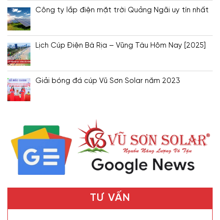
Công ty lắp điện mặt trời Quảng Ngãi uy tín nhất
Lịch Cúp Điện Bà Rịa – Vũng Tàu Hôm Nay [2025]
Giải bóng đá cúp Vũ Sơn Solar năm 2023
TƯ VẤN