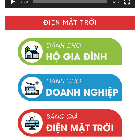
00:00
02:58
ĐIỆN MẶT TRỜI