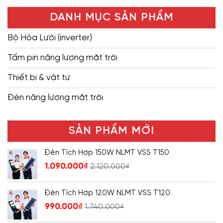
DANH MỤC SẢN PHẨM
Bộ Hòa Lưới (inverter)
Tấm pin năng lượng mặt trời
Thiết bị & vật tư
Đèn năng lượng mặt trời
SẢN PHẨM MỚI
Đèn Tích Hợp 150W NLMT VSS T150
1.090.000
₫
2.120.000
₫
Đèn Tích Hợp 120W NLMT VSS T120
990.000
₫
1.740.000
₫