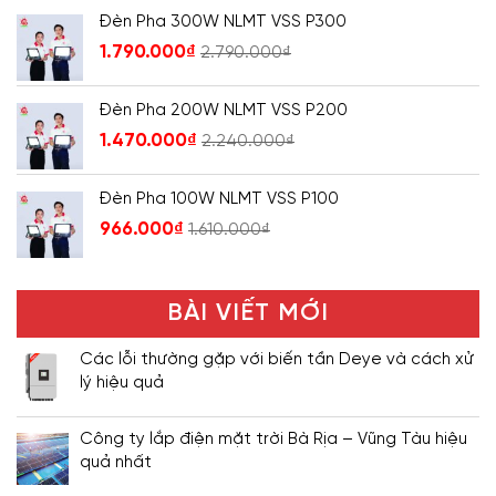
Đèn Pha 300W NLMT VSS P300
1.790.000
₫
2.790.000
₫
Đèn Pha 200W NLMT VSS P200
1.470.000
₫
2.240.000
₫
Đèn Pha 100W NLMT VSS P100
966.000
₫
1.610.000
₫
BÀI VIẾT MỚI
Các lỗi thường gặp với biến tần Deye và cách xử
lý hiệu quả
Công ty lắp điện mặt trời Bà Rịa – Vũng Tàu hiệu
quả nhất