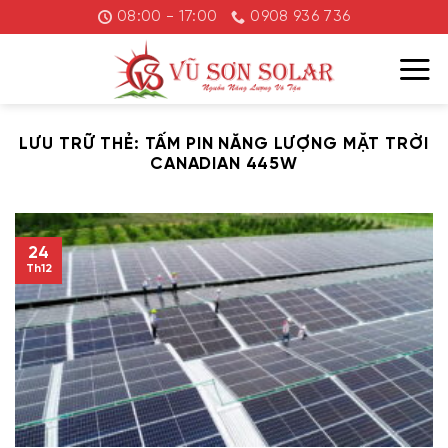
Chuyển
08:00 - 17:00
0908 936 736
đến
nội
dung
LƯU TRỮ THẺ:
TẤM PIN NĂNG LƯỢNG MẶT TRỜI
CANADIAN 445W
24
Th12