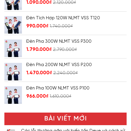
1.090.000
₫
2.120.000
₫
Đèn Tích Hợp 120W NLMT VSS T120
990.000
₫
1.740.000
₫
Đèn Pha 300W NLMT VSS P300
1.790.000
₫
2.790.000
₫
Đèn Pha 200W NLMT VSS P200
1.470.000
₫
2.240.000
₫
Đèn Pha 100W NLMT VSS P100
966.000
₫
1.610.000
₫
BÀI VIẾT MỚI
Các lỗi thường gặp với biến tần Deye và cách xử