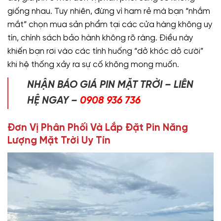
giống nhau. Tuy nhiên, đừng vì ham rẻ mà bạn “nhắm
mắt” chọn mua sản phẩm tại các cửa hàng không uy
tín, chính sách bảo hành không rõ ràng. Điều này
khiến bạn rơi vào các tính huống “dở khóc dở cười”
khi hệ thống xảy ra sự cố không mong muốn.
NHẬN BÁO GIÁ PIN MẶT TRỜI – LIÊN
HỆ NGAY –
0908 936 736
Đơn Vị Phân Phối Và Lắp Đặt Pin Năng
Lượng Mặt Trời Uy Tín