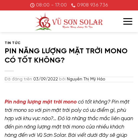
Chuyển
08:00 - 17:00
0908 936 736
đến
nội
dung
TIN TỨC
PIN NĂNG LƯỢNG MẶT TRỜI MONO
CÓ TỐT KHÔNG?
Đã đăng trên
03/09/2022
bởi
Nguyễn Thị Mỹ Hảo
Pin năng lượng mặt trời mono
có tốt không? Pin mặt
trời mono so với pin mặt trời poly có ưu điểm gì, phù
hợp với khu vực nào?… Đó là những thắc mắc liên quan
đến pin năng lượng mặt trời mono của nhiều khách
hàng đến với Vũ Sơn Solar. Bài viết dưới đây sẽ giúp