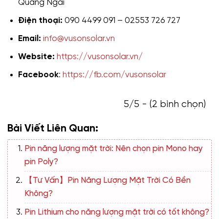
Quảng Ngãi
Điện thoại:
090 4499 091 – 02553 726 727
Email:
info@vusonsolar.vn
Website:
https://vusonsolar.vn/
Facebook
:
https://fb.com/vusonsolar
5/5 - (2 bình chọn)
Bài Viết Liên Quan:
Pin năng lượng mặt trời: Nên chọn pin Mono hay
pin Poly?
【Tư Vấn】Pin Năng Lượng Mặt Trời Có Bền
Không?
Pin Lithium cho năng lượng mặt trời có tốt không?