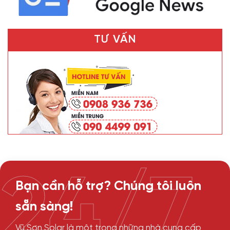
TƯ VẤN
24/7
Bạn cần hỗ trợ? Chúng tôi luôn
sẵn sàng!
Vũ Sơn Solar là một trong những nhà cung cấp