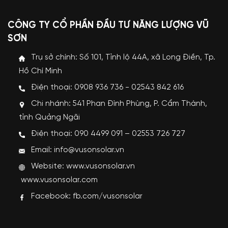
CÔNG TY CỔ PHẦN ĐẦU TƯ NĂNG LƯỢNG VŨ
SƠN
Trụ sở chính: Số 101, Tỉnh lộ 44A, xã Long Điền, Tp.
Hồ Chí Minh
Điện thoại: 0908 936 736 - 02543 842 616
Chi nhánh: 541 Phan Đình Phùng, P. Cẩm Thành,
tỉnh Quảng Ngãi
Điện thoại: 090 4499 091 – 02553 726 727
Email: info@vusonsolar.vn
Website:
www.vusonsolar.vn
www.vusonsolar.com
Facebook:
fb.com/vusonsolar