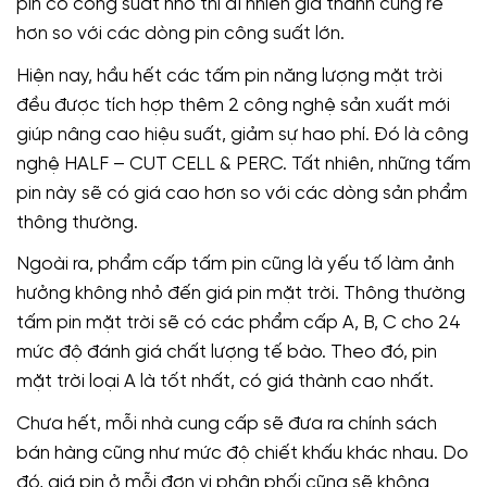
pin có công suất nhỏ thì dĩ nhiên giá thành cũng rẻ
hơn so với các dòng pin công suất lớn.
Hiện nay, hầu hết các tấm pin năng lượng mặt trời
đều được tích hợp thêm 2 công nghệ sản xuất mới
giúp nâng cao hiệu suất, giảm sự hao phí. Đó là công
nghệ HALF – CUT CELL & PERC. Tất nhiên, những tấm
pin này sẽ có giá cao hơn so với các dòng sản phẩm
thông thường.
Ngoài ra, phẩm cấp tấm pin cũng là yếu tố làm ảnh
hưởng không nhỏ đến giá pin mặt trời. Thông thường
tấm pin mặt trời sẽ có các phẩm cấp A, B, C cho 24
mức độ đánh giá chất lượng tế bào. Theo đó, pin
mặt trời loại A là tốt nhất, có giá thành cao nhất.
Chưa hết, mỗi nhà cung cấp sẽ đưa ra chính sách
bán hàng cũng như mức độ chiết khấu khác nhau. Do
đó, giá pin ở mỗi đơn vị phân phối cũng sẽ không