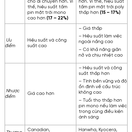
chỗ di chuyển hơn. Vì
hơn. Vì thế, hiệu suất
thế, hiệu suất tấm
tấm pin mặt trời poly
pin mặt trời mono
thấp hơn
(15 – 17%)
cao hơn
(17 – 22%)
– Giá thấp
– Hiệu suất làm việc
Ưu
Hiệu suất và công
ngoài nắng cao
điểm
suất cao
– Có khả năng giãn
nở và chịu nhiệt cao
– Hiệu suất và công
suất thấp hơn
– Tính bền vững và độ
ổn định về cấu trúc
Nhược
không cao
Giá cao hơn
điểm
– Tuổi thọ thấp hơn
pin mono nếu làm việc
trong cùng điều kiện
ánh sáng
Canadian,
Hanwha, Kyocera,