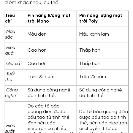
điểm khác nhau, cụ thể:
Tiêu
Pin năng lượng mặt
Pin năng lượng mặt
chí
trời Mono
trời Poly
Màu
Màu đen
Màu xanh lam
sắc
Hiệu
Cao hơn
Thấp hơn
quả
Giá cả
Cao hơn
Thấp hơn
Tuổi
Trên 25 năm
Trên 25 năm
thọ
Công
Sử dụng công nghệ
Sử dụng công nghệ
nghệ
đơn tinh thể.
đa tinh thể
Do các tế bào
quang điện được
Do tế bào quang điện
cấu tạo từ tinh thể
được cấu tạo đa tinh
đơn nên các
thể, nên các electron
Hiệu
electron có nhiều
di chuyển ít tự do
suất