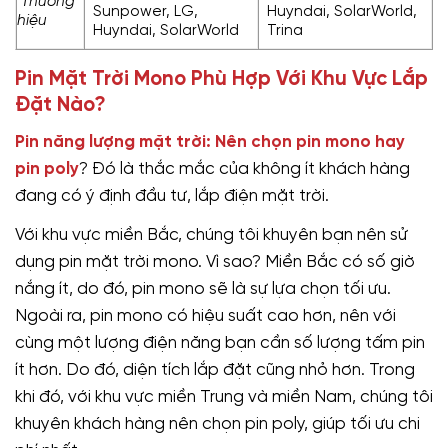
Thương
Sunpower, LG,
Huyndai, SolarWorld,
hiệu
Huyndai, SolarWorld
Trina
Pin Mặt Trời Mono Phù Hợp Với Khu Vực Lắp
Đặt Nào?
Pin năng lượng mặt trời: Nên chọn pin mono hay
pin poly
? Đó là thắc mắc của không ít khách hàng
đang có ý định đầu tư, lắp điện mặt trời.
Với khu vực miền Bắc, chúng tôi khuyên bạn nên sử
dụng pin mặt trời mono. Vì sao? Miền Bắc có số giờ
nắng ít, do đó, pin mono sẽ là sự lựa chọn tối ưu.
Ngoài ra, pin mono có hiệu suất cao hơn, nên với
cùng một lượng điện năng bạn cần số lượng tấm pin
ít hơn. Do đó, diện tích lắp đặt cũng nhỏ hơn. Trong
khi đó, với khu vực miền Trung và miền Nam, chúng tôi
khuyên khách hàng nên chọn pin poly, giúp tối ưu chi