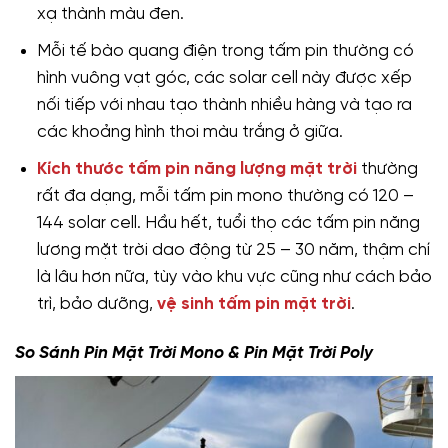
xạ thành màu đen.
Mỗi tế bào quang điện trong tấm pin thường có
hình vuông vạt góc, các solar cell này được xếp
nối tiếp với nhau tạo thành nhiều hàng và tạo ra
các khoảng hình thoi màu trắng ở giữa.
Kích thước tấm pin năng lượng mặt trời
thường
rất đa dạng, mỗi tấm pin mono thường có 120 –
144 solar cell. Hầu hết, tuổi thọ các tấm pin năng
lương mặt trời dao động từ 25 – 30 năm, thậm chí
là lâu hơn nữa, tùy vào khu vực cũng như cách bảo
trì, bảo dưỡng,
vệ sinh tấm pin mặt trời
.
So Sánh Pin Mặt Trời Mono & Pin Mặt Trời Poly