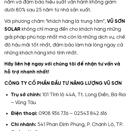
năm và đảm bảo hiệu suất vận hành không giảm
dưới 80% sau 25 năm từ nhà sản xuất.
Với phương châm “khách hàng là trung tâm”,
VŨ SƠN
SOLAR
không chỉ mang đến cho khách hàng những
giải pháp phù hợp nhất mà còn là những dịch vụ, chế
độ hậu mãi tốt nhất, đảm bảo làm hài lòng ngay cả
những khách hàng khó tính nhất.
Hãy liên hệ ngay với chúng tôi để nhận tư vấn và
hỗ trợ nhanh nhất!
CÔNG TY CỔ PHẦN ĐẦU TƯ NĂNG LƯỢNG VŨ SƠN
Trụ sở chính:
101 Tỉnh lộ 44A, Tt. Long Điền, Bà Rịa
– Vũng Tàu
Điện thoại:
0908 936 736 – 02543 842 616
Chi nhánh:
541 Phan Đình Phùng, P. Chánh Lộ, TP.