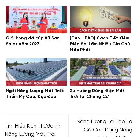
Giải bóng đá cúp Vũ Sơn
[CẢNH BÁO] Cách Tiết Kiệm
Solar năm 2023
Điện Sai Lầm Nhiều Gia Chủ
Mắc Phải
Ngói Năng Lượng Mặt Trời:
Xu Hướng Dùng Điện Mặt
Thẩm Mỹ Cao, Độc Đáo
Trời Tại Chung Cư
Năng Lượng Tái Tạo Là
Tìm Hiểu Kích Thước Pin
Gì? Các Dạng Năng
Năng Lượng Mặt Trời