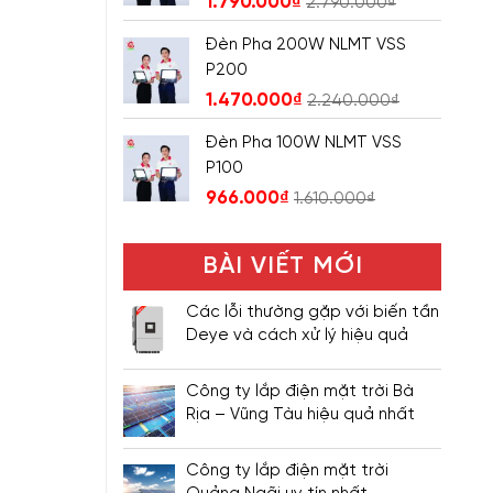
1.790.000
₫
2.790.000
₫
Đèn Pha 200W NLMT VSS
P200
1.470.000
₫
2.240.000
₫
Đèn Pha 100W NLMT VSS
P100
966.000
₫
1.610.000
₫
BÀI VIẾT MỚI
Các lỗi thường gặp với biến tần
Deye và cách xử lý hiệu quả
Công ty lắp điện mặt trời Bà
Rịa – Vũng Tàu hiệu quả nhất
Công ty lắp điện mặt trời