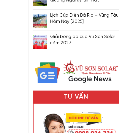
Quảng Ngãi uy tín nhất
Lịch Cúp Điện Bà Rịa – Vũng Tàu
Hôm Nay [2025]
Giải bóng đá cúp Vũ Sơn Solar
năm 2023
TƯ VẤN