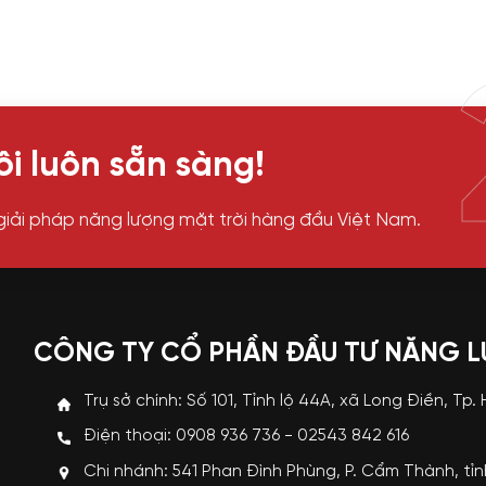
i luôn sẵn sàng!
giải pháp năng lượng mặt trời hàng đầu Việt Nam.
CÔNG TY CỔ PHẦN ĐẦU TƯ NĂNG 
Trụ sở chính: Số 101, Tỉnh lộ 44A, xã Long Điền, Tp.
Điện thoại: 0908 936 736 - 02543 842 616
Chi nhánh: 541 Phan Đình Phùng, P. Cẩm Thành, tỉ