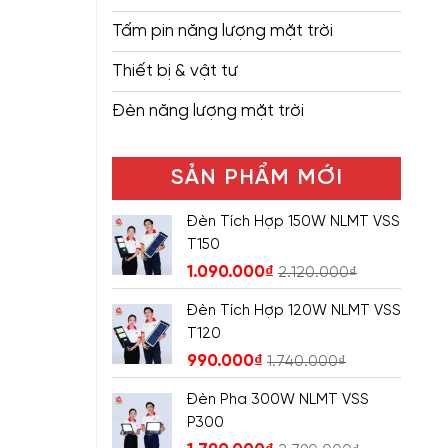
Tấm pin năng lượng mặt trời
Thiết bị & vật tư
Đèn năng lượng mặt trời
SẢN PHẨM MỚI
Đèn Tích Hợp 150W NLMT VSS
T150
1.090.000
₫
2.120.000
₫
Đèn Tích Hợp 120W NLMT VSS
T120
990.000
₫
1.740.000
₫
Đèn Pha 300W NLMT VSS
P300