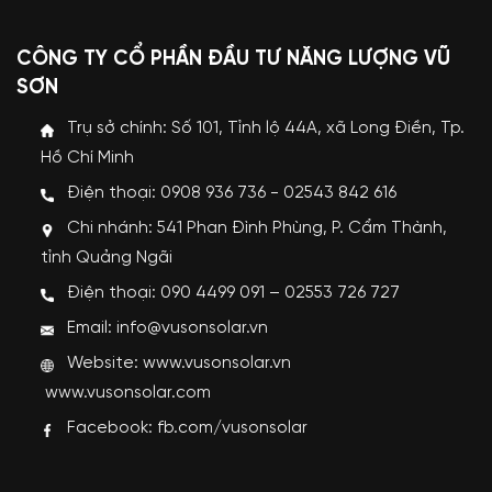
CÔNG TY CỔ PHẦN ĐẦU TƯ NĂNG LƯỢNG VŨ
SƠN
Trụ sở chính: Số 101, Tỉnh lộ 44A, xã Long Điền, Tp.
Hồ Chí Minh
Điện thoại: 0908 936 736 - 02543 842 616
Chi nhánh: 541 Phan Đình Phùng, P. Cẩm Thành,
tỉnh Quảng Ngãi
Điện thoại: 090 4499 091 – 02553 726 727
Email: info@vusonsolar.vn
Website:
www.vusonsolar.vn
www.vusonsolar.com
Facebook:
fb.com/vusonsolar