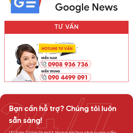
TƯ VẤN
24/7
Bạn cần hỗ trợ? Chúng tôi luôn
sẵn sàng!