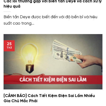
Các lỗi thường gặp với biến tần Deye và cách xử lý
hiệu quả
Biến tần Deye được biết đến với độ bền bỉ và hiệu
suất cao trong...
25
Th3
[CẢNH BÁO] Cách Tiết Kiệm Điện Sai Lầm Nhiều
Gia Chủ Mắc Phải