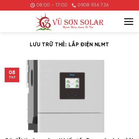
Chuyển
08:00 - 17:00
0908 936 736
đến
nội
dung
LƯU TRỮ THẺ:
LẮP ĐIỆN NLMT
08
Th7