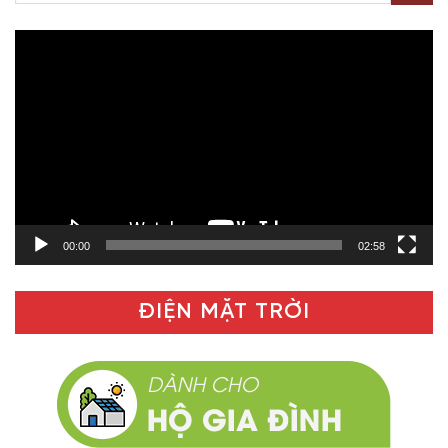
Trình
chơi
Video
00:00
02:58
ĐIỆN MẶT TRỜI