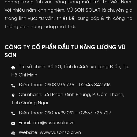
phong trong lĩnh vực năng lượng mặt trời tại Việt Nam.
Với nhiều năm kinh nghiệm, VŨ SƠN SOLAR là chuyên gia
trong lĩnh vực: tư vấn, thiết kế, cung cấp & thi công hệ
thống điện năng lượng mặt trời.
CÔNG TY CỔ PHẦN ĐẦU TƯ NĂNG LƯỢNG VŨ
SƠN
Trụ sở chính: Số 101, Tỉnh lộ 44A, xã Long Điền, Tp.
Hồ Chí Minh
Điện thoại: 0908 936 736 - 02543 842 616
Chi nhánh: 541 Phan Đình Phùng, P. Cẩm Thành,
tỉnh Quảng Ngãi
Điện thoại: 090 4499 091 – 02553 726 727
Email: info@vusonsolar.vn
Website:
www.vusonsolar.vn