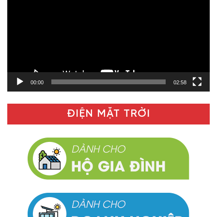
Video
00:00
02:58
ĐIỆN MẶT TRỜI