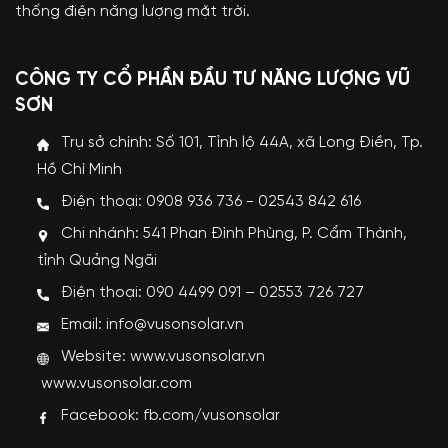
thống điện năng lượng mặt trời.
CÔNG TY CỔ PHẦN ĐẦU TƯ NĂNG LƯỢNG VŨ
SƠN
Trụ sở chính: Số 101, Tỉnh lộ 44A, xã Long Điền, Tp.
Hồ Chí Minh
Điện thoại: 0908 936 736 - 02543 842 616
Chi nhánh: 541 Phan Đình Phùng, P. Cẩm Thành,
tỉnh Quảng Ngãi
Điện thoại: 090 4499 091 – 02553 726 727
Email: info@vusonsolar.vn
Website:
www.vusonsolar.vn
www.vusonsolar.com
Facebook:
fb.com/vusonsolar