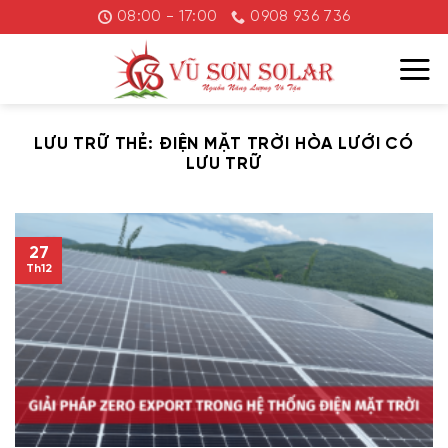
Chuyển
08:00 - 17:00
0908 936 736
đến
nội
dung
LƯU TRỮ THẺ:
ĐIỆN MẶT TRỜI HÒA LƯỚI CÓ
LƯU TRỮ
27
Th12