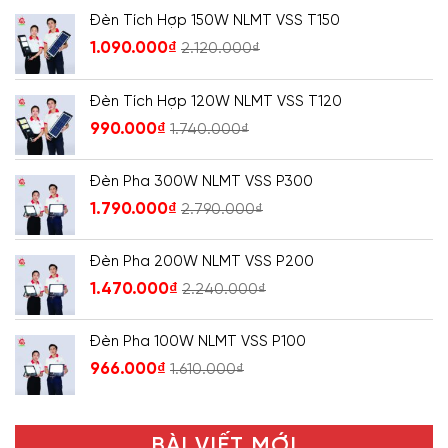
Đèn Tích Hợp 150W NLMT VSS T150
1.090.000
₫
2.120.000
₫
Đèn Tích Hợp 120W NLMT VSS T120
990.000
₫
1.740.000
₫
Đèn Pha 300W NLMT VSS P300
1.790.000
₫
2.790.000
₫
Đèn Pha 200W NLMT VSS P200
1.470.000
₫
2.240.000
₫
Đèn Pha 100W NLMT VSS P100
966.000
₫
1.610.000
₫
BÀI VIẾT MỚI