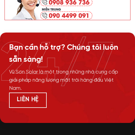
24/7
Bạn cần hỗ trợ? Chúng tôi luôn
sẵn sàng!
Vũ Sơn Solar là một trong những nhà cung cấp
giải pháp năng lượng mặt trời hàng đầu Việt
Nam.
LIÊN HỆ