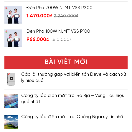
Đèn Pha 200W NLMT VSS P200
1.470.000
₫
2.240.000
₫
Đèn Pha 100W NLMT VSS P100
966.000
₫
1.610.000
₫
BÀI VIẾT MỚI
Các lỗi thường gặp với biến tần Deye và cách xử
lý hiệu quả
Công ty lắp điện mặt trời Bà Rịa – Vũng Tàu hiệu
quả nhất
Công ty lắp điện mặt trời Quảng Ngãi uy tín nhất