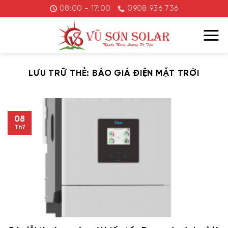
Chuyển
08:00 - 17:00
0908 936 736
đến
nội
dung
LƯU TRỮ THẺ:
BÁO GIÁ ĐIỆN MẶT TRỜI
08
Th7