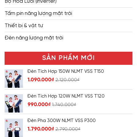
Bộ Hòa Lưới (inverter)
Tấm pin năng lượng mặt trời
Thiết bị & vật tư
Đèn năng lượng mặt trời
SẢN PHẨM MỚI
Đèn Tích Hợp 150W NLMT VSS T150
1.090.000
₫
2.120.000
₫
Đèn Tích Hợp 120W NLMT VSS T120
990.000
₫
1.740.000
₫
Đèn Pha 300W NLMT VSS P300
1.790.000
₫
2.790.000
₫