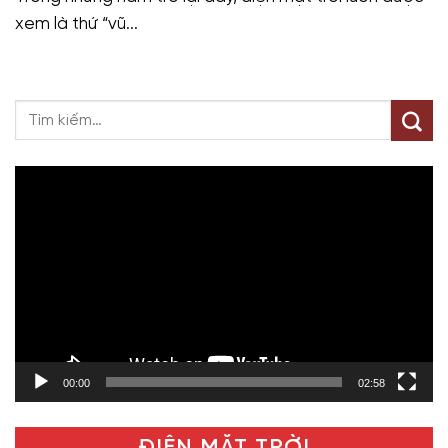
xem là thứ “vũ...
Trình
chơi
Video
00:00
02:58