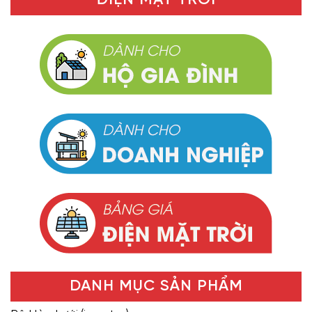
ĐIỆN MẶT TRỜI
DANH MỤC SẢN PHẨM