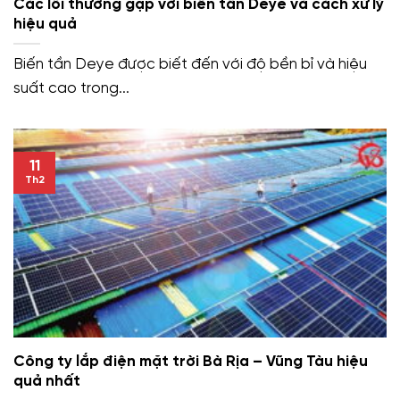
Các lỗi thường gặp với biến tần Deye và cách xử lý
hiệu quả
Biến tần Deye được biết đến với độ bền bỉ và hiệu
suất cao trong...
11
Th2
Công ty lắp điện mặt trời Bà Rịa – Vũng Tàu hiệu
quả nhất