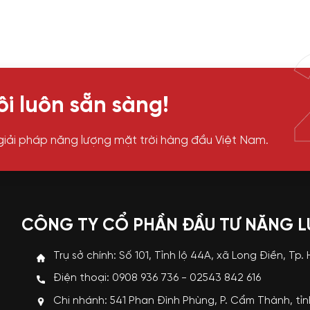
i luôn sẵn sàng!
giải pháp năng lượng mặt trời hàng đầu Việt Nam.
CÔNG TY CỔ PHẦN ĐẦU TƯ NĂNG 
Trụ sở chính: Số 101, Tỉnh lộ 44A, xã Long Điền, Tp.
Điện thoại: 0908 936 736 - 02543 842 616
Chi nhánh: 541 Phan Đình Phùng, P. Cẩm Thành, tỉ