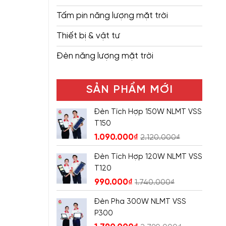
Tấm pin năng lượng mặt trời
Thiết bị & vật tư
Đèn năng lượng mặt trời
SẢN PHẨM MỚI
Đèn Tích Hợp 150W NLMT VSS
T150
1.090.000
₫
2.120.000
₫
Đèn Tích Hợp 120W NLMT VSS
T120
990.000
₫
1.740.000
₫
Đèn Pha 300W NLMT VSS
P300