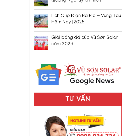
Quảng Ngãi uy tín nhất
Lịch Cúp Điện Bà Rịa – Vũng Tàu
Hôm Nay [2025]
Giải bóng đá cúp Vũ Sơn Solar
năm 2023
TƯ VẤN