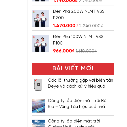
1.790.000
₫
2.790.000
₫
Đèn Pha 200W NLMT VSS
P200
1.470.000
₫
2.240.000
₫
Đèn Pha 100W NLMT VSS
P100
966.000
₫
1.610.000
₫
BÀI VIẾT MỚI
Các lỗi thường gặp với biến tần
Deye và cách xử lý hiệu quả
Công ty lắp điện mặt trời Bà
Rịa – Vũng Tàu hiệu quả nhất
Công ty lắp điện mặt trời