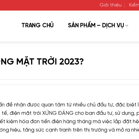
Giới thiệu
Kiểm
TRANG CHỦ
SẢN PHẨM – DỊCH VỤ
NG MẶT TRỜI 2023?
ấn đề nhận được quan tâm từ nhiều chủ đầu tư, đặc biệt 
ực tế, điện mặt trời XỨNG ĐÁNG cho bạn đầu tư, sử dụng, 
 tiết kiệm hóa đơn tiền điện hàng tháng mà việc lắp đặt h
ng hiệu, tăng sức cạnh tranh trên thị trường và mở ra nhi