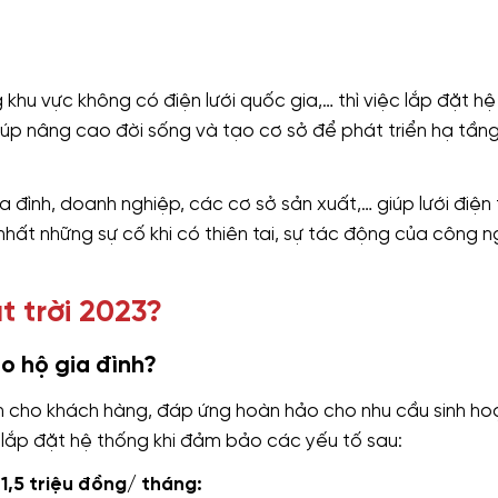
 khu vực không có điện lưới quốc gia,… thì việc lắp đặt h
iúp nâng cao đời sống và tạo cơ sở để phát triển hạ tầng,
 đình, doanh nghiệp, các cơ sở sản xuất,… giúp lưới điện 
hất những sự cố khi có thiên tai, sự tác động của công n
t trời 2023?
o hộ gia đình?
ích cho khách hàng, đáp ứng hoàn hảo cho nhu cầu sinh ho
h lắp đặt hệ thống khi đảm bảo các yếu tố sau:
 1,5 triệu đồng/ tháng: