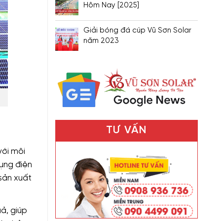
Hôm Nay [2025]
Giải bóng đá cúp Vũ Sơn Solar
năm 2023
TƯ VẤN
với môi
dụng điện
sản xuất
ả, giúp