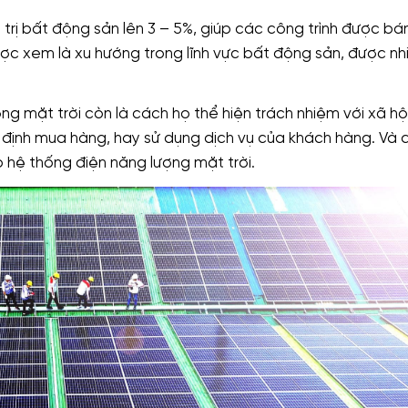
trị bất động sản lên 3 – 5%, giúp các công trình được bán
ược xem là xu hướng trong lĩnh vực bất động sản, được nh
ng mặt trời còn là cách họ thể hiện trách nhiệm với xã hộ
t định mua hàng, hay sử dụng dịch vụ của khách hàng. Và d
 hệ thống điện năng lượng mặt trời.