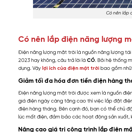
Có nên lắp 
Có nên lắp điện năng lượng mặ
Điện năng lượng mặt trời là nguồn năng lượng tái
2023 hay không, câu trả lời là
CÓ
. Bởi hệ thống m
dụng. Vậy
lợi ích của điện mặt trời
bao gồm nhữn
Giảm tối đa hóa đơn tiền điện hàng t
Điện năng lượng mặt trời được xem là nguồn điện m
giá điện ngày càng tăng cao thì việc lắp đặt điện
điện hàng tháng. Bên cạnh đó, bạn có thể chủ 
lúc mất điện, đảm bảo các hoạt động sản xuất, k
Nâng cao giá trị công trình lắp điện mặ