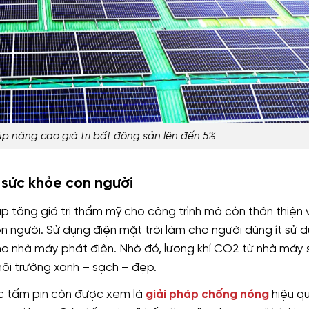
úp nâng cao giá trị bất động sản lên đến 5%
 sức khỏe con người
p tăng giá trị thẩm mỹ cho công trình mà còn thân thiện 
 người. Sử dụng điện mặt trời làm cho người dùng ít sử 
ho nhà máy phát điện. Nhờ đó, lượng khí CO2 từ nhà máy 
ôi trường xanh – sạch – đẹp.
ác tấm pin còn được xem là
giải pháp chống nóng
hiệu qu