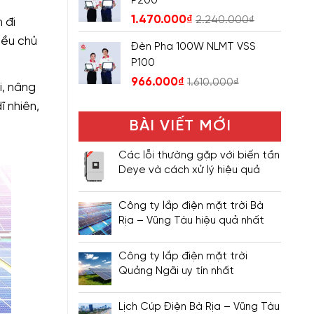
P200
1.470.000
₫
2.240.000
₫
 đi
iều chủ
Đèn Pha 100W NLMT VSS
P100
966.000
₫
1.610.000
₫
i, nâng
ĩ nhiên,
BÀI VIẾT MỚI
Các lỗi thường gặp với biến tần
Deye và cách xử lý hiệu quả
Công ty lắp điện mặt trời Bà
Rịa – Vũng Tàu hiệu quả nhất
Công ty lắp điện mặt trời
Quảng Ngãi uy tín nhất
Lịch Cúp Điện Bà Rịa – Vũng Tàu