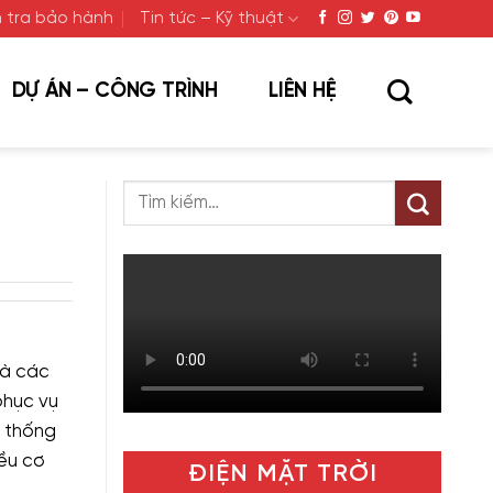
 tra bảo hành
Tin tức – Kỹ thuật
DỰ ÁN – CÔNG TRÌNH
LIÊN HỆ
là các
phục vụ
ệ thống
ều cơ
ĐIỆN MẶT TRỜI