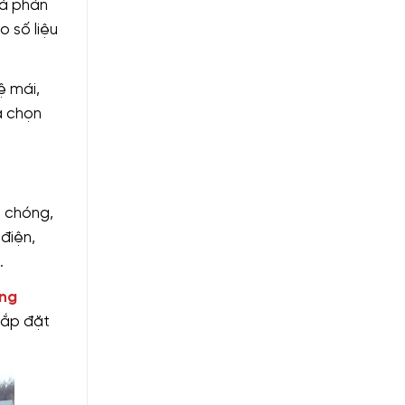
và phản
o số liệu
ệ mái,
a chọn
h chóng,
 điện,
.
ăng
lắp đặt