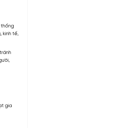
ệ thống
 kinh tế,
tránh
gười,
ạt gia