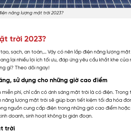
điện năng lượng mặt trời 2023?
t trời 2023?
 tạo, sạch, an toàn,… Vậy có nên lắp điện năng lượng mặt 
ang lại nhiều lợi ích tối ưu, đáp ứng yêu cầu khắt khe của
g gì? Theo dõi ngay!
háng, sử dụng cho những giờ cao điểm
iễn phí, chỉ cần có ánh sáng mặt trời là có điện. Trong t
 năng lượng mặt trời sẽ giúp bạn tiết kiệm tối đa hóa đơn
động nguồn cung cấp điện trong những giờ cao điểm hoặc
inh doanh, sinh hoạt không bị gián đoạn.
t trời