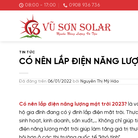
Chuyển
08:00 - 17:00
0908 936 736
đến
nội
dung
TIN TỨC
CÓ NÊN LẮP ĐIỆN NĂNG LƯỢ
Đã đăng trên
06/01/2022
bởi
Nguyễn Thị Mỹ Hảo
Có nên lắp điện năng lượng mặt trời 2023?
là v
hộ gia đình đang có ý định lắp điện mặt trời. Th
sinh hoạt, kinh doanh, sản xuất,… Không chỉ giúp
điện năng lượng mặt trời giúp làm tăng giá trị thươ
hội hơn ở các thị trường quốc tế “khó tính”.