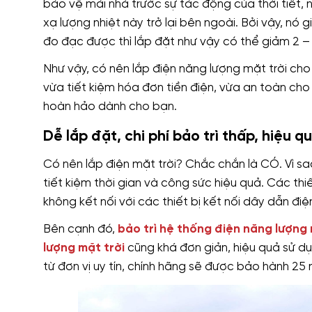
bảo vệ mái nhà trước sự tác động của thời tiết, 
xạ lượng nhiệt này trở lại bên ngoài. Bởi vậy, nó
đo đạc được thì lắp đặt như vậy có thể giảm 2 – 
Như vậy, có nên lắp điện năng lượng mặt trời cho
vừa tiết kiệm hóa đơn tiền điện, vừa an toàn cho 
hoàn hảo dành cho bạn.
Dễ lắp đặt, chi phí bảo trì thấp, hiệu 
Có nên lắp điện mặt trời? Chắc chắn là CÓ. Vì sa
tiết kiệm thời gian và công sức hiệu quả. Các thi
không kết nối với các thiết bị kết nối dây dẫn đ
Bên cạnh đó,
bảo trì hệ thống điện năng lượng 
lượng mặt trời
cũng khá đơn giản, hiệu quả sử dụn
từ đơn vị uy tín, chính hãng sẽ được bảo hành 25