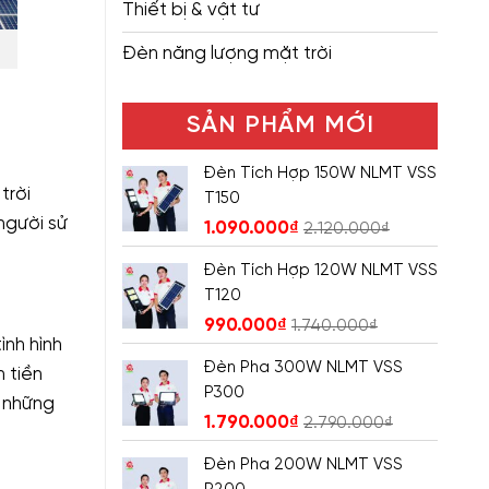
Thiết bị & vật tư
Đèn năng lượng mặt trời
SẢN PHẨM MỚI
Đèn Tích Hợp 150W NLMT VSS
trời
T150
 người sử
1.090.000
₫
2.120.000
₫
Đèn Tích Hợp 120W NLMT VSS
T120
990.000
₫
1.740.000
₫
ình hình
Đèn Pha 300W NLMT VSS
 tiền
P300
 những
1.790.000
₫
2.790.000
₫
Đèn Pha 200W NLMT VSS