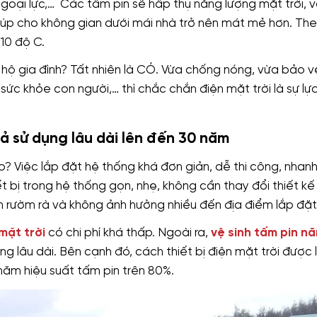
ngoại lực,… Các tấm pin sẽ hấp thụ năng lượng mặt trời, 
 giúp cho không gian dưới mái nhà trở nên mát mẻ hơn. The
10 độ C.
 hộ gia đình? Tất nhiên là CÓ. Vừa chống nóng, vừa bảo v
sức khỏe con người,… thì chắc chắn điện mặt trời là sự lự
quả sử dụng lâu dài lên đến 30 năm
o? Việc lắp đặt hệ thống khá đơn giản, dễ thi công, nhan
ết bị trong hệ thống gọn, nhẹ, không cần thay đổi thiết kế
iện rườm rà và không ảnh hưởng nhiều đến địa điểm lắp đặt
mặt trời
có chi phí khá thấp. Ngoài ra,
vệ sinh tấm pin n
g lâu dài. Bên cạnh đó, cách thiết bị điện mặt trời được 
 năm hiệu suất tấm pin trên 80%.