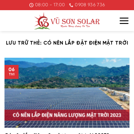
Chuyển
08:00 - 17:00
0908 936 736
đến
nội
dung
LƯU TRỮ THẺ:
CÓ NÊN LẮP ĐẶT ĐIỆN MẶT TRỜI
06
Th1