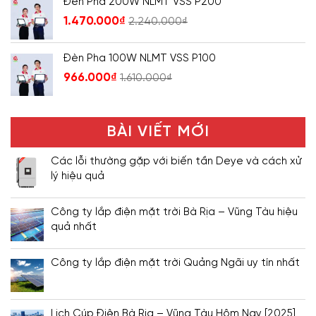
Đèn Pha 200W NLMT VSS P200
1.470.000
₫
2.240.000
₫
Đèn Pha 100W NLMT VSS P100
966.000
₫
1.610.000
₫
BÀI VIẾT MỚI
Các lỗi thường gặp với biến tần Deye và cách xử
lý hiệu quả
Công ty lắp điện mặt trời Bà Rịa – Vũng Tàu hiệu
quả nhất
Công ty lắp điện mặt trời Quảng Ngãi uy tín nhất
Lịch Cúp Điện Bà Rịa – Vũng Tàu Hôm Nay [2025]