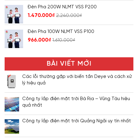
Đèn Pha 200W NLMT VSS P200
1.470.000
₫
2.240.000
₫
Đèn Pha 100W NLMT VSS P100
966.000
₫
1.610.000
₫
BÀI VIẾT MỚI
Các lỗi thường gặp với biến tần Deye và cách xử
lý hiệu quả
Công ty lắp điện mặt trời Bà Rịa – Vũng Tàu hiệu
quả nhất
Công ty lắp điện mặt trời Quảng Ngãi uy tín nhất