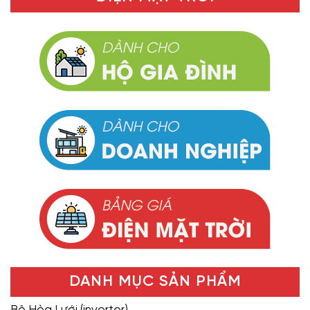
DANH MỤC SẢN PHẨM
Bộ Hòa Lưới (inverter)