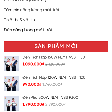
Tấm pin năng lượng mặt trời
Thiết bị & vật tư
Đèn năng lượng mặt trời
SẢN PHẨM MỚI
Đèn Tích Hợp 150W NLMT VSS T150
1.090.000
₫
2.120.000
₫
Đèn Tích Hợp 120W NLMT VSS T120
990.000
₫
1.740.000
₫
Đèn Pha 300W NLMT VSS P300
1.790.000
₫
2.790.000
₫