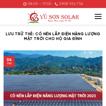
Chuyển
08:00 - 17:00
0908 936 736
đến
nội
dung
LƯU TRỮ THẺ:
CÓ NÊN LẮP ĐIỆN NĂNG LƯỢNG
MẶT TRỜI CHO HỘ GIA ĐÌNH
06
Th1