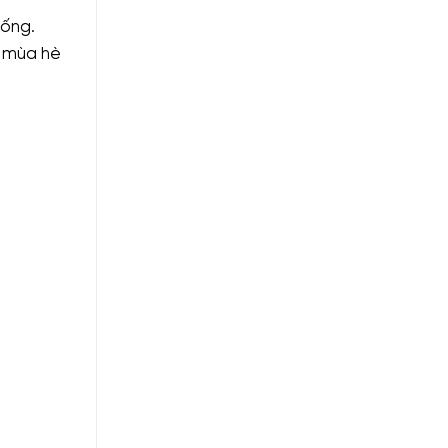
hống.
o mùa hè