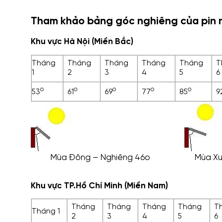
Tham khảo bảng góc nghiêng của pin m
Khu vực Hà Nội (Miền Bắc)
Tháng
Tháng
Tháng
Tháng
Tháng
T
1
2
3
4
5
6
o
o
o
o
o
53
61
69
77
85
9
Mùa Đông – Nghiêng 46o
Mùa Xu
Khu vực TP.Hồ Chí Minh (Miền Nam)
Tháng
Tháng
Tháng
Tháng
T
Tháng 1
2
3
4
5
6