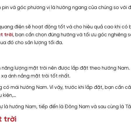
pin và góc phương vị là hướng ngang của chúng so với 
quang điện sẽ hoạt động tốt và cho hiệu quả cao khi có 
t trời
, bạn cần chọn đúng hướng và tối ưu góc nghiêng 
qua đó cho sản lượng tối đa.
 năng lượng mặt trời nên được lắp đặt theo hướng Nam. 
xạ ánh nắng mặt trời tốt nhất.
ng có mái hướng Nam. Vì vậy, trước khi lắp đặt, bạn cần c
 kiện,…
 tự là hướng Nam, tiếp đến là Đông Nam và sau cùng là T
 trời