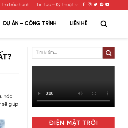
 tra bảo hành
Tin tức – Kỹ thuật
DỰ ÁN – CÔNG TRÌNH
LIÊN HỆ
ẤT?
ưu hóa
y sẽ giúp
ĐIỆN MẶT TRỜI