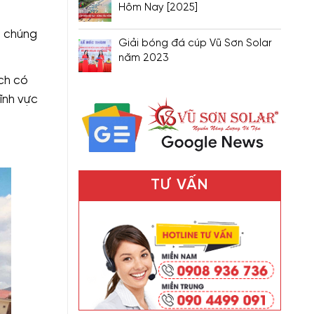
Hôm Nay [2025]
t chúng
Giải bóng đá cúp Vũ Sơn Solar
năm 2023
ệch có
ĩnh vực
TƯ VẤN