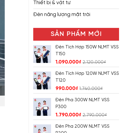
Thiết bị & vật tư
Đèn năng lượng mặt trời
SẢN PHẨM MỚI
Đèn Tích Hợp 150W NLMT VSS
T150
1.090.000
₫
2.120.000
₫
Đèn Tích Hợp 120W NLMT VSS
T120
990.000
₫
1.740.000
₫
Đèn Pha 300W NLMT VSS
P300
1.790.000
₫
2.790.000
₫
Đèn Pha 200W NLMT VSS