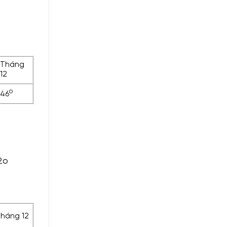
Tháng
12
o
46
2o
háng 12