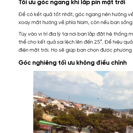
Tối ưu góc ngang khi lắp pin mặt trời
Để có kết quả tốt nhất, góc ngang nên hướng về
xoay mặt hướng về phía Nam, còn nếu bạn sống 
Tùy vào vị trí địa lý tại nơi bạn lắp đặt hệ thốn
thể cho kết quả sai lệch lên đến 25°. Để hiệu quả
điện mặt trời. Họ sẽ giúp bạn chọn được phương á
Góc nghiêng tối ưu không điều chỉnh