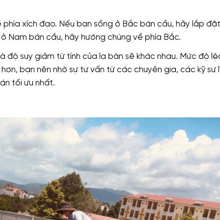
 phía xích đạo. Nếu bạn sống ở Bắc bán cầu, hãy lắp đặ
ở Nam bán cầu, hãy hướng chúng về phía Bắc.
g mà độ suy giảm từ tính của la bàn sẽ khác nhau. Mức độ l
 hơn, bạn nên nhờ sự tư vấn từ các chuyên gia, các kỹ sư l
n tối ưu nhất.