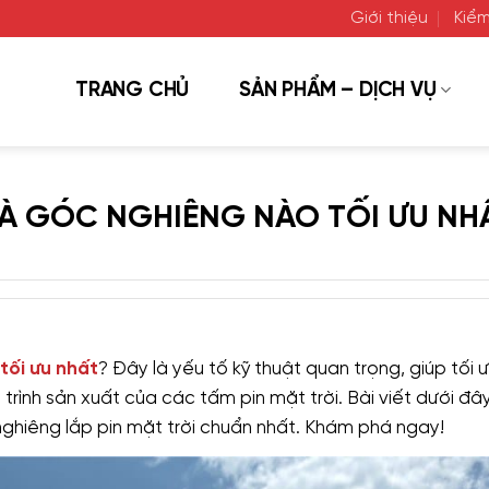
Giới thiệu
Kiểm
TRANG CHỦ
SẢN PHẨM – DỊCH VỤ
VÀ GÓC NGHIÊNG NÀO TỐI ƯU NH
tối ưu nhất
? Đây là yếu tố kỹ thuật quan trọng, giúp tối 
rình sản xuất của các tấm pin mặt trời. Bài viết dưới đâ
hiêng lắp pin mặt trời chuẩn nhất. Khám phá ngay!