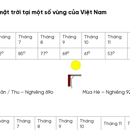
ặt trời tại một số vùng của Việt Nam
háng
Tháng
Tháng
Tháng
Tháng
Tháng
7
8
9
10
11
o
o
o
o
o
o
2
85
77
69
61
53
ân / Thu – Nghiêng 69o
Mùa Hè – Nghiêng 9
háng
Tháng
Tháng
Tháng
Tháng
Tháng 11
T
7
8
9
10