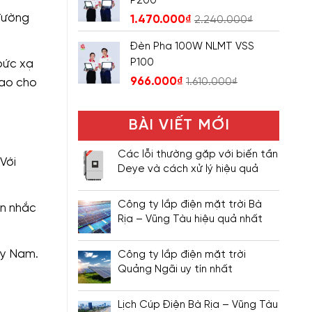
P200
đường
1.470.000
₫
2.240.000
₫
Đèn Pha 100W NLMT VSS
P100
bức xạ
966.000
₫
sao cho
1.610.000
₫
BÀI VIẾT MỚI
Các lỗi thường gặp với biến tần
Với
Deye và cách xử lý hiệu quả
Công ty lắp điện mặt trời Bà
ân nhắc
Rịa – Vũng Tàu hiệu quả nhất
ây Nam.
Công ty lắp điện mặt trời
Quảng Ngãi uy tín nhất
Lịch Cúp Điện Bà Rịa – Vũng Tàu