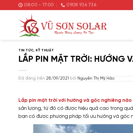
Chuyển
08:00 - 17:00
0908 936 736
đến
nội
dung
TIN TỨC
,
KỸ THUẬT
LẮP PIN MẶT TRỜI: HƯỚNG 
Đã đăng trên
28/09/2021
bởi
Nguyễn Thị Mỹ Hảo
Lắp pin mặt trời với hướng và góc nghiêng nào 
sản lượng, từ đó có được hiệu quả cao trong quá t
bạn có được phương pháp tối ưu hướng và góc ng