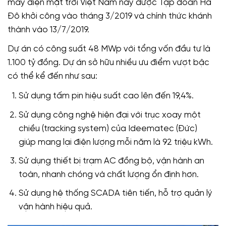
máy điện mặt trời Việt Nam này được Tập đoàn Hà
Đô khởi công vào tháng 3/2019 và chính thức khánh
thành vào 13/7/2019.
Dự án có công suất 48 MWp với tổng vốn đầu tư là
1.100 tỷ đồng. Dự án sở hữu nhiều ưu điểm vượt bậc
có thể kể đến như sau:
Sử dụng tấm pin hiệu suất cao lên đến 19,4%.
Sử dụng công nghệ hiện đại với trục xoay một
chiều (tracking system) của Ideematec (Đức)
giúp mang lại điện lượng mỗi năm là 92 triệu kWh.
Sử dụng thiết bị trạm AC đồng bộ, vận hành an
toàn, nhanh chóng và chất lượng ổn định hơn.
Sử dụng hệ thống SCADA tiên tiến, hỗ trợ quản lý
vận hành hiệu quả.