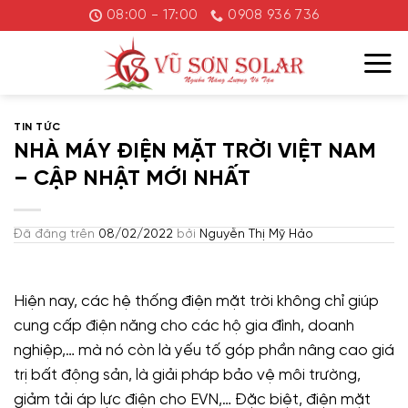
Chuyển
08:00 - 17:00
0908 936 736
đến
nội
dung
TIN TỨC
NHÀ MÁY ĐIỆN MẶT TRỜI VIỆT NAM
– CẬP NHẬT MỚI NHẤT
Đã đăng trên
08/02/2022
bởi
Nguyễn Thị Mỹ Hảo
Hiện nay, các hệ thống điện mặt trời không chỉ giúp
cung cấp điện năng cho các hộ gia đình, doanh
nghiệp,… mà nó còn là yếu tố góp phần nâng cao giá
trị bất động sản, là giải pháp bảo vệ môi trường,
giảm tải áp lực điện cho EVN,… Đặc biệt, điện mặt