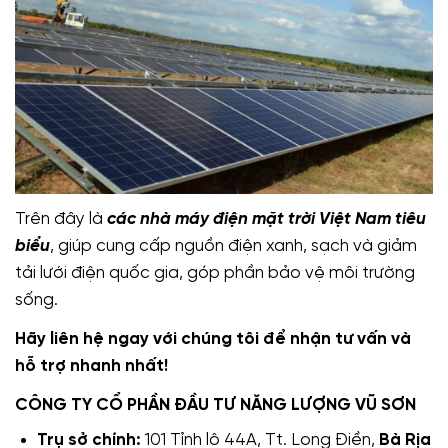
Trên đây là
các nhà máy điện mặt trời Việt Nam tiêu
biểu
, giúp cung cấp nguồn điện xanh, sạch và giảm
tải lưới điện quốc gia, góp phần bảo vệ môi trường
sống.
Hãy liên hệ ngay với chúng tôi để nhận tư vấn và
hỗ trợ nhanh nhất!
CÔNG TY CỔ PHẦN ĐẦU TƯ NĂNG LƯỢNG VŨ SƠN
Trụ sở chính:
101 Tỉnh lộ 44A, Tt. Long Điền,
Bà Rịa