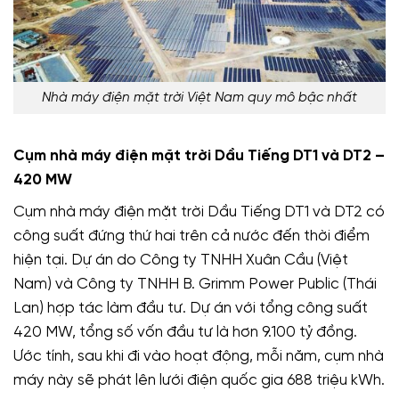
Nhà máy điện mặt trời Việt Nam quy mô bậc nhất
Cụm nhà máy điện mặt trời Dầu Tiếng DT1 và DT2 –
420 MW
Cụm nhà máy điện mặt trời Dầu Tiếng DT1 và DT2 có
công suất đứng thứ hai trên cả nước đến thời điểm
hiện tại. Dự án do Công ty TNHH Xuân Cầu (Việt
Nam) và Công ty TNHH B. Grimm Power Public (Thái
Lan) hợp tác làm đầu tư. Dự án với tổng công suất
420 MW, tổng số vốn đầu tư là hơn 9.100 tỷ đồng.
Ước tính, sau khi đi vào hoạt động, mỗi năm, cụm nhà
máy này sẽ phát lên lưới điện quốc gia 688 triệu kWh.