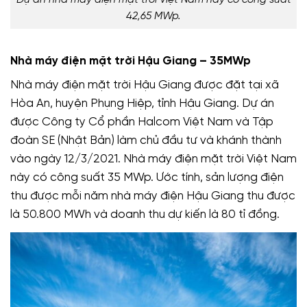
42,65 MWp.
Nhà máy điện mặt trời Hậu Giang – 35MWp
Nhà máy điện mặt trời Hậu Giang được đặt tại xã
Hòa An, huyện Phụng Hiệp, tỉnh Hậu Giang. Dự án
được Công ty Cổ phần Halcom Việt Nam và Tập
đoàn SE (Nhật Bản) làm chủ đầu tư và khánh thành
vào ngày 12/3/2021. Nhà máy điện mặt trời Việt Nam
này có công suất 35 MWp. Ước tính, sản lượng điện
thu được mỗi năm nhà máy điện Hậu Giang thu được
là 50.800 MWh và doanh thu dự kiến là 80 tỉ đồng.