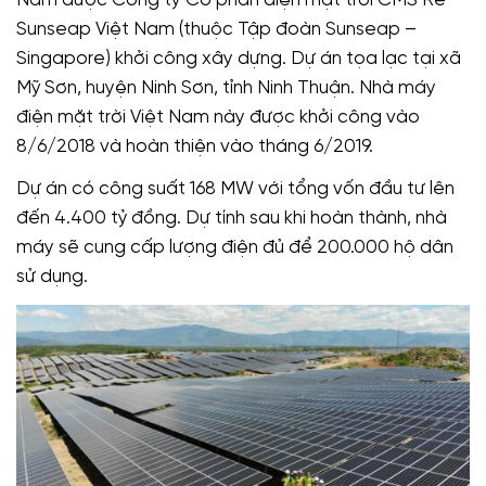
Nam được Công ty Cổ phần điện mặt trời CMS Re
Sunseap Việt Nam (thuộc Tập đoàn Sunseap –
Singapore) khởi công xây dựng. Dự án tọa lạc tại xã
Mỹ Sơn, huyện Ninh Sơn, tỉnh Ninh Thuận. Nhà máy
điện mặt trời Việt Nam này được khởi công vào
8/6/2018 và hoàn thiện vào tháng 6/2019.
Dự án có công suất 168 MW với tổng vốn đầu tư lên
đến 4.400 tỷ đồng. Dự tính sau khi hoàn thành, nhà
máy sẽ cung cấp lượng điện đủ để 200.000 hộ dân
sử dụng.