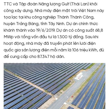
TTC và Tập đoàn Năng lượng Gulf (Thái Lan) khởi
công xây dựng. Nhà máy điện mặt trời Việt Nam này
tọa lạc tại khu công nghiệp Thành Thành Công,
huyện Trảng Bàng, tỉnh Tây Ninh. Dự án chính thức
khánh thành vào 19/6/2019. Dự án có công suất 68,8
MWp với tổng vốn đầu tư là 1.500 tỷ đồng. Sau khi
hoạt động, nhà máy đã truyền phát lên lưới điện
quốc gia sản lượng điện mỗi năm là 106 triệu kWh, đủ
để cung cấp cho 87.347 hộ dân.