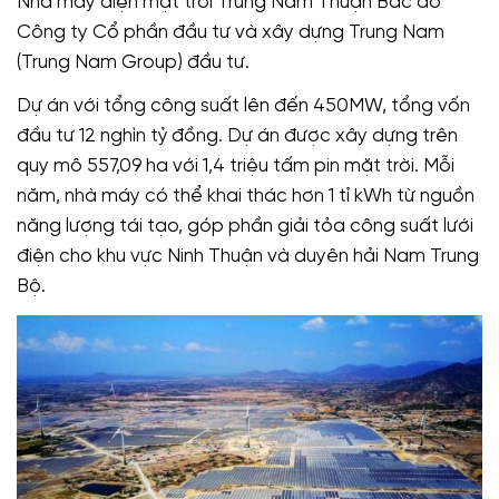
Nhà máy điện mặt trời Trung Nam Thuận Bắc do
Công ty Cổ phần đầu tư và xây dựng Trung Nam
(Trung Nam Group) đầu tư.
Dự án với tổng công suất lên đến 450MW, tổng vốn
đầu tư 12 nghìn tỷ đồng. Dự án được xây dựng trên
quy mô 557,09 ha với 1,4 triệu tấm pin mặt trời. Mỗi
năm, nhà máy có thể khai thác hơn 1 tỉ kWh từ nguồn
năng lượng tái tạo, góp phần giải tỏa công suất lưới
điện cho khu vực Ninh Thuận và duyên hải Nam Trung
Bộ.