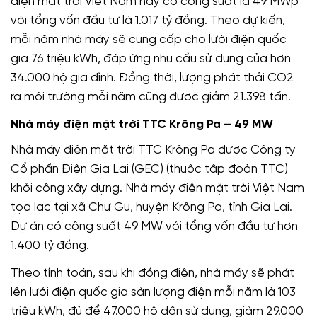
điện mặt trời Việt Nam này có công suất là 49 MWp
với tổng vốn đầu tư là 1.017 tỷ đồng. Theo dự kiến,
mỗi năm nhà máy sẽ cung cấp cho lưới điện quốc
gia 76 triệu kWh, đáp ứng nhu cầu sử dụng của hơn
34.000 hộ gia đình. Đồng thời, lượng phát thải CO2
ra môi trường mỗi năm cũng được giảm 21.398 tấn.
Nhà máy điện mặt trời TTC Krông Pa – 49 MW
Nhà máy điện mặt trời TTC Krông Pa được Công ty
Cổ phần Điện Gia Lai (GEC) (thuộc tập đoàn TTC)
khởi công xây dựng. Nhà máy điện mặt trời Việt Nam
tọa lạc tại xã Chư Gu, huyện Krông Pa, tỉnh Gia Lai.
Dự án có công suất 49 MW với tổng vốn đầu tư hơn
1.400 tỷ đồng.
Theo tính toán, sau khi đóng điện, nhà máy sẽ phát
lên lưới điện quốc gia sản lượng điện mỗi năm là 103
triệu kWh, đủ để 47.000 hộ dân sử dụng, giảm 29.000