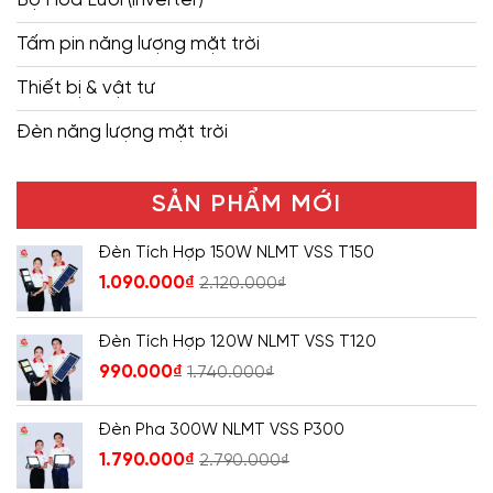
Tấm pin năng lượng mặt trời
Thiết bị & vật tư
Đèn năng lượng mặt trời
SẢN PHẨM MỚI
Đèn Tích Hợp 150W NLMT VSS T150
1.090.000
₫
2.120.000
₫
Đèn Tích Hợp 120W NLMT VSS T120
990.000
₫
1.740.000
₫
Đèn Pha 300W NLMT VSS P300
1.790.000
₫
2.790.000
₫