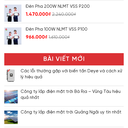
Đèn Pha 200W NLMT VSS P200
1.470.000
₫
2.240.000
₫
Đèn Pha 100W NLMT VSS P100
966.000
₫
1.610.000
₫
BÀI VIẾT MỚI
Các lỗi thường gặp với biến tần Deye và cách xử
lý hiệu quả
Công ty lắp điện mặt trời Bà Rịa – Vũng Tàu hiệu
quả nhất
Công ty lắp điện mặt trời Quảng Ngãi uy tín nhất