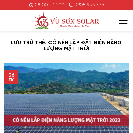
Chuyển
08:00 - 17:00
0908 936 736
đến
nội
dung
LƯU TRỮ THẺ:
CÓ NÊN LẮP ĐẶT ĐIỆN NĂNG
LƯỢNG MẶT TRỜI
06
Th1