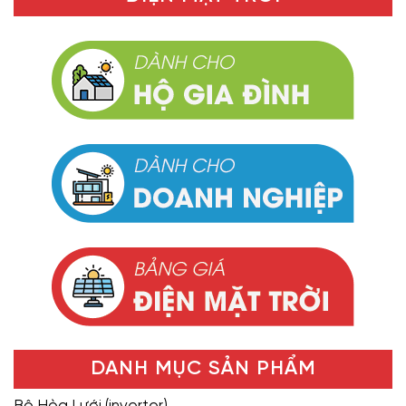
DANH MỤC SẢN PHẨM
Bộ Hòa Lưới (inverter)