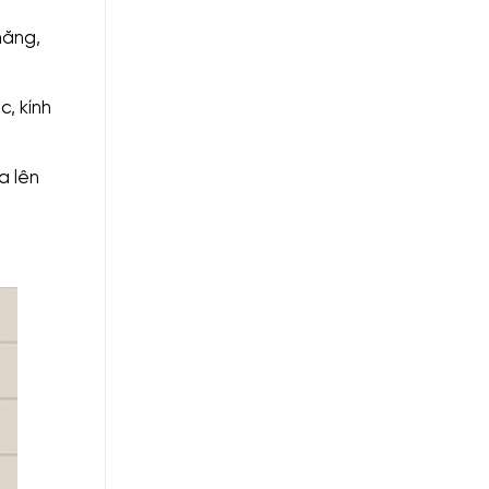
năng,
, kính
a lên