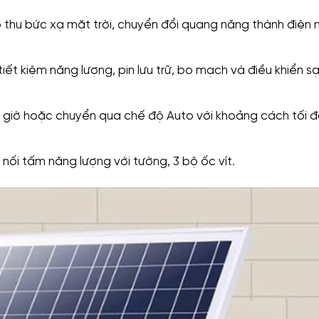
thu bức xạ mặt trời, chuyển đổi quang năng thành điện 
 kiệm năng lượng, pin lưu trữ, bo mạch và điều khiển sạc
n giờ hoặc chuyển qua chế độ Auto với khoảng cách tối đ
nối tấm năng lượng với tường, 3 bộ ốc vít.