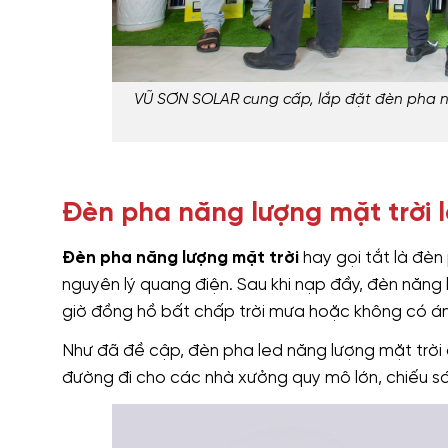
VŨ SƠN SOLAR cung cấp, lắp đặt đèn pha nă
Đèn pha năng lượng mặt trời l
Đèn pha năng lượng mặt trời
hay gọi tắt là đèn
nguyên lý quang điện. Sau khi nạp đầy, đèn năng 
giờ đồng hồ bất chấp trời mưa hoặc không có án
Như đã đề cập, đèn pha led năng lượng mặt trời
đường đi cho các nhà xưởng quy mô lớn, chiếu s