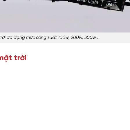
trời đa dạng mức công suất 100w, 200w, 300w,…
ặt trời