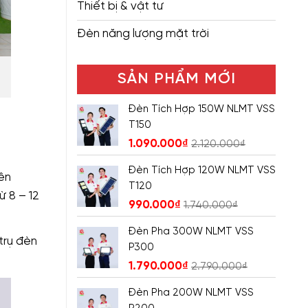
Thiết bị & vật tư
Đèn năng lượng mặt trời
SẢN PHẨM MỚI
Đèn Tích Hợp 150W NLMT VSS
T150
1.090.000
₫
2.120.000
₫
Đèn Tích Hợp 120W NLMT VSS
ên
T120
ừ 8 – 12
990.000
₫
1.740.000
₫
Đèn Pha 300W NLMT VSS
trụ đèn
P300
1.790.000
₫
2.790.000
₫
Đèn Pha 200W NLMT VSS