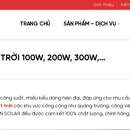
Giới thiệu
Kiểm
TRANG CHỦ
SẢN PHẨM – DỊCH VỤ
TRỜI 100W, 200W, 300W,…
ng suất, nhiều kiểu dáng hiện đại, đáp ứng cho nhu cầu
t trời
các khu vực công cộng như quảng trường, công vi
ƠN SOLAR đều được cam kết 100% chất lượng, chính hãng