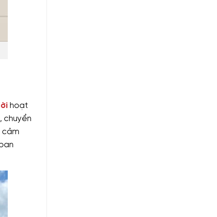
ời
hoạt
, chuyển
o cảm
 ban