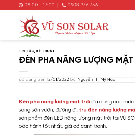
Chuyển
08:00 - 17:00
0908 936 736
đến
nội
dung
TIN TỨC
,
KỸ THUẬT
ĐÈN PHA NĂNG LƯỢNG MẶT 
Đã đăng trên
12/01/2022
bởi
Nguyễn Thị Mỹ Hảo
Đèn pha năng lượng mặt trời
đa dạng các mức cô
sáng sân vườn, đường đi,
trụ đèn năng lượng mặ
sản phẩm đèn LED năng lượng mặt trời tại VŨ S
bảo hành tốt nhất, giá cả cạnh tranh.