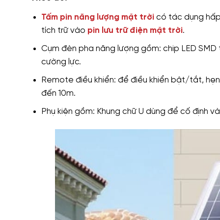
Tấm pin năng lượng mặt trời
có tác dụng hấp 
tích trữ vào
pin lưu trữ điện mặt trời
.
Cụm đèn pha năng lượng gồm: chip LED SMD tiết
cường lực.
Remote điều khiển: để điều khiển bật/tắt, hẹ
đến 10m.
Phụ kiện gồm: Khung chữ U dùng để cố định và 