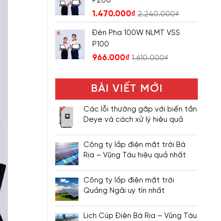
P200
1.470.000
₫
2.240.000
₫
Đèn Pha 100W NLMT VSS
P100
966.000
₫
1.610.000
₫
BÀI VIẾT MỚI
Các lỗi thường gặp với biến tần
Deye và cách xử lý hiệu quả
Công ty lắp điện mặt trời Bà
Rịa – Vũng Tàu hiệu quả nhất
Công ty lắp điện mặt trời
Quảng Ngãi uy tín nhất
Lịch Cúp Điện Bà Rịa – Vũng Tàu