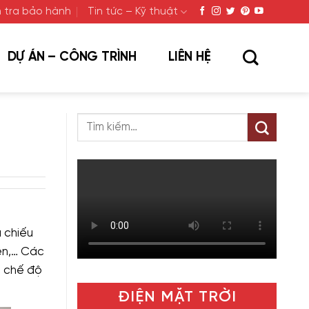
 tra bảo hành
Tin tức – Kỹ thuật
DỰ ÁN – CÔNG TRÌNH
LIÊN HỆ
 chiếu
ên,… Các
, chế độ
ĐIỆN MẶT TRỜI