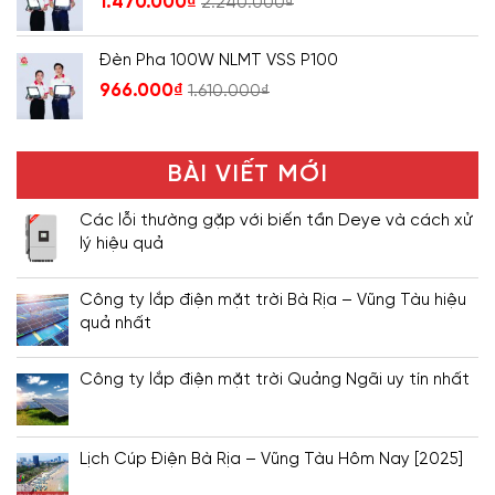
1.470.000
₫
2.240.000
₫
Đèn Pha 100W NLMT VSS P100
966.000
₫
1.610.000
₫
BÀI VIẾT MỚI
Các lỗi thường gặp với biến tần Deye và cách xử
lý hiệu quả
Công ty lắp điện mặt trời Bà Rịa – Vũng Tàu hiệu
quả nhất
Công ty lắp điện mặt trời Quảng Ngãi uy tín nhất
Lịch Cúp Điện Bà Rịa – Vũng Tàu Hôm Nay [2025]