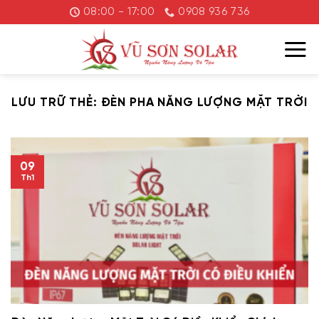
Chuyển
08:00 - 17:00
0908 936 736
đến
nội
dung
LƯU TRỮ THẺ:
ĐÈN PHA NĂNG LƯỢNG MẶT TRỜI
09
Th1