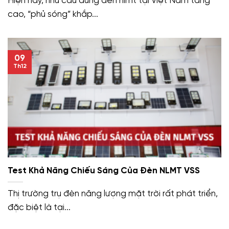
Hiện nay, nhu cầu dùng đèn nlmt tại Việt Nam tăng
cao, “phủ sóng” khắp...
09
Th12
Test Khả Năng Chiếu Sáng Của Đèn NLMT VSS
Thị trường trụ đèn năng lượng mặt trời rất phát triển,
đặc biệt là tại...