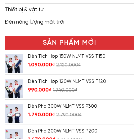
Thiết bị & vật tư
Đèn năng lượng mặt trời
SẢN PHẨM MỚI
Đèn Tích Hợp 150W NLMT VSS T150
1.090.000
₫
2.120.000
₫
Đèn Tích Hợp 120W NLMT VSS T120
990.000
₫
1.740.000
₫
Đèn Pha 300W NLMT VSS P300
1.790.000
₫
2.790.000
₫
Đèn Pha 200W NLMT VSS P200