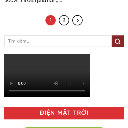
500w… thì đèn pha năng...
1
2
ĐIỆN MẶT TRỜI