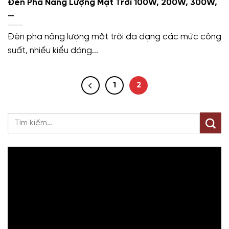
Đèn Pha Năng Lượng Mặt Trời 100W, 200W, 300W,
…
Đèn pha năng lượng mặt trời đa dạng các mức công
suất, nhiều kiểu dáng...
1
2
Trình
chơi
Video