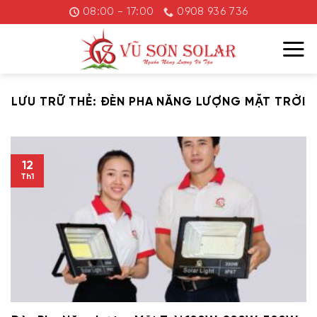
Chuyển
08:00 - 17:00
0908 936 736
đến
nội
dung
LƯU TRỮ THẺ:
ĐÈN PHA NĂNG LƯỢNG MẶT TRỜI
12
Th1