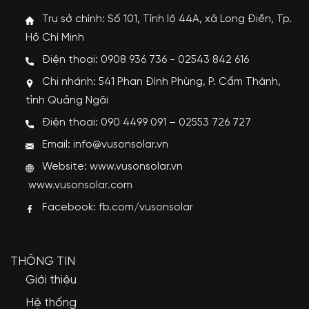
Trụ sở chính: Số 101, Tỉnh lộ 44A, xã Long Điền, Tp.
Hồ Chí Minh
Điện thoại: 0908 936 736 - 02543 842 616
Chi nhánh: 541 Phan Đình Phùng, P. Cẩm Thành,
tỉnh Quảng Ngãi
Điện thoại: 090 4499 091 – 02553 726 727
Email: info@vusonsolar.vn
Website:
www.vusonsolar.vn
www.vusonsolar.com
Facebook:
fb.com/vusonsolar
THÔNG TIN
Giới thiệu
Hệ thống