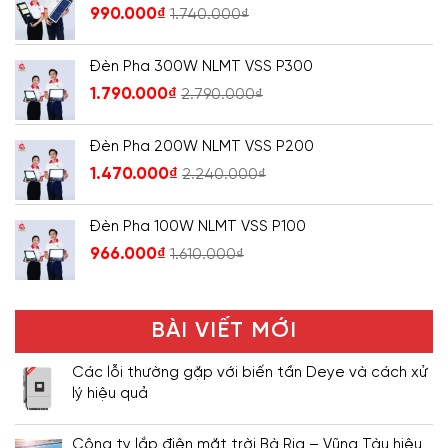
990.000
₫
1.740.000
₫
Đèn Pha 300W NLMT VSS P300
1.790.000
₫
2.790.000
₫
Đèn Pha 200W NLMT VSS P200
1.470.000
₫
2.240.000
₫
Đèn Pha 100W NLMT VSS P100
966.000
₫
1.610.000
₫
BÀI VIẾT MỚI
Các lỗi thường gặp với biến tần Deye và cách xử
lý hiệu quả
Công ty lắp điện mặt trời Bà Rịa – Vũng Tàu hiệu