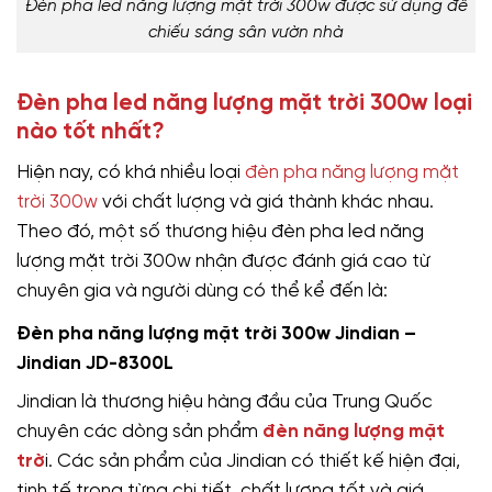
Đèn pha led năng lượng mặt trời 300w được sử dụng để
chiếu sáng sân vườn nhà
Đèn pha led năng lượng mặt trời 300w loại
nào tốt nhất?
Hiện nay, có khá nhiều loại
đèn pha năng lượng mặt
trời 300w
với chất lượng và giá thành khác nhau.
Theo đó, một số thương hiệu đèn pha led năng
lượng mặt trời 300w nhận được đánh giá cao từ
chuyên gia và người dùng có thể kể đến là:
Đèn pha năng lượng mặt trời 300w Jindian –
Jindian JD-8300L
Jindian là thương hiệu hàng đầu của Trung Quốc
chuyên các dòng sản phẩm
đèn năng lượng mặt
trờ
i. Các sản phẩm của Jindian có thiết kế hiện đại,
tinh tế trong từng chi tiết, chất lượng tốt và giá