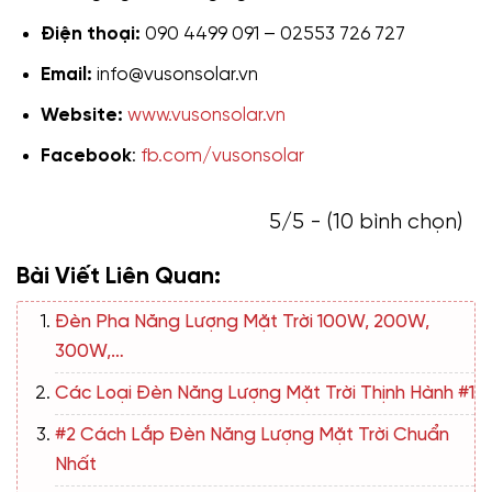
Điện thoại:
090 4499 091 – 02553 726 727
Email:
info@vusonsolar.vn
Website:
www.vusonsolar.vn
Facebook
:
fb.com/vusonsolar
5/5 - (10 bình chọn)
Bài Viết Liên Quan:
Đèn Pha Năng Lượng Mặt Trời 100W, 200W,
300W,…
Các Loại Đèn Năng Lượng Mặt Trời Thịnh Hành #1
#2 Cách Lắp Đèn Năng Lượng Mặt Trời Chuẩn
Nhất