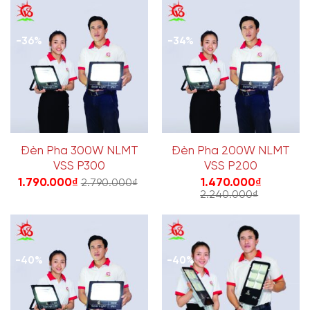
-36%
-34%
Đèn Pha 300W NLMT
Đèn Pha 200W NLMT
VSS P300
VSS P200
1.790.000
₫
1.470.000
₫
2.790.000
₫
2.240.000
₫
-40%
-40%