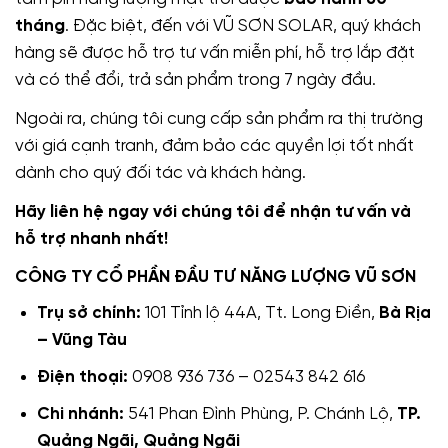
tháng
. Đặc biệt, đến với VŨ SƠN SOLAR, quý khách
hàng sẽ được hỗ trợ tư vấn miễn phí, hỗ trợ lắp đặt
và có thể đổi, trả sản phẩm trong 7 ngày đầu.
Ngoài ra, chúng tôi cung cấp sản phẩm ra thị trường
với giá cạnh tranh, đảm bảo các quyền lợi tốt nhất
dành cho quý đối tác và khách hàng.
Hãy liên hệ ngay với chúng tôi để nhận tư vấn và
hỗ trợ nhanh nhất!
CÔNG TY CỔ PHẦN ĐẦU TƯ NĂNG LƯỢNG VŨ SƠN
Trụ sở chính:
101 Tỉnh lộ 44A, Tt. Long Điền,
Bà Rịa
– Vũng Tàu
Điện thoại:
0908 936 736 – 02543 842 616
Chi nhánh:
541 Phan Đình Phùng, P. Chánh Lộ,
TP.
Quảng Ngãi, Quảng Ngãi