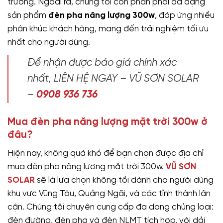
trường. Ngoài ra, chúng tôi còn phân phối đa dạng
sản phẩm
đèn pha năng lượng 300w
, đáp ứng nhiều
phân khúc khách hàng, mang đến trải nghiệm tối ưu
nhất cho người dùng.
Để nhận được báo giá chính xác
nhất, LIÊN HỆ NGAY – VŨ SƠN SOLAR
–
0908 936 736
Mua đèn pha năng lượng mặt trời 300w ở
đâu?
Hiện nay, không quá khó để bạn chọn được địa chỉ
mua đèn pha năng lượng mặt trời 300w.
VŨ SƠN
SOLAR
sẽ là lựa chọn không tồi dành cho người dùng
khu vực Vũng Tàu, Quảng Ngãi, và các tỉnh thành lân
cận. Chúng tôi chuyên cung cấp đa dạng chủng loại:
đèn đường, đèn pha và đèn NLMT tích hợp, với dải