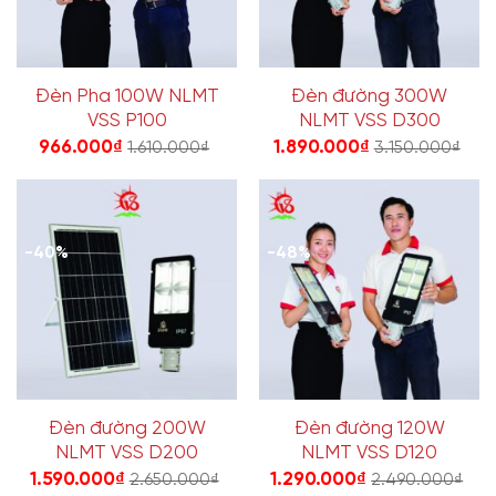
Đèn Pha 100W NLMT
Đèn đường 300W
VSS P100
NLMT VSS D300
966.000
₫
1.890.000
₫
1.610.000
₫
3.150.000
₫
-40%
-48%
Đèn đường 200W
Đèn đường 120W
NLMT VSS D200
NLMT VSS D120
1.590.000
₫
1.290.000
₫
2.650.000
₫
2.490.000
₫