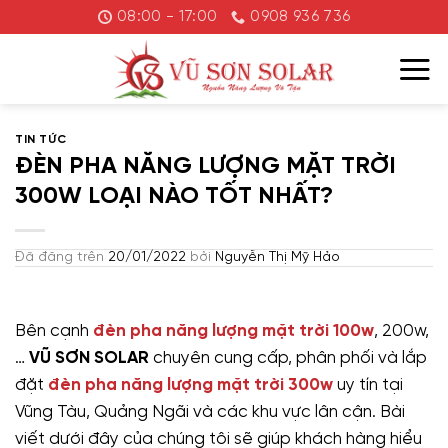
Chuyển
08:00 - 17:00
0908 936 736
đến
nội
dung
TIN TỨC
ĐÈN PHA NĂNG LƯỢNG MẶT TRỜI
300W LOẠI NÀO TỐT NHẤT?
Đã đăng trên
20/01/2022
bởi
Nguyễn Thị Mỹ Hảo
Bên cạnh
đèn pha năng lượng mặt trời 100w
, 200w,
…
VŨ SƠN SOLAR
chuyên cung cấp, phân phối và lắp
đặt
đèn pha năng lượng mặt trời 300w
uy tín tại
Vũng Tàu, Quảng Ngãi và các khu vực lân cận. Bài
viết dưới đây của chúng tôi sẽ giúp khách hàng hiểu