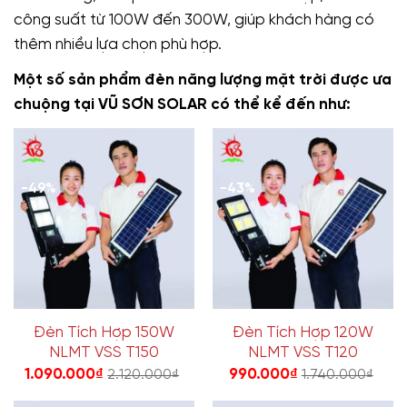
công suất từ 100W đến 300W, giúp khách hàng có
thêm nhiều lựa chọn phù hợp.
Một số sản phẩm đèn năng lượng mặt trời được ưa
chuộng tại VŨ SƠN SOLAR có thể kể đến như:
-49%
-43%
Đèn Tích Hợp 150W
Đèn Tích Hợp 120W
NLMT VSS T150
NLMT VSS T120
1.090.000
₫
990.000
₫
2.120.000
₫
1.740.000
₫