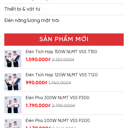
Thiết bị & vật tư
Đèn năng lượng mặt trời
SẢN PHẨM MỚI
Đèn Tích Hợp 150W NLMT VSS T150
1.090.000
₫
2.120.000
₫
Đèn Tích Hợp 120W NLMT VSS T120
990.000
₫
1.740.000
₫
Đèn Pha 300W NLMT VSS P300
1.790.000
₫
2.790.000
₫
Đèn Pha 200W NLMT VSS P200