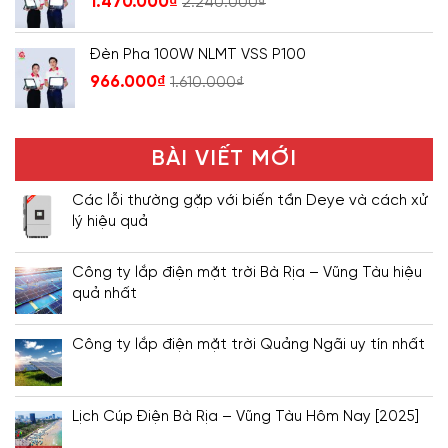
1.470.000
₫
2.240.000
₫
Đèn Pha 100W NLMT VSS P100
966.000
₫
1.610.000
₫
BÀI VIẾT MỚI
Các lỗi thường gặp với biến tần Deye và cách xử
lý hiệu quả
Công ty lắp điện mặt trời Bà Rịa – Vũng Tàu hiệu
quả nhất
Công ty lắp điện mặt trời Quảng Ngãi uy tín nhất
Lịch Cúp Điện Bà Rịa – Vũng Tàu Hôm Nay [2025]