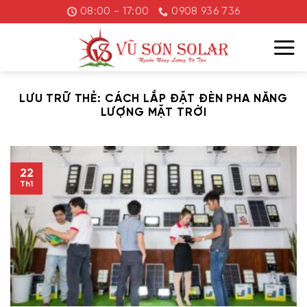
Chuyển
08:00 - 17:00
0908 936 736
đến
nội
dung
LƯU TRỮ THẺ:
CÁCH LẮP ĐẶT ĐÈN PHA NĂNG
LƯỢNG MẶT TRỜI
22
Th1