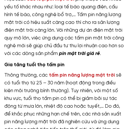
yếu tố khác nhau như: loại tế bào quang điện, cấu
hình tế bào, công nghệ bổ trợ,… Tấm pin năng lượng
mặt trời có hiệu suất càng cao thì cho ra sản lượng
điện mặt trời càng lớn. Với những dự án điện mặt trời
quy mô lớn, việc ứng dụng các tấm pin mặt trời công
nghệ mới sẽ giúp chủ đầu tư thu lợi nhuận cao hơn so
với các dòng sản phẩm
pin mặt trời giá rẻ
.
Gia tăng tuổi thọ tấm pin
Thông thường, các
tấm pin năng lượng mặt trời
sẽ
có tuổi thọ từ 25 – 30 năm (hoạt động trong điều
kiện môi trường bình thường). Tuy nhiên, với một số
khu vực, tuổi thọ tấm pin có thể bị giảm bởi sự tác
động từ mưa lớn, nhiệt độ cao hoặc tuyết,… Do đó,
để khắc phục những hạn chế trên, các nhà sản xuất
pin năng lượng mặt trời đã nghiên cứu và ứng dụng