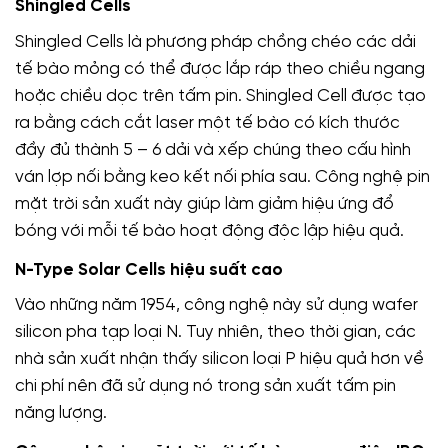
Shingled Cells
Shingled Cells là phương pháp chồng chéo các dải
tế bào mỏng có thể được lắp ráp theo chiều ngang
hoặc chiều dọc trên tấm pin. Shingled Cell được tạo
ra bằng cách cắt laser một tế bào có kích thước
đầy đủ thành 5 – 6 dải và xếp chúng theo cấu hình
ván lợp nối bằng keo kết nối phía sau. Công nghệ pin
mặt trời sản xuất này giúp làm giảm hiệu ứng đổ
bóng với mỗi tế bào hoạt động độc lập hiệu quả.
N-Type Solar Cells hiệu suất cao
Vào những năm 1954, công nghệ này sử dụng wafer
silicon pha tạp loại N. Tuy nhiên, theo thời gian, các
nhà sản xuất nhận thấy silicon loại P hiệu quả hơn về
chi phí nên đã sử dụng nó trong sản xuất tấm pin
năng lượng.