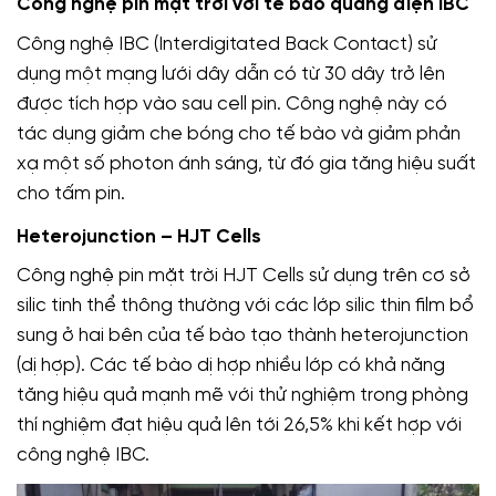
Công nghệ pin mặt trời với tế bào quang điện IBC
Công nghệ IBC (Interdigitated Back Contact) sử
dụng một mạng lưới dây dẫn có từ 30 dây trở lên
được tích hợp vào sau cell pin. Công nghệ này có
tác dụng giảm che bóng cho tế bào và giảm phản
xạ một số photon ánh sáng, từ đó gia tăng hiệu suất
cho tấm pin.
Heterojunction – HJT Cells
Công nghệ pin mặt trời HJT Cells sử dụng trên cơ sở
silic tinh thể thông thường với các lớp silic thin film bổ
sung ở hai bên của tế bào tạo thành heterojunction
(dị hợp). Các tế bào dị hợp nhiều lớp có khả năng
tăng hiệu quả mạnh mẽ với thử nghiệm trong phòng
thí nghiệm đạt hiệu quả lên tới 26,5% khi kết hợp với
công nghệ IBC.