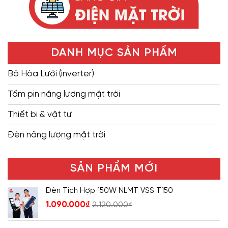
DANH MỤC SẢN PHẨM
Bộ Hòa Lưới (inverter)
Tấm pin năng lượng mặt trời
Thiết bị & vật tư
Đèn năng lượng mặt trời
SẢN PHẨM MỚI
Đèn Tích Hợp 150W NLMT VSS T150
1.090.000
₫
2.120.000
₫