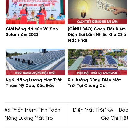
Giải bóng đá cúp Vũ Sơn
[CẢNH BÁO] Cách Tiết Kiệm
Solar năm 2023
Điện Sai Lầm Nhiều Gia Chủ
Mắc Phải
Ngói Năng Lượng Mặt Trời:
Xu Hướng Dùng Điện Mặt
Thẩm Mỹ Cao, Độc Đáo
Trời Tại Chung Cư
#5 Phần Mềm Tính Toán
Điện Mặt Trời 1Kw – Báo
Năng Lượng Mặt Trời
Giá Chi Tiết