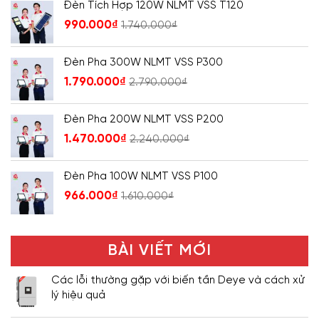
Đèn Tích Hợp 120W NLMT VSS T120
990.000
₫
1.740.000
₫
Đèn Pha 300W NLMT VSS P300
1.790.000
₫
2.790.000
₫
Đèn Pha 200W NLMT VSS P200
1.470.000
₫
2.240.000
₫
Đèn Pha 100W NLMT VSS P100
966.000
₫
1.610.000
₫
BÀI VIẾT MỚI
Các lỗi thường gặp với biến tần Deye và cách xử
lý hiệu quả