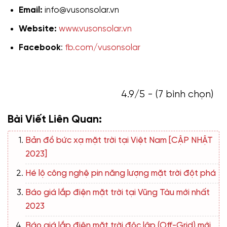
Email:
info@vusonsolar.vn
Website:
www.vusonsolar.vn
Facebook
:
fb.com/vusonsolar
4.9/5 - (7 bình chọn)
Bài Viết Liên Quan:
Bản đồ bức xạ mặt trời tại Việt Nam [CẬP NHẬT
2023]
Hé lộ công nghệ pin năng lượng mặt trời đột phá
Báo giá lắp điện mặt trời tại Vũng Tàu mới nhất
2023
Báo giá lắp điện mặt trời độc lập (Off-Grid) mới