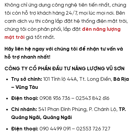
Không chỉ ứng dụng công nghệ tiên tiến nhất, chúng
tôi còn hỗ trợ khách hàng 24/7, mọi lúc mọi nơi. Bên
cạnh dịch vụ thi công lắp đặt hệ thống điện mặt trời,
chúng tôi còn phân phối, lắp đặt
đèn năng lượng
mặt trời
giá tốt nhất.
Hãy liên hệ ngay với chúng tôi để nhận tư vấn và
hỗ trợ nhanh nhất!
CÔNG TY CỔ PHẦN ĐẦU TƯ NĂNG LƯỢNG VŨ SƠN
Trụ sở chính:
101 Tỉnh lộ 44A, Tt. Long Điền,
Bà Rịa
– Vũng Tàu
Điện thoại:
0908 936 736 – 02543 842 616
Chi nhánh:
541 Phan Đình Phùng, P. Chánh Lộ,
TP.
Quảng Ngãi, Quảng Ngãi
Điện thoại:
090 4499 091 – 02553 726 727