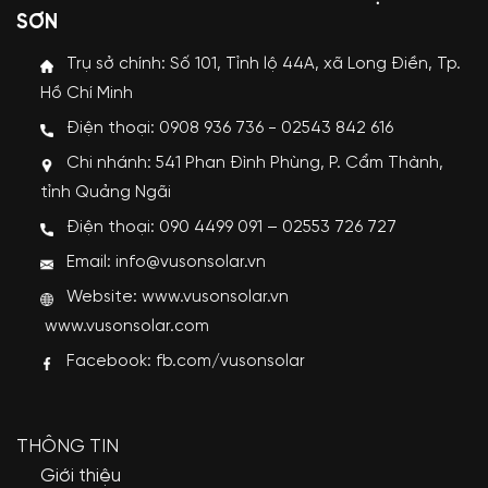
SƠN
Trụ sở chính: Số 101, Tỉnh lộ 44A, xã Long Điền, Tp.
Hồ Chí Minh
Điện thoại: 0908 936 736 - 02543 842 616
Chi nhánh: 541 Phan Đình Phùng, P. Cẩm Thành,
tỉnh Quảng Ngãi
Điện thoại: 090 4499 091 – 02553 726 727
Email: info@vusonsolar.vn
Website:
www.vusonsolar.vn
www.vusonsolar.com
Facebook:
fb.com/vusonsolar
THÔNG TIN
Giới thiệu