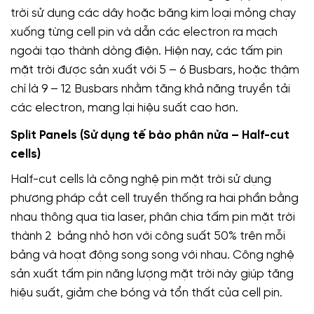
trời sử dụng các dây hoặc băng kim loại mỏng chạy
xuống từng cell pin và dẫn các electron ra mạch
ngoài tạo thành dòng điện. Hiện nay, các tấm pin
mặt trời được sản xuất với 5 – 6 Busbars, hoặc thậm
chí là 9 – 12 Busbars nhằm tăng khả năng truyền tải
các electron, mang lại hiệu suất cao hơn.
Split Panels (Sử dụng tế bào phân nửa – Half-cut
cells)
Half-cut cells là công nghệ pin mặt trời sử dụng
phương pháp cắt cell truyền thống ra hai phần bằng
nhau thông qua tia laser, phân chia tấm pin mặt trời
thành 2 bảng nhỏ hơn với công suất 50% trên mỗi
bảng và hoạt động song song với nhau. Công nghệ
sản xuất tấm pin năng lượng mặt trời này giúp tăng
hiệu suất, giảm che bóng và tổn thất của cell pin.