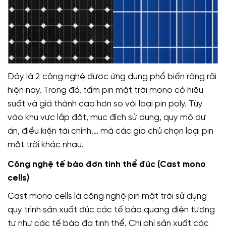
Đây là 2 công nghệ được ứng dụng phổ biến rộng rãi
hiện nay. Trong đó, tấm pin mặt trời mono có hiệu
suất và giá thành cao hơn so với loại pin poly. Tùy
vào khu vực lắp đặt, mục đích sử dụng, quy mô dự
án, điều kiện tài chính,… mà các gia chủ chọn loại pin
mặt trời khác nhau.
Công nghệ tế bào đơn tinh thể đúc (Cast mono
cells)
Cast mono cells là công nghệ pin mặt trời sử dụng
quy trình sản xuất đúc các tế bào quang điện tương
tự như các tế bào đa tinh thể. Chi phí sản xuất các