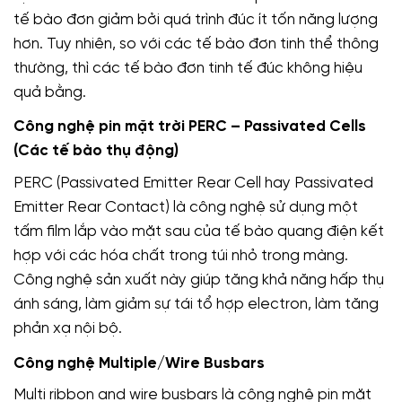
tế bào đơn giảm bởi quá trình đúc ít tốn năng lượng
hơn. Tuy nhiên, so với các tế bào đơn tinh thể thông
thường, thì các tế bào đơn tinh tế đúc không hiệu
quả bằng.
Công nghệ pin mặt trời PERC – Passivated Cells
(Các tế bào thụ động)
PERC (Passivated Emitter Rear Cell hay Passivated
Emitter Rear Contact) là công nghệ sử dụng một
tấm film lắp vào mặt sau của tế bào quang điện kết
hợp với các hóa chất trong túi nhỏ trong màng.
Công nghệ sản xuất này giúp tăng khả năng hấp thụ
ánh sáng, làm giảm sự tái tổ hợp electron, làm tăng
phản xạ nội bộ.
Công nghệ Multiple/Wire Busbars
Multi ribbon and wire busbars là công nghệ pin mặt