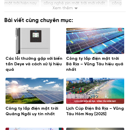
mặt trời hiện nay
công nghệ pin mặt trời mới nhất
công
Xem thêm
nghệ pin năng lượng mặt trời
công nghệ pin năng lượng mặt
Bài viết cùng chuyên mục:
trời mới nhất
công nghệ sản xuất pin mặt trời
công nghệ
sản xuất pin năng lượng mặt trời
công nghệ sản xuất tấm
pin năng lượng mặt trời
công nghệ tấm pin mặt trời mới
nhất
công nghệ xử lý pin năng lượng mặt trời
pin mặt trời
Các lỗi thường gặp với biến
Công ty lắp điện mặt trời
công nghệ màng mỏng
tần Deye và cách xử lý hiệu
Bà Rịa – Vũng Tàu hiệu quả
quả
nhất
Công ty lắp điện mặt trời
Lịch Cúp Điện Bà Rịa – Vũng
Quảng Ngãi uy tín nhất
Tàu Hôm Nay [2025]