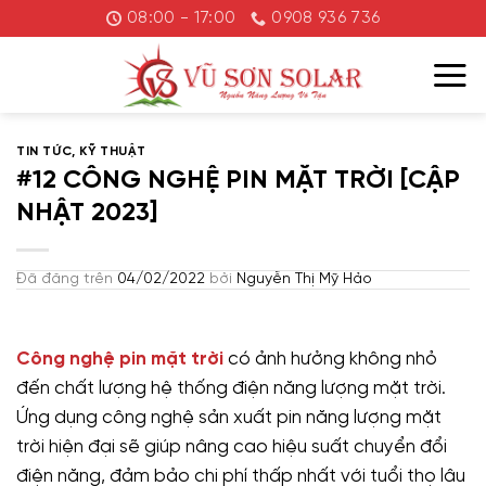
Chuyển
08:00 - 17:00
0908 936 736
đến
nội
dung
TIN TỨC
,
KỸ THUẬT
#12 CÔNG NGHỆ PIN MẶT TRỜI [CẬP
NHẬT 2023]
Đã đăng trên
04/02/2022
bởi
Nguyễn Thị Mỹ Hảo
Công nghệ pin mặt trời
có ảnh hưởng không nhỏ
đến chất lượng hệ thống điện năng lượng mặt trời.
Ứng dụng công nghệ sản xuất pin năng lượng mặt
trời hiện đại sẽ giúp nâng cao hiệu suất chuyển đổi
điện năng, đảm bảo chi phí thấp nhất với tuổi thọ lâu