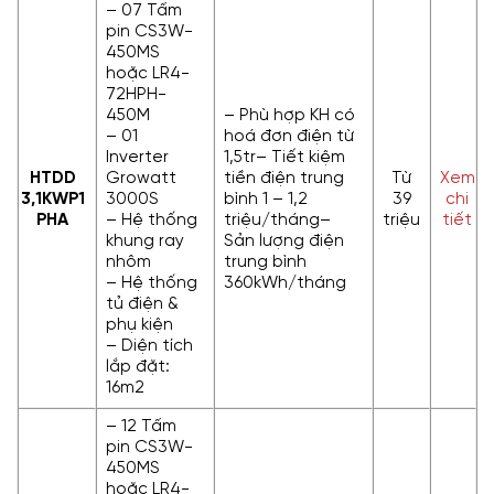
– 07 Tấm
pin CS3W-
450MS
hoặc LR4-
72HPH-
450M
– Phù hợp KH có
– 01
hoá đơn điện từ
Inverter
1,5tr– Tiết kiệm
HTDD
Growatt
tiền điện trung
Từ
Xem
3,1KWP
1
3000S
bình 1 – 1,2
39
chi
PHA
– Hệ thống
triệu/tháng–
triệu
tiết
khung ray
Sản lượng điện
nhôm
trung bình
– Hệ thống
360kWh/tháng
tủ điện &
phụ kiện
– Diện tích
lắp đặt:
16m2
– 12 Tấm
pin CS3W-
450MS
hoặc LR4-