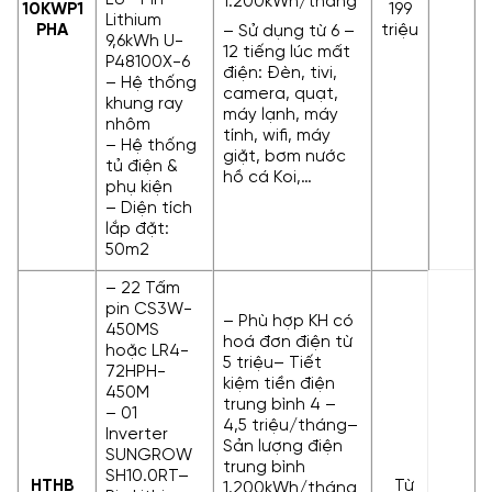
1.200kWh/tháng
10KWP
1
199
Lithium
PHA
triệu
– Sử dụng từ 6 –
9,6kWh U-
12 tiếng lúc mất
P48100X-6
điện: Đèn, tivi,
– Hệ thống
camera, quạt,
khung ray
máy lạnh, máy
nhôm
tính, wifi, máy
– Hệ thống
giặt, bơm nước
tủ điện &
hồ cá Koi,…
phụ kiện
– Diện tích
lắp đặt:
50m2
– 22 Tấm
pin CS3W-
– Phù hợp KH có
450MS
hoá đơn điện từ
hoặc LR4-
5 triệu– Tiết
72HPH-
kiệm tiền điện
450M
trung bình 4 –
– 01
4,5 triệu/tháng–
Inverter
Sản lượng điện
SUNGROW
trung bình
SH10.0RT–
HTHB
Từ
1.200kWh/tháng