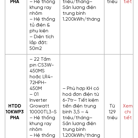
PHA
– Hệ thống
triệu/tháng–
triệu
tiết
khung ray
Sản lượng điện
nhôm
trung bình
– Hệ thống
1.200kWh/tháng
tủ điện &
phụ kiện
– Diện tích
lắp đặt:
50m2
– 22 Tấm
pin CS3W-
450MS
hoặc LR4-
72HPH-
450M
– Phù hợp KH có
– 01
hoá đơn điện từ
Inverter
6-7tr– Tiết kiệm
HTDD
Growatt
tiền điện trung
Từ
Xem
10KWP
3
10000TL3-S
bình 3,5 – 4
129
chi
PHA
– Hệ thống
triệu/tháng–
triệu
tiết
khung ray
Sản lượng điện
nhôm
trung bình
– Hệ thống
1.200kWh/tháng