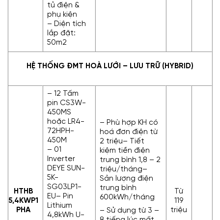
tủ điện &
phụ kiện
– Diện tích
lắp đặt:
50m2
HỆ THỐNG ĐMT HOÀ LƯỚI – LƯU TRỮ (HYBRID)
– 12 Tấm
pin CS3W-
450MS
hoặc LR4-
– Phù hợp KH có
72HPH-
hoá đơn điện từ
450M
2 triệu– Tiết
– 01
kiệm tiền điện
Inverter
trung bình 1,8 – 2
DEYE SUN-
triệu/tháng–
5K-
Sản lượng điện
SG03LP1-
trung bình
HTHB
Từ
EU– Pin
600kWh/tháng
5,4KWP
1
119
Lithium
PHA
triệu
– Sử dụng từ 3 –
4,8kWh U-
8 tiếng lúc mất