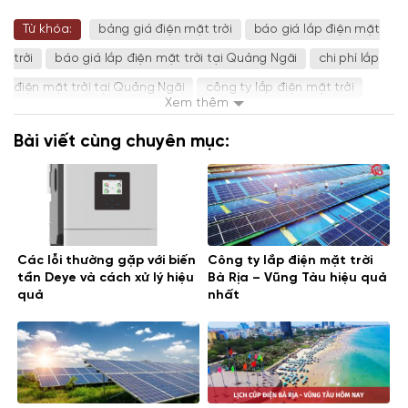
Từ khóa:
bảng giá điện mặt trời
báo giá lắp điện mặt
trời
báo giá lắp điện mặt trời tại Quảng Ngãi
chi phí lắp
điện mặt trời tại Quảng Ngãi
công ty lắp điện mặt trời
Xem thêm
công ty lắp điện mặt trời tại Quảng Ngãi
lắp điện mặt trời
Bài viết cùng chuyên mục:
Quảng Ngãi
Quảng Ngãi
Điện Mặt Trời Quảng Ngãi
Các lỗi thường gặp với biến
Công ty lắp điện mặt trời
tần Deye và cách xử lý hiệu
Bà Rịa – Vũng Tàu hiệu quả
quả
nhất