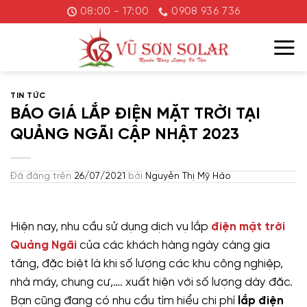
Chuyển
08:00 - 17:00
0908 936 736
đến
nội
dung
TIN TỨC
BÁO GIÁ LẮP ĐIỆN MẶT TRỜI TẠI
QUẢNG NGÃI CẬP NHẬT 2023
Đã đăng trên
26/07/2021
bởi
Nguyễn Thị Mỹ Hảo
Hiện nay, nhu cầu sử dụng dịch vụ lắp
điện mặt trời
Quảng Ngãi
của các khách hàng ngày càng gia
tăng, đặc biệt là khi số lượng các khu công nghiệp,
nhà máy, chung cư,…. xuất hiện với số lượng dày đặc.
Bạn cũng đang có nhu cầu tìm hiểu chi phí
lắp điện