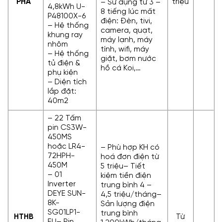
PHA
triệu
– Sử dụng từ 3 –
4,8kWh U-
8 tiếng lúc mất
P48100X-6
điện: Đèn, tivi,
– Hệ thống
camera, quạt,
khung ray
máy lạnh, máy
nhôm
tính, wifi, máy
– Hệ thống
giặt, bơm nước
tủ điện &
hồ cá Koi,…
phụ kiện
– Diện tích
lắp đặt:
40m2
– 22 Tấm
pin CS3W-
450MS
hoặc LR4-
– Phù hợp KH có
72HPH-
hoá đơn điện từ
450M
5 triệu– Tiết
– 01
kiệm tiền điện
Inverter
trung bình 4 –
DEYE SUN-
4,5 triệu/tháng–
8K-
Sản lượng điện
SG01LP1-
trung bình
HTHB
Từ
EU– Pin