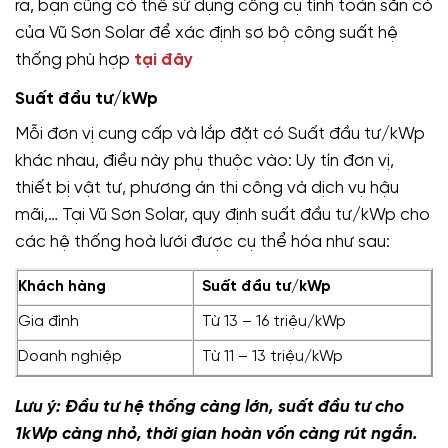
ra, bạn cũng có thể sử dụng công cụ tính toán sẵn có
của Vũ Sơn Solar để xác định sơ bộ công suất hệ
thống phù hợp
tại đây
Suất đầu tư/kWp
Mỗi đơn vị cung cấp và lắp đặt có Suất đầu tư/kWp
khác nhau, điều này phụ thuộc vào: Uy tín đơn vị,
thiết bị vật tư, phương án thi công và dịch vụ hậu
mãi,… Tại Vũ Sơn Solar, quy định suất đầu tư/kWp cho
các hệ thống hoà lưới được cụ thể hóa như sau:
Khách hàng
Suất đầu tư/kWp
Gia đình
Từ 13 – 16 triệu/kWp
Doanh nghiệp
Từ 11 – 13 triệu/kWp
Lưu ý: Đầu tư hệ thống càng lớn, suất đầu tư cho
1kWp càng nhỏ, thời gian hoàn vốn càng rút ngắn.