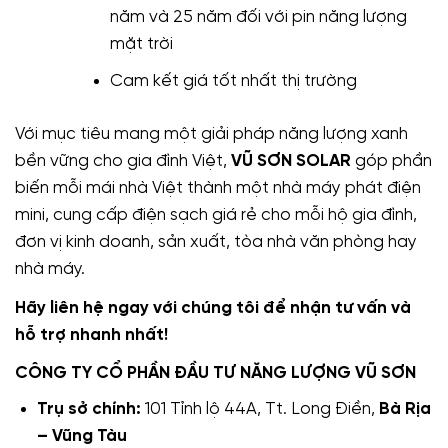
năm và 25 năm đối với pin năng lượng
mặt trời
Cam kết giá tốt nhất thị trường
Với mục tiêu mang một giải pháp năng lượng xanh
bền vững cho gia đình Việt,
VŨ SƠN SOLAR
góp phần
biến mỗi mái nhà Việt thành một nhà máy phát điện
mini, cung cấp điện sạch giá rẻ cho mỗi hộ gia đình,
đơn vị kinh doanh, sản xuất, tòa nhà văn phòng hay
nhà máy.
Hãy liên hệ ngay với chúng tôi để nhận tư vấn và
hỗ trợ nhanh nhất!
CÔNG TY CỔ PHẦN ĐẦU TƯ NĂNG LƯỢNG VŨ SƠN
Trụ sở chính:
101 Tỉnh lộ 44A, Tt. Long Điền,
Bà Rịa
– Vũng Tàu