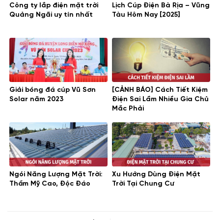
Công ty lắp điện mặt trời
Lịch Cúp Điện Bà Rịa – Vũng
Quảng Ngãi uy tín nhất
Tàu Hôm Nay [2025]
Giải bóng đá cúp Vũ Sơn
[CẢNH BÁO] Cách Tiết Kiệm
Solar năm 2023
Điện Sai Lầm Nhiều Gia Chủ
Mắc Phải
Ngói Năng Lượng Mặt Trời:
Xu Hướng Dùng Điện Mặt
Thẩm Mỹ Cao, Độc Đáo
Trời Tại Chung Cư