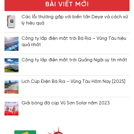
BÀI VIẾT MỚI
Các lỗi thường gặp với biến tần Deye và cách xử
lý hiệu quả
Công ty lắp điện mặt trời Bà Rịa – Vũng Tàu hiệu
quả nhất
Công ty lắp điện mặt trời Quảng Ngãi uy tín nhất
Lịch Cúp Điện Bà Rịa – Vũng Tàu Hôm Nay [2025]
Giải bóng đá cúp Vũ Sơn Solar năm 2023