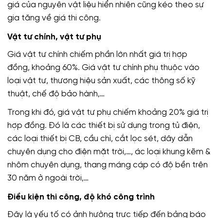
giá của nguyên vật liệu hiển nhiên cũng kéo theo sự
gia tăng về giá thi công.
Vật tư chính, vật tư phụ
Giá vật tư chính chiếm phần lớn nhất giá trị hợp
đồng, khoảng 60%. Giá vật tư chính phụ thuộc vào
loại vật tư, thương hiệu sản xuất, các thông số kỹ
thuật, chế độ bảo hành,…
Trong khi đó, giá vật tư phụ chiếm khoảng 20% giá trị
hợp đồng. Đó là các thiết bị sử dụng trong tủ điện,
các loại thiết bị CB, cầu chì, cắt lọc sét, dây dẫn
chuyên dụng cho điện mặt trời,…, ác loại khung kẽm &
nhôm chuyên dụng, thang máng cáp có độ bền trên
30 năm ở ngoài trời,…
Điều kiện thi công, độ khó công trình
Đây là yếu tố có ảnh hưởng trực tiếp đến bảng báo