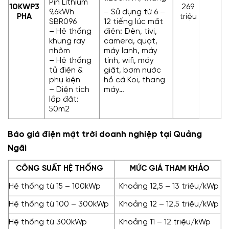
Pin Lithium
10KWP
3
269
– Sử dụng từ 6 –
9,6kWh
PHA
triệu
12 tiếng lúc mất
SBR096
điện: Đèn, tivi,
– Hệ thống
camera, quạt,
khung ray
máy lạnh, máy
nhôm
tính, wifi, máy
– Hệ thống
giặt, bơm nước
tủ điện &
hồ cá Koi, thang
phụ kiện
máy…
– Diện tích
lắp đặt:
50m2
Báo giá điện mặt trời doanh nghiệp tại Quảng
Ngãi
CÔNG SUẤT HỆ THỐNG
MỨC GIÁ THAM KHẢO
Hệ thống từ 15 – 100kWp
Khoảng 12,5 – 13 triệu/kWp
Hệ thống từ 100 – 300kWp
Khoảng 12 – 12,5 triệu/kWp
Hệ thống từ 300kWp
Khoảng 11 – 12 triệu/kWp