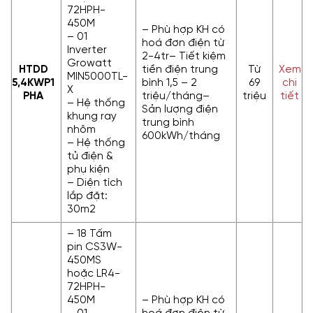
72HPH-
450M
– Phù hợp KH có
– 01
hoá đơn điện từ
Inverter
2-4tr– Tiết kiệm
Growatt
HTDD
tiền điện trung
Từ
Xem
MIN5000TL-
5,4KWP
1
bình 1,5 – 2
69
chi
X
PHA
triệu/tháng–
triệu
tiết
– Hệ thống
Sản lượng điện
khung ray
trung bình
nhôm
600kWh/tháng
– Hệ thống
tủ điện &
phụ kiện
– Diện tích
lắp đặt:
30m2
– 18 Tấm
pin CS3W-
450MS
hoặc LR4-
72HPH-
450M
– Phù hợp KH có