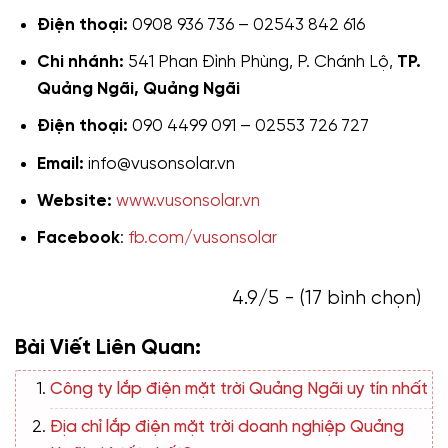
Điện thoại:
0908 936 736 – 02543 842 616
Chi nhánh:
541 Phan Đình Phùng, P. Chánh Lộ,
TP.
Quảng Ngãi, Quảng Ngãi
Điện thoại:
090 4499 091 – 02553 726 727
Email:
info@vusonsolar.vn
Website:
www.vusonsolar.vn
Facebook
:
fb.com/vusonsolar
4.9/5 - (17 bình chọn)
Bài Viết Liên Quan:
Công ty lắp điện mặt trời Quảng Ngãi uy tín nhất
Địa chỉ lắp điện mặt trời doanh nghiệp Quảng