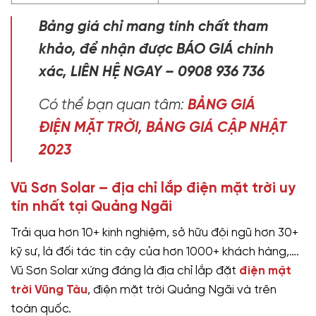
Bảng giá chỉ mang tính chất tham
khảo, để nhận được BÁO GIÁ chính
xác, LIÊN HỆ NGAY – 0908 936 736
Có thể bạn quan tâm:
BẢNG GIÁ
ĐIỆN MẶT TRỜI, BẢNG GIÁ CẬP NHẬT
2023
Vũ Sơn Solar – địa chỉ lắp điện mặt trời uy
tín nhất tại Quảng Ngãi
Trải qua hơn 10+ kinh nghiệm, sở hữu đội ngũ hơn 30+
kỹ sư, là đối tác tin cậy của hơn 1000+ khách hàng,….
Vũ Sơn Solar xứng đáng là địa chỉ lắp đặt
điện mặt
trời Vũng Tàu
, điện mặt trời Quảng Ngãi và trên
toàn quốc.