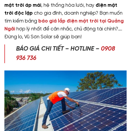
mặt trời áp mái
, hệ thống hòa lưới, hay
điện mặt
trời độc lập
cho gia đình, doanh nghiệp? Bạn muốn
tìm kiếm bảng
báo giá lắp điện mặt trời tại Quảng
Ngãi
hợp lý nhất để cân nhắc, chủ động tài chính?….
Đừng lo, Vũ Sơn Solar sẽ giúp bạn!
BÁO GIÁ CHI TIẾT – HOTLINE –
0908
936 736