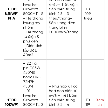
– 01
hoá đơn điện từ
Inverter
4-6tr– Tiết kiệm
HTDD
Growatt
tiền điện trung
Từ
8,1KWP
1
8000MTL-S
bình 2,5 – 3
109
PHA
– Hệ thống
triệu/tháng–
triệu
khung ray
Sản lượng điện
nhôm
trung bình
– Hệ thống
1.000kWh/tháng
tủ điện &
phụ kiện
– Diện tích
lắp đặt:
40m2
– 22 Tấm
pin CS3W-
450MS
hoặc LR4-
72HPH-
450M
– Phù hợp KH có
– 01
hoá đơn điện từ
Inverter
6-7tr– Tiết kiệm
HTDD
Growatt
tiền điện trung
Từ
Xem
10KWP
1
8000MTL-S
bình 3,5 – 4
119
chi