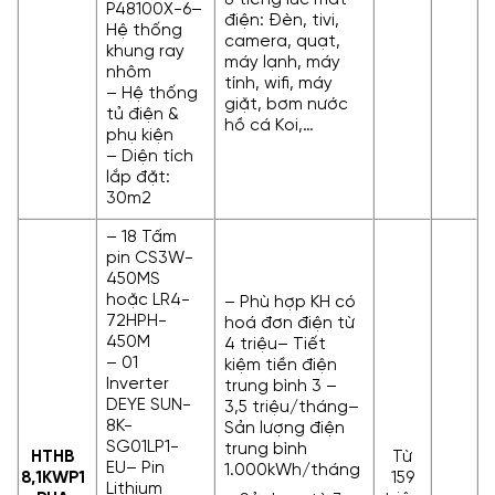
P48100X-6–
điện: Đèn, tivi,
Hệ thống
camera, quạt,
khung ray
máy lạnh, máy
nhôm
tính, wifi, máy
– Hệ thống
giặt, bơm nước
tủ điện &
hồ cá Koi,…
phụ kiện
– Diện tích
lắp đặt:
30m2
– 18 Tấm
pin CS3W-
450MS
hoặc LR4-
– Phù hợp KH có
72HPH-
hoá đơn điện từ
450M
4 triệu– Tiết
– 01
kiệm tiền điện
Inverter
trung bình 3 –
DEYE SUN-
3,5 triệu/tháng–
8K-
Sản lượng điện
SG01LP1-
trung bình
HTHB
Từ
EU– Pin
1.000kWh/tháng
8,1KWP
1
159
Lithium