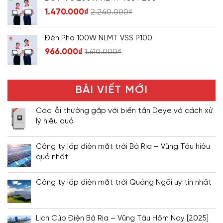
1.470.000
₫
2.240.000
₫
Đèn Pha 100W NLMT VSS P100
966.000
₫
1.610.000
₫
BÀI VIẾT MỚI
Các lỗi thường gặp với biến tần Deye và cách xử
lý hiệu quả
Công ty lắp điện mặt trời Bà Rịa – Vũng Tàu hiệu
quả nhất
Công ty lắp điện mặt trời Quảng Ngãi uy tín nhất
Lịch Cúp Điện Bà Rịa – Vũng Tàu Hôm Nay [2025]