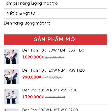
Tấm pin năng lượng mặt trời
Thiết bị & vật tư
Đèn năng lượng mặt trời
SẢN PHẨM MỚI
Đèn Tích Hợp 150W NLMT VSS T150
1.090.000
₫
2.120.000
₫
Đèn Tích Hợp 120W NLMT VSS T120
990.000
₫
1.740.000
₫
Đèn Pha 300W NLMT VSS P300
1.790.000
₫
2.790.000
₫
Đèn Pha 200W NLMT VSS P200