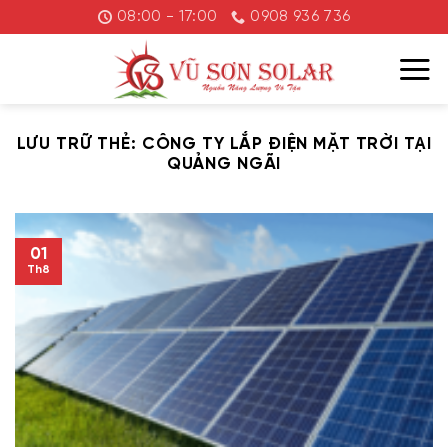
Chuyển
08:00 - 17:00
0908 936 736
đến
nội
dung
LƯU TRỮ THẺ:
CÔNG TY LẮP ĐIỆN MẶT TRỜI TẠI
QUẢNG NGÃI
01
Th8