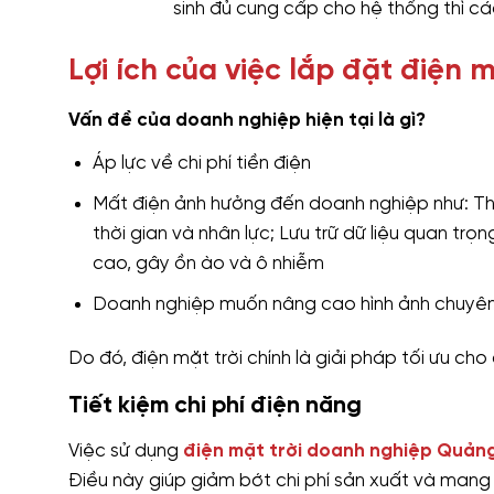
sinh đủ cung cấp cho hệ thống thì các 
Lợi ích của việc lắp đặt điện 
Vấn đề của doanh nghiệp hiện tại là gì?
Áp lực về chi phí tiền điện
Mất điện ảnh hưởng đến doanh nghiệp như: Th
thời gian và nhân lực; Lưu trữ dữ liệu quan trọ
cao, gây ồn ào và ô nhiễm
Doanh nghiệp muốn nâng cao hình ảnh chuyên
Do đó, điện mặt trời chính là giải pháp tối ưu ch
Tiết kiệm chi phí điện năng
Việc sử dụng
điện mặt trời doanh nghiệp Quản
Điều này giúp giảm bớt chi phí sản xuất và mang l