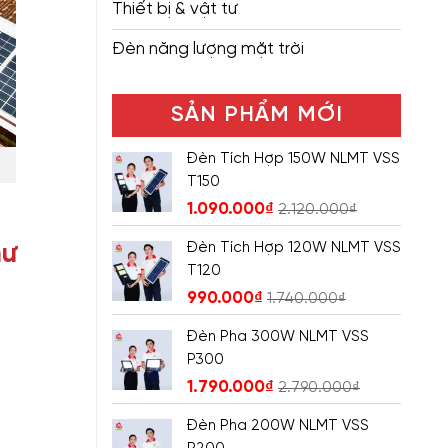
Thiết bị & vật tư
Đèn năng lượng mặt trời
SẢN PHẨM MỚI
Đèn Tích Hợp 150W NLMT VSS
T150
1.090.000
₫
2.120.000
₫
Đèn Tích Hợp 120W NLMT VSS
hư
T120
990.000
₫
1.740.000
₫
Đèn Pha 300W NLMT VSS
P300
1.790.000
₫
2.790.000
₫
Đèn Pha 200W NLMT VSS