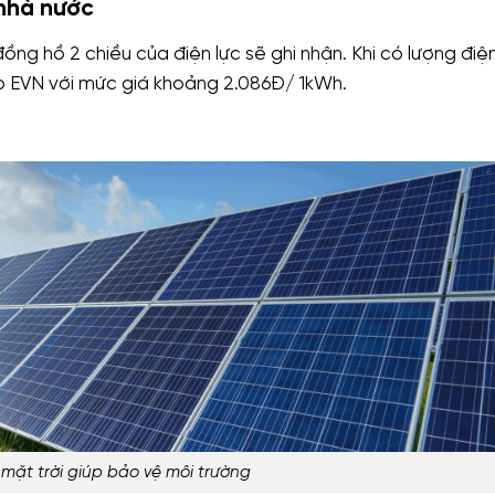
 nhà nước
đồng hồ 2 chiều của điện lực sẽ ghi nhận. Khi có lượng đi
ho EVN với mức giá khoảng 2.086Đ/ 1kWh.
mặt trời giúp bảo vệ môi trường