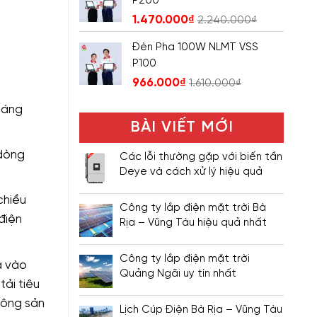
P200
1.470.000
₫
2.240.000
₫
Đèn Pha 100W NLMT VSS
P100
966.000
₫
1.610.000
₫
sáng
BÀI VIẾT MỚI
 dòng
Các lỗi thường gặp với biến tần
Deye và cách xử lý hiệu quả
chiều
Công ty lắp điện mặt trời Bà
điện
Rịa – Vũng Tàu hiệu quả nhất
Công ty lắp điện mặt trời
a vào
Quảng Ngãi uy tín nhất
tải tiêu
không sản
Lịch Cúp Điện Bà Rịa – Vũng Tàu