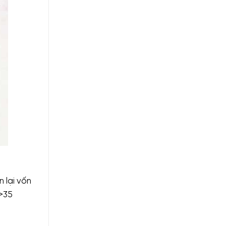
 lại vốn
 >35