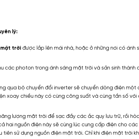
yên lý:
 mặt trời
được lắp lên mái nhà, hoặc ở những nơi có ánh 
u các photon trong ánh sáng mặt trời và sản sinh thành
ng qua bộ chuyển đổi inverter sẽ chuyển dòng điện một 
ện xoay chiều này có cùng công suất và cùng tần số với 
ăng lượng mặt trời để sạc đầy các ắc quy lưu trữ, rồi hò
cả hai nguồn điện này sẽ cùng lúc cung cấp điện cho các 
u tiên sử dụng nguồn điện mặt trời. Chỉ khi điện mặt trời 