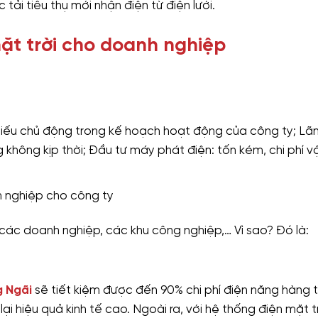
tải tiêu thụ mới nhận điện từ điện lưới.
mặt trời cho doanh nghiệp
iếu chủ động trong kế hoạch hoạt động của công ty; Lãn
ng không kịp thời; Đầu tư máy phát điện: tốn kém, chi phí 
 nghiệp cho công ty
o các doanh nghiệp, các khu công nghiệp,… Vì sao? Đó là:
g Ngãi
sẽ tiết kiệm được đến 90% chi phí điện năng hàng 
ại hiệu quả kinh tế cao. Ngoài ra, với hệ thống điện mặt t