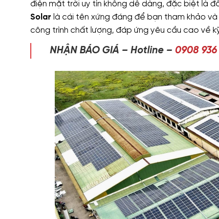
điện mặt trời uy tín không dễ dàng, đặc biệt là đ
Solar
là cái tên xứng đáng để bạn tham khảo và
công trình chất lượng, đáp ứng yêu cầu cao về kỹ
NHẬN BÁO GIÁ – Hotline –
0908 936