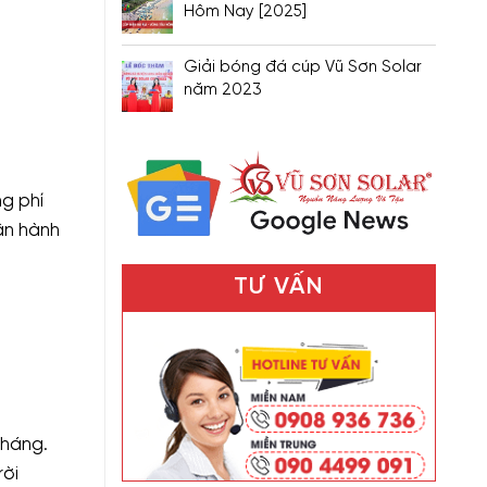
Hôm Nay [2025]
Giải bóng đá cúp Vũ Sơn Solar
năm 2023
g phí
vận hành
TƯ VẤN
tháng.
rời