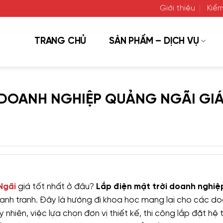
Giới thiệu
Kiểm
TRANG CHỦ
SẢN PHẨM – DỊCH VỤ
I DOANH NGHIỆP QUẢNG NGÃI GI
 Ngãi
giá tốt nhất ở đâu?
Lắp điện mặt trời doanh nghiệ
 cạnh tranh. Đây là hướng đi khoa học mang lại cho các d
 nhiên, việc lựa chọn đơn vị thiết kế, thi công lắp đặt hệ