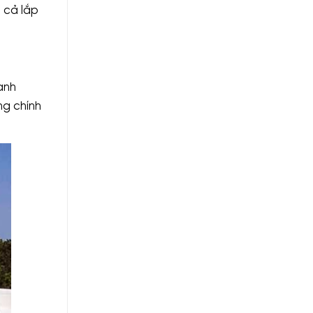
 cả lắp
anh
ng chính