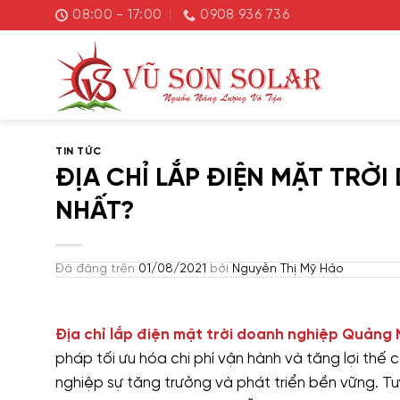
Chuyển
08:00 - 17:00
0908 936 736
đến
nội
dung
TIN TỨC
ĐỊA CHỈ LẮP ĐIỆN MẶT TRỜ
NHẤT?
Đã đăng trên
01/08/2021
bởi
Nguyễn Thị Mỹ Hảo
Địa chỉ lắp điện mặt trời doanh nghiệp Quảng
pháp tối ưu hóa chi phí vận hành và tăng lợi thế
nghiệp sự tăng trưởng và phát triển bền vững. Tuy