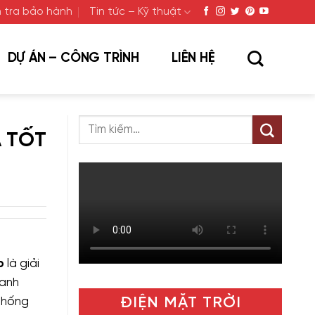
 tra bảo hành
Tin tức – Kỹ thuật
DỰ ÁN – CÔNG TRÌNH
LIÊN HỆ
Á TỐT
p
là giải
oanh
ĐIỆN MẶT TRỜI
 thống