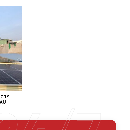
 CTY
TÀU