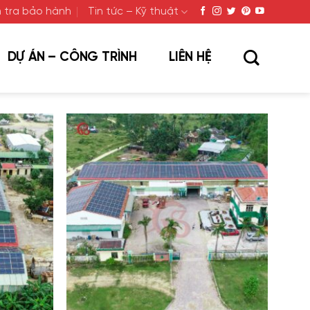
 tra bảo hành
Tin tức – Kỹ thuật
DỰ ÁN – CÔNG TRÌNH
LIÊN HỆ