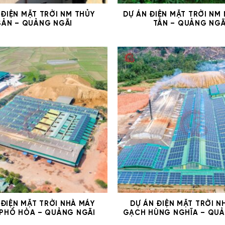
 ĐIỆN MẶT TRỜI NM THỦY
DỰ ÁN ĐIỆN MẶT TRỜI NM
SẢN – QUẢNG NGÃI
TÂN – QUẢNG NGÃ
 ĐIỆN MẶT TRỜI NHÀ MÁY
DỰ ÁN ĐIỆN MẶT TRỜI N
PHỔ HÒA – QUẢNG NGÃI
GẠCH HÙNG NGHĨA – QUẢ