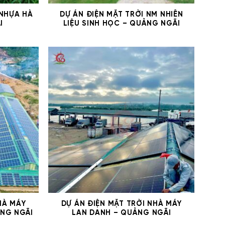
 NHỰA HÀ
DỰ ÁN ĐIỆN MẶT TRỜI NM NHIÊN
I
LIỆU SINH HỌC – QUẢNG NGÃI
HÀ MÁY
DỰ ÁN ĐIỆN MẶT TRỜI NHÀ MÁY
NG NGÃI
LAN DANH – QUẢNG NGÃI