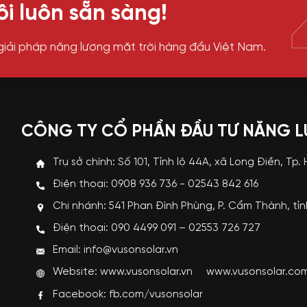
i luôn sẵn sàng!
giải pháp năng lượng mặt trời hàng đầu Việt Nam.
CÔNG TY CỔ PHẦN ĐẦU TƯ NĂNG 
Trụ sở chính: Số 101, Tỉnh lộ 44A, xã Long Điền, Tp.
Điện thoại: 0908 936 736 - 02543 842 616
Chi nhánh: 541 Phan Đình Phùng, P. Cẩm Thành, tỉ
p
Điện thoại: 090 4499 091 – 02553 726 727
i
Email: info@vusonsolar.vn
R
Website:
www.vusonsolar.vn
www.vusonsolar.co
g
Facebook:
fb.com/vusonsolar