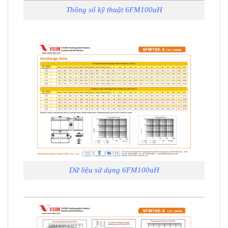
Thông số kỹ thuật 6FM100aH
Dữ liệu sử dụng 6FM100aH