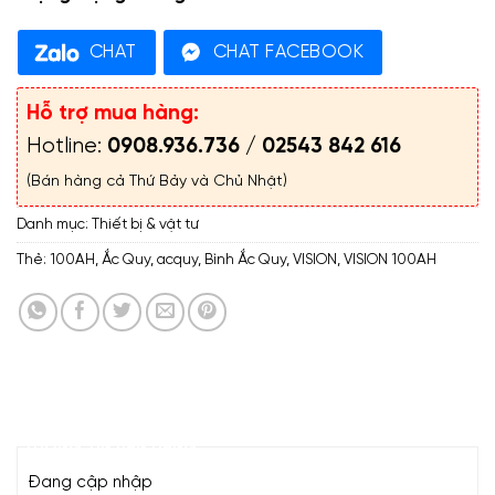
CHAT
CHAT FACEBOOK
Hỗ trợ mua hàng:
Hotline:
0908.936.736
/
02543 842 616
(Bán hàng cả Thứ Bảy và Chủ Nhật)
Danh mục:
Thiết bị & vật tư
Thẻ:
100AH
,
Ắc Quy
,
acquy
,
Bình Ắc Quy
,
VISION
,
VISION 100AH
THÔNG TIN BÁN HÀNG
Đang cập nhập