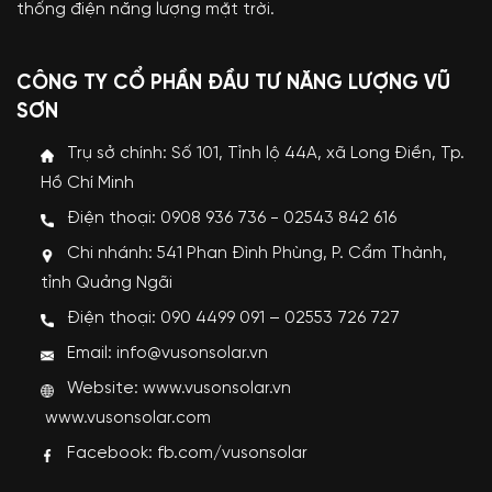
thống điện năng lượng mặt trời.
CÔNG TY CỔ PHẦN ĐẦU TƯ NĂNG LƯỢNG VŨ
SƠN
Trụ sở chính: Số 101, Tỉnh lộ 44A, xã Long Điền, Tp.
Hồ Chí Minh
Điện thoại: 0908 936 736 - 02543 842 616
Chi nhánh: 541 Phan Đình Phùng, P. Cẩm Thành,
tỉnh Quảng Ngãi
Điện thoại: 090 4499 091 – 02553 726 727
Email: info@vusonsolar.vn
Website:
www.vusonsolar.vn
www.vusonsolar.com
Facebook:
fb.com/vusonsolar