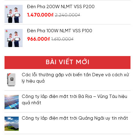
Đèn Pha 200W NLMT VSS P200
1.470.000
₫
2.240.000
₫
Đèn Pha 100W NLMT VSS P100
966.000
₫
1.610.000
₫
BÀI VIẾT MỚI
Các lỗi thường gặp với biến tần Deye và cách xử
lý hiệu quả
Công ty lắp điện mặt trời Bà Rịa – Vũng Tàu hiệu
quả nhất
Công ty lắp điện mặt trời Quảng Ngãi uy tín nhất