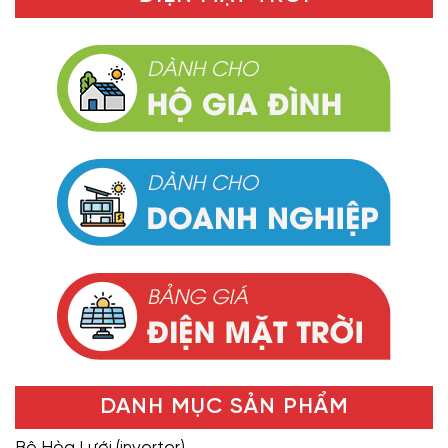
DANH MỤC SẢN PHẨM
Bộ Hòa Lưới (inverter)