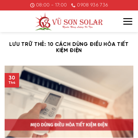
Chuyển
08:00 - 17:00
0908 936 736
đến
nội
dung
LƯU TRỮ THẺ:
10 CÁCH DÙNG ĐIỀU HÒA TIẾT
KIỆM ĐIỆN
30
Th4