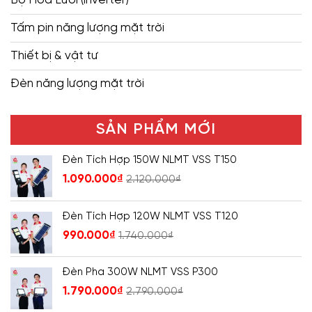
Tấm pin năng lượng mặt trời
Thiết bị & vật tư
Đèn năng lượng mặt trời
SẢN PHẨM MỚI
Đèn Tích Hợp 150W NLMT VSS T150
1.090.000
₫
2.120.000
₫
Đèn Tích Hợp 120W NLMT VSS T120
990.000
₫
1.740.000
₫
Đèn Pha 300W NLMT VSS P300
1.790.000
₫
2.790.000
₫