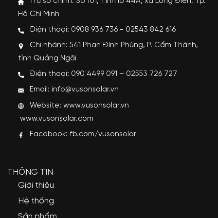
Trụ sở chính: Số 101, Tỉnh lộ 44A, xã Long Điền, Tp.
Hồ Chí Minh
Điện thoại: 0908 936 736 - 02543 842 616
Chi nhánh: 541 Phan Đình Phùng, P. Cẩm Thành,
tỉnh Quảng Ngãi
Điện thoại: 090 4499 091 – 02553 726 727
Email: info@vusonsolar.vn
Website:
www.vusonsolar.vn
www.vusonsolar.com
Facebook:
fb.com/vusonsolar
THÔNG TIN
Giới thiệu
Hệ thống
Sản phẩm