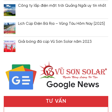
Công ty lắp điện mặt trời Quảng Ngãi uy tín nhất
Lịch Cúp Điện Bà Rịa – Vũng Tàu Hôm Nay [2025]
Giải bóng đá cúp Vũ Sơn Solar năm 2023
TƯ VẤN