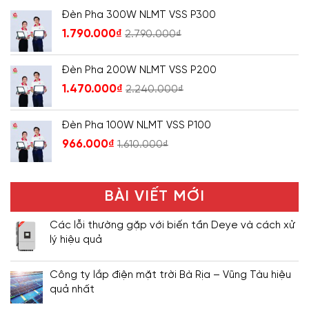
Đèn Pha 300W NLMT VSS P300
1.790.000
₫
2.790.000
₫
Đèn Pha 200W NLMT VSS P200
1.470.000
₫
2.240.000
₫
Đèn Pha 100W NLMT VSS P100
966.000
₫
1.610.000
₫
BÀI VIẾT MỚI
Các lỗi thường gặp với biến tần Deye và cách xử
lý hiệu quả
Công ty lắp điện mặt trời Bà Rịa – Vũng Tàu hiệu
quả nhất