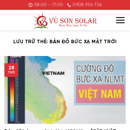
Chuyển
08:00 - 17:00
0908 936 736
đến
nội
dung
LƯU TRỮ THẺ:
BẢN ĐỒ BỨC XẠ MẶT TRỜI
28
Th11