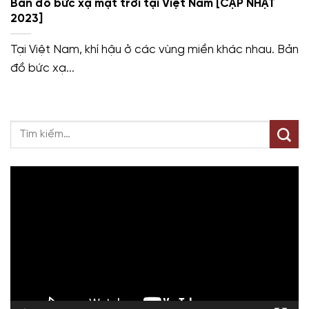
Bản đồ bức xạ mặt trời tại Việt Nam [CẬP NHẬT
2023]
Tại Việt Nam, khí hậu ở các vùng miền khác nhau. Bản
đồ bức xạ...
Trình
chơi
Video