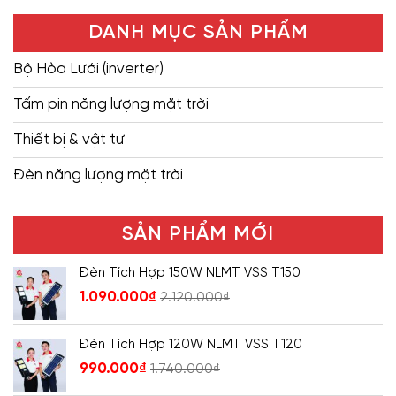
DANH MỤC SẢN PHẨM
Bộ Hòa Lưới (inverter)
Tấm pin năng lượng mặt trời
Thiết bị & vật tư
Đèn năng lượng mặt trời
SẢN PHẨM MỚI
Đèn Tích Hợp 150W NLMT VSS T150
1.090.000
₫
2.120.000
₫
Đèn Tích Hợp 120W NLMT VSS T120
990.000
₫
1.740.000
₫