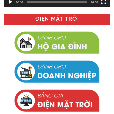
00:00
02:58
ĐIỆN MẶT TRỜI