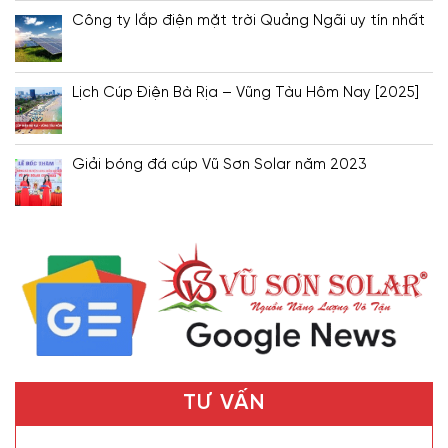
Công ty lắp điện mặt trời Quảng Ngãi uy tín nhất
Lịch Cúp Điện Bà Rịa – Vũng Tàu Hôm Nay [2025]
Giải bóng đá cúp Vũ Sơn Solar năm 2023
TƯ VẤN