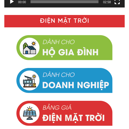
00:00
02:58
ĐIỆN MẶT TRỜI