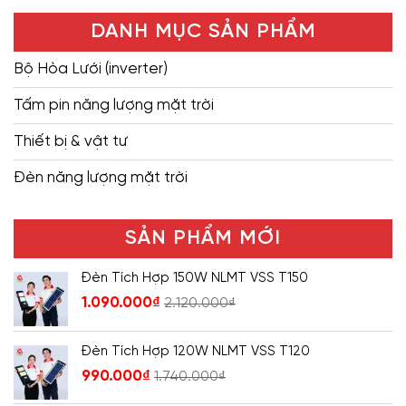
DANH MỤC SẢN PHẨM
Bộ Hòa Lưới (inverter)
Tấm pin năng lượng mặt trời
Thiết bị & vật tư
Đèn năng lượng mặt trời
SẢN PHẨM MỚI
Đèn Tích Hợp 150W NLMT VSS T150
1.090.000
₫
2.120.000
₫
Đèn Tích Hợp 120W NLMT VSS T120
990.000
₫
1.740.000
₫