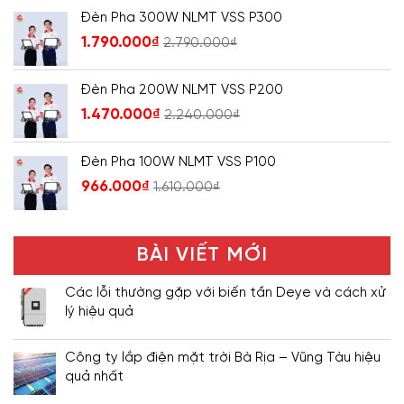
Đèn Pha 300W NLMT VSS P300
1.790.000
₫
2.790.000
₫
Đèn Pha 200W NLMT VSS P200
1.470.000
₫
2.240.000
₫
Đèn Pha 100W NLMT VSS P100
966.000
₫
1.610.000
₫
BÀI VIẾT MỚI
Các lỗi thường gặp với biến tần Deye và cách xử
lý hiệu quả
Công ty lắp điện mặt trời Bà Rịa – Vũng Tàu hiệu
quả nhất