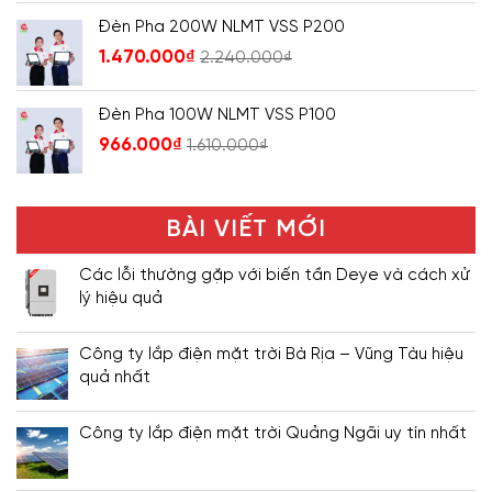
Đèn Pha 200W NLMT VSS P200
1.470.000
₫
2.240.000
₫
Đèn Pha 100W NLMT VSS P100
966.000
₫
1.610.000
₫
BÀI VIẾT MỚI
Các lỗi thường gặp với biến tần Deye và cách xử
lý hiệu quả
Công ty lắp điện mặt trời Bà Rịa – Vũng Tàu hiệu
quả nhất
Công ty lắp điện mặt trời Quảng Ngãi uy tín nhất