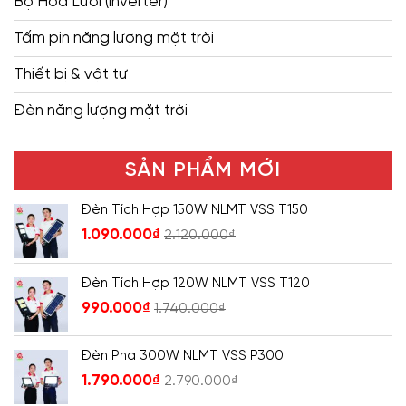
Bộ Hòa Lưới (inverter)
Tấm pin năng lượng mặt trời
Thiết bị & vật tư
Đèn năng lượng mặt trời
SẢN PHẨM MỚI
Đèn Tích Hợp 150W NLMT VSS T150
1.090.000
₫
2.120.000
₫
Đèn Tích Hợp 120W NLMT VSS T120
990.000
₫
1.740.000
₫
Đèn Pha 300W NLMT VSS P300
1.790.000
₫
2.790.000
₫