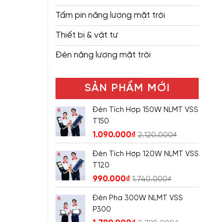
Tấm pin năng lượng mặt trời
Thiết bị & vật tư
Đèn năng lượng mặt trời
SẢN PHẨM MỚI
Đèn Tích Hợp 150W NLMT VSS
T150
1.090.000
₫
2.120.000
₫
Đèn Tích Hợp 120W NLMT VSS
T120
990.000
₫
1.740.000
₫
Đèn Pha 300W NLMT VSS
P300