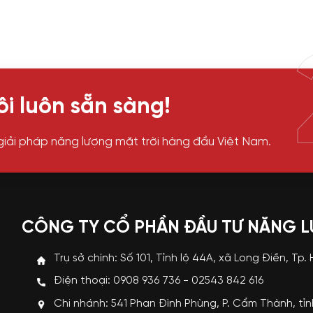
i luôn sẵn sàng!
giải pháp năng lượng mặt trời hàng đầu Việt Nam.
CÔNG TY CỔ PHẦN ĐẦU TƯ NĂNG 
Trụ sở chính: Số 101, Tỉnh lộ 44A, xã Long Điền, Tp.
Điện thoại: 0908 936 736 - 02543 842 616
Chi nhánh: 541 Phan Đình Phùng, P. Cẩm Thành, tỉ