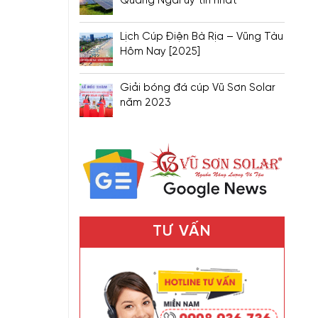
Quảng Ngãi uy tín nhất
Lịch Cúp Điện Bà Rịa – Vũng Tàu
Hôm Nay [2025]
Giải bóng đá cúp Vũ Sơn Solar
năm 2023
TƯ VẤN