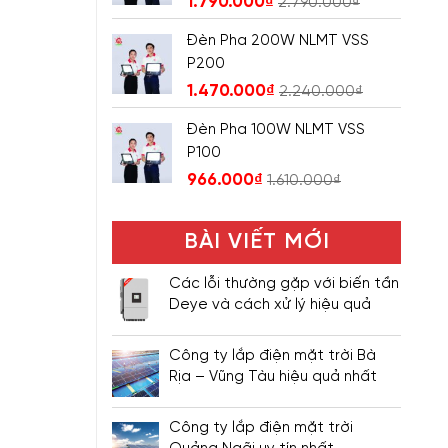
1.790.000
₫
2.790.000
₫
Đèn Pha 200W NLMT VSS
P200
1.470.000
₫
2.240.000
₫
Đèn Pha 100W NLMT VSS
P100
966.000
₫
1.610.000
₫
BÀI VIẾT MỚI
Các lỗi thường gặp với biến tần
Deye và cách xử lý hiệu quả
Công ty lắp điện mặt trời Bà
Rịa – Vũng Tàu hiệu quả nhất
Công ty lắp điện mặt trời