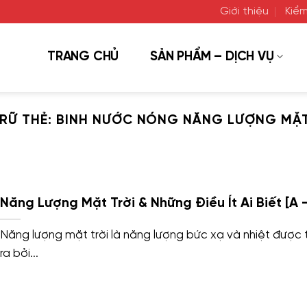
Giới thiệu
Kiểm
TRANG CHỦ
SẢN PHẨM – DỊCH VỤ
RỮ THẺ:
BINH NƯỚC NÓNG NĂNG LƯỢNG MẶT
Năng Lượng Mặt Trời & Những Điều Ít Ai Biết [A –
Năng lượng mặt trời là năng lượng bức xạ và nhiệt được
ra bởi...