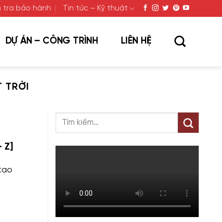
 tra bảo hành
Tin tức – Kỹ thuật
DỰ ÁN – CÔNG TRÌNH
LIÊN HỆ
 TRỜI
 Z]
 tạo