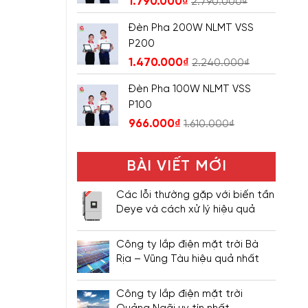
1.790.000
₫
2.790.000
₫
Đèn Pha 200W NLMT VSS
P200
1.470.000
₫
2.240.000
₫
Đèn Pha 100W NLMT VSS
P100
966.000
₫
1.610.000
₫
BÀI VIẾT MỚI
Các lỗi thường gặp với biến tần
Deye và cách xử lý hiệu quả
Công ty lắp điện mặt trời Bà
Rịa – Vũng Tàu hiệu quả nhất
Công ty lắp điện mặt trời