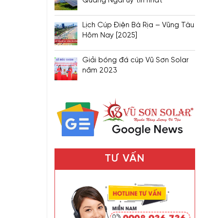
Quảng Ngãi uy tín nhất
Lịch Cúp Điện Bà Rịa – Vũng Tàu
Hôm Nay [2025]
Giải bóng đá cúp Vũ Sơn Solar
năm 2023
TƯ VẤN