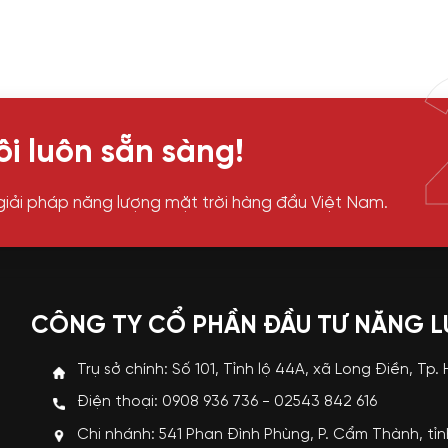
i luôn sẵn sàng!
giải pháp năng lượng mặt trời hàng đầu Việt Nam.
CÔNG TY CỔ PHẦN ĐẦU TƯ NĂNG 
Trụ sở chính: Số 101, Tỉnh lộ 44A, xã Long Điền, Tp.
Điện thoại: 0908 936 736 - 02543 842 616
Chi nhánh: 541 Phan Đình Phùng, P. Cẩm Thành, tỉ