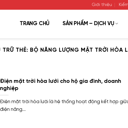
Giới thiệu
Kiểm
TRANG CHỦ
SẢN PHẨM – DỊCH VỤ
 TRỮ THẺ:
BỘ NĂNG LƯỢNG MẶT TRỜI HÒA L
Điện mặt trời hòa lưới cho hộ gia đình, doanh
nghiệp
Điện mặt trời hòa lưới là hệ thống hoạt động kết hợp giữ
điện năng...