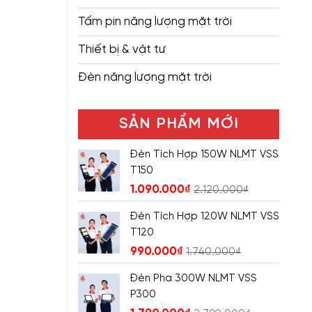
Tấm pin năng lượng mặt trời
Thiết bị & vật tư
Đèn năng lượng mặt trời
SẢN PHẨM MỚI
Đèn Tích Hợp 150W NLMT VSS
T150
1.090.000
₫
2.120.000
₫
Đèn Tích Hợp 120W NLMT VSS
T120
990.000
₫
1.740.000
₫
Đèn Pha 300W NLMT VSS
P300