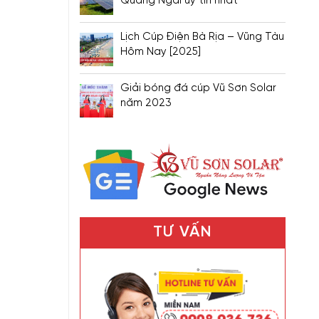
Quảng Ngãi uy tín nhất
Lịch Cúp Điện Bà Rịa – Vũng Tàu
Hôm Nay [2025]
Giải bóng đá cúp Vũ Sơn Solar
năm 2023
TƯ VẤN