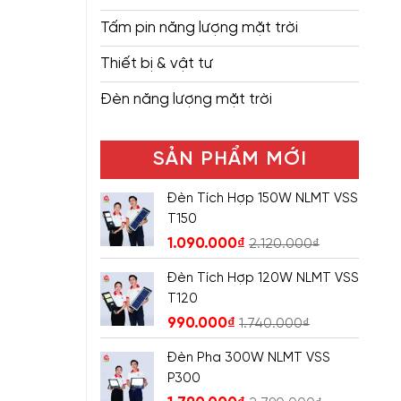
Tấm pin năng lượng mặt trời
Thiết bị & vật tư
Đèn năng lượng mặt trời
SẢN PHẨM MỚI
Đèn Tích Hợp 150W NLMT VSS
T150
1.090.000
₫
2.120.000
₫
Đèn Tích Hợp 120W NLMT VSS
T120
990.000
₫
1.740.000
₫
Đèn Pha 300W NLMT VSS
P300