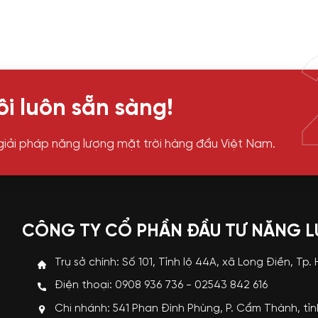
i luôn sẵn sàng!
giải pháp năng lượng mặt trời hàng đầu Việt Nam.
CÔNG TY CỔ PHẦN ĐẦU TƯ NĂNG 
Trụ sở chính: Số 101, Tỉnh lộ 44A, xã Long Điền, Tp.
Điện thoại: 0908 936 736 - 02543 842 616
Chi nhánh: 541 Phan Đình Phùng, P. Cẩm Thành, tỉ