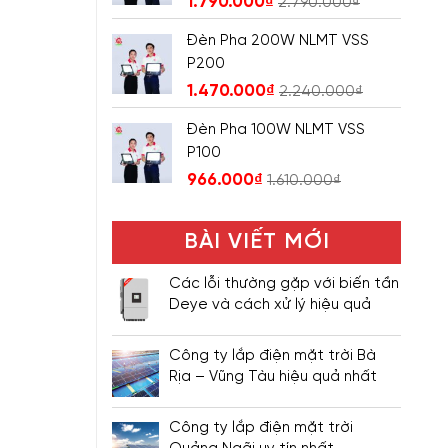
1.790.000
₫
2.790.000
₫
Đèn Pha 200W NLMT VSS
P200
1.470.000
₫
2.240.000
₫
Đèn Pha 100W NLMT VSS
P100
966.000
₫
1.610.000
₫
BÀI VIẾT MỚI
Các lỗi thường gặp với biến tần
Deye và cách xử lý hiệu quả
Công ty lắp điện mặt trời Bà
Rịa – Vũng Tàu hiệu quả nhất
Công ty lắp điện mặt trời