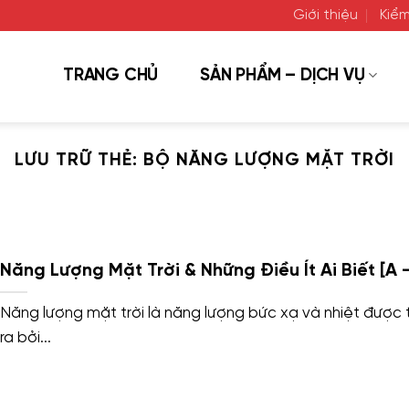
Giới thiệu
Kiểm
TRANG CHỦ
SẢN PHẨM – DỊCH VỤ
LƯU TRỮ THẺ:
BỘ NĂNG LƯỢNG MẶT TRỜI
Năng Lượng Mặt Trời & Những Điều Ít Ai Biết [A –
Năng lượng mặt trời là năng lượng bức xạ và nhiệt được
ra bởi...