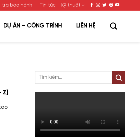
 tra bảo hành
Tin tức – Kỹ thuật
DỰ ÁN – CÔNG TRÌNH
LIÊN HỆ
 Z]
 tạo