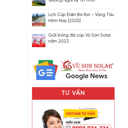
Quảng Ngãi uy tín nhất
Lịch Cúp Điện Bà Rịa – Vũng Tàu
Hôm Nay [2025]
Giải bóng đá cúp Vũ Sơn Solar
năm 2023
TƯ VẤN