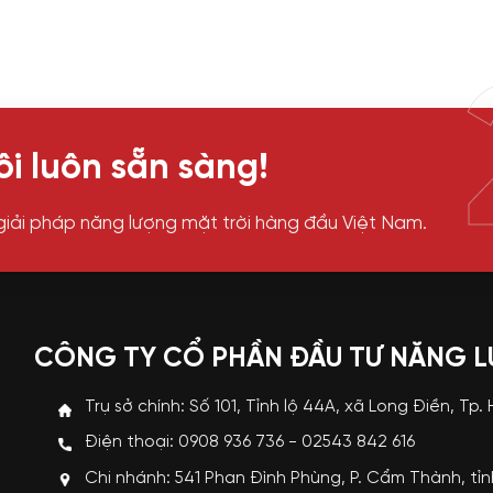
i luôn sẵn sàng!
giải pháp năng lượng mặt trời hàng đầu Việt Nam.
CÔNG TY CỔ PHẦN ĐẦU TƯ NĂNG 
Trụ sở chính: Số 101, Tỉnh lộ 44A, xã Long Điền, Tp.
Điện thoại: 0908 936 736 - 02543 842 616
Chi nhánh: 541 Phan Đình Phùng, P. Cẩm Thành, tỉ