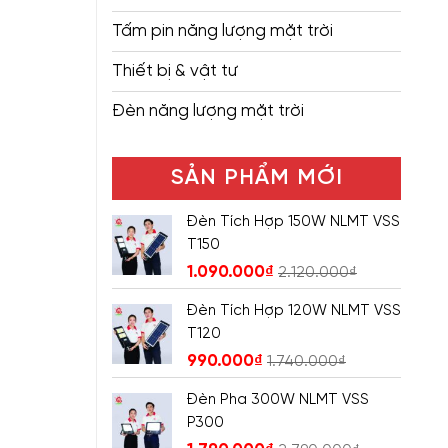
Tấm pin năng lượng mặt trời
Thiết bị & vật tư
Đèn năng lượng mặt trời
SẢN PHẨM MỚI
Đèn Tích Hợp 150W NLMT VSS
T150
1.090.000
₫
2.120.000
₫
Đèn Tích Hợp 120W NLMT VSS
T120
990.000
₫
1.740.000
₫
Đèn Pha 300W NLMT VSS
P300