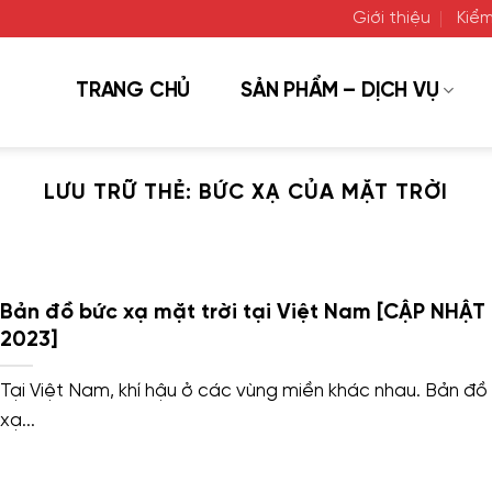
Giới thiệu
Kiểm
TRANG CHỦ
SẢN PHẨM – DỊCH VỤ
LƯU TRỮ THẺ:
BỨC XẠ CỦA MẶT TRỜI
Bản đồ bức xạ mặt trời tại Việt Nam [CẬP NHẬT
2023]
Tại Việt Nam, khí hậu ở các vùng miền khác nhau. Bản đồ
xạ...