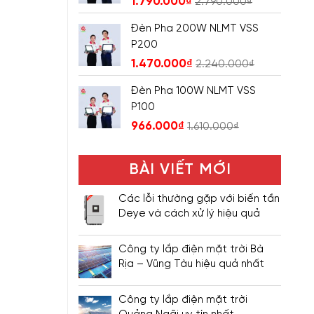
1.790.000
₫
2.790.000
₫
Đèn Pha 200W NLMT VSS
P200
1.470.000
₫
2.240.000
₫
Đèn Pha 100W NLMT VSS
P100
966.000
₫
1.610.000
₫
BÀI VIẾT MỚI
Các lỗi thường gặp với biến tần
Deye và cách xử lý hiệu quả
Công ty lắp điện mặt trời Bà
Rịa – Vũng Tàu hiệu quả nhất
Công ty lắp điện mặt trời