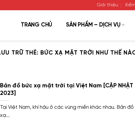
Giới thiệu
Kiểm
TRANG CHỦ
SẢN PHẨM – DỊCH VỤ
LƯU TRỮ THẺ:
BỨC XẠ MẶT TRỜI NHƯ THẾ NÀ
Bản đồ bức xạ mặt trời tại Việt Nam [CẬP NHẬT
2023]
Tại Việt Nam, khí hậu ở các vùng miền khác nhau. Bản đồ
xạ...