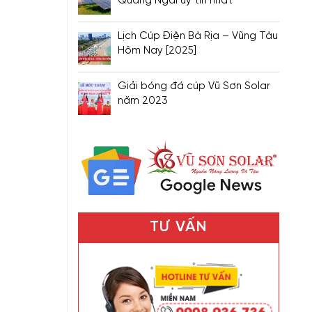
Quảng Ngãi uy tín nhất
Lịch Cúp Điện Bà Rịa – Vũng Tàu
Hôm Nay [2025]
Giải bóng đá cúp Vũ Sơn Solar
năm 2023
TƯ VẤN