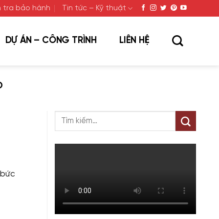
 tra bảo hành
Tin tức – Kỹ thuật
DỰ ÁN – CÔNG TRÌNH
LIÊN HỆ
O
 bức