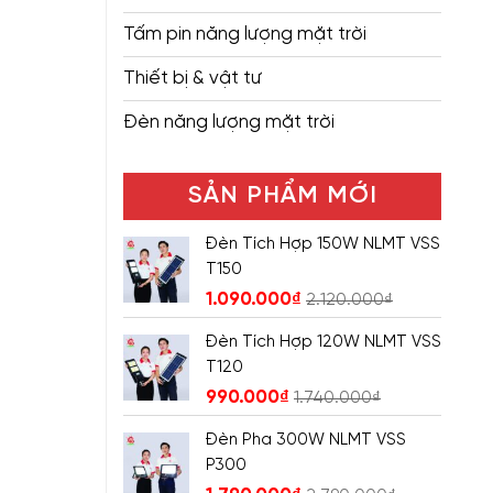
Tấm pin năng lượng mặt trời
Thiết bị & vật tư
Đèn năng lượng mặt trời
SẢN PHẨM MỚI
Đèn Tích Hợp 150W NLMT VSS
T150
1.090.000
₫
2.120.000
₫
Đèn Tích Hợp 120W NLMT VSS
T120
990.000
₫
1.740.000
₫
Đèn Pha 300W NLMT VSS
P300