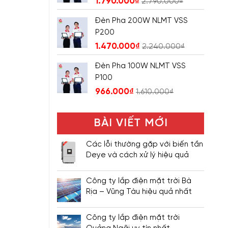
1.790.000
₫
2.790.000
₫
Đèn Pha 200W NLMT VSS
P200
1.470.000
₫
2.240.000
₫
Đèn Pha 100W NLMT VSS
P100
966.000
₫
1.610.000
₫
BÀI VIẾT MỚI
Các lỗi thường gặp với biến tần
Deye và cách xử lý hiệu quả
Công ty lắp điện mặt trời Bà
Rịa – Vũng Tàu hiệu quả nhất
Công ty lắp điện mặt trời