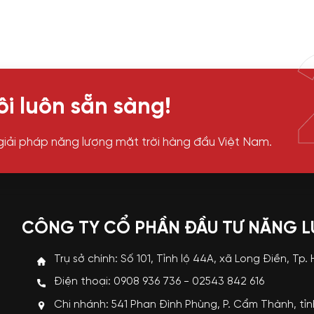
i luôn sẵn sàng!
giải pháp năng lượng mặt trời hàng đầu Việt Nam.
CÔNG TY CỔ PHẦN ĐẦU TƯ NĂNG 
Trụ sở chính: Số 101, Tỉnh lộ 44A, xã Long Điền, Tp.
Điện thoại: 0908 936 736 - 02543 842 616
Chi nhánh: 541 Phan Đình Phùng, P. Cẩm Thành, tỉ