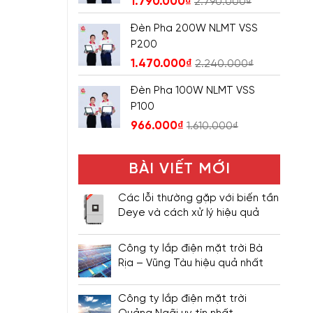
1.790.000
₫
2.790.000
₫
Đèn Pha 200W NLMT VSS
P200
1.470.000
₫
2.240.000
₫
Đèn Pha 100W NLMT VSS
P100
966.000
₫
1.610.000
₫
BÀI VIẾT MỚI
Các lỗi thường gặp với biến tần
Deye và cách xử lý hiệu quả
Công ty lắp điện mặt trời Bà
Rịa – Vũng Tàu hiệu quả nhất
Công ty lắp điện mặt trời