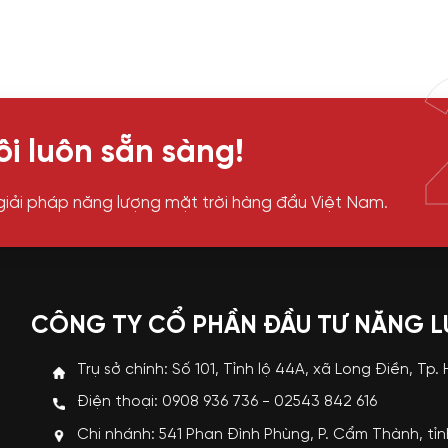
i luôn sẵn sàng!
giải pháp năng lượng mặt trời hàng đầu Việt Nam.
CÔNG TY CỔ PHẦN ĐẦU TƯ NĂNG 
Trụ sở chính: Số 101, Tỉnh lộ 44A, xã Long Điền, Tp.
Điện thoại: 0908 936 736 - 02543 842 616
Chi nhánh: 541 Phan Đình Phùng, P. Cẩm Thành, tỉ