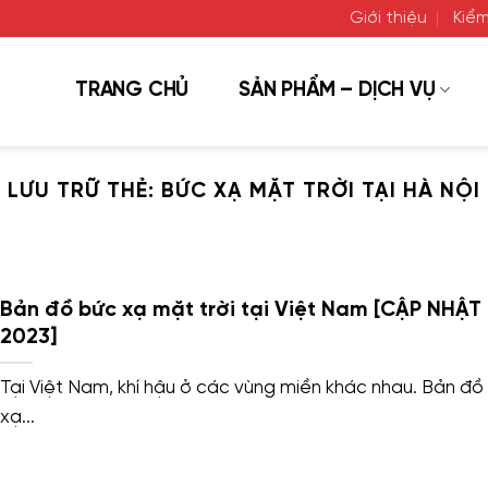
Giới thiệu
Kiểm
TRANG CHỦ
SẢN PHẨM – DỊCH VỤ
LƯU TRỮ THẺ:
BỨC XẠ MẶT TRỜI TẠI HÀ NỘI
Bản đồ bức xạ mặt trời tại Việt Nam [CẬP NHẬT
2023]
Tại Việt Nam, khí hậu ở các vùng miền khác nhau. Bản đồ
xạ...