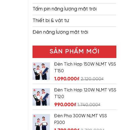
Tấm pin năng lượng mặt trời
Thiết bị & vật tư
Đèn năng lượng mặt trời
SẢN PHẨM MỚI
Đèn Tích Hợp 150W NLMT VSS
T150
1.090.000
₫
2.120.000
₫
Đèn Tích Hợp 120W NLMT VSS
T120
990.000
₫
1.740.000
₫
Đèn Pha 300W NLMT VSS
P300