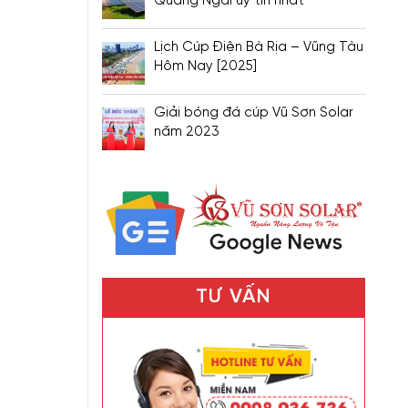
Quảng Ngãi uy tín nhất
Lịch Cúp Điện Bà Rịa – Vũng Tàu
Hôm Nay [2025]
Giải bóng đá cúp Vũ Sơn Solar
năm 2023
TƯ VẤN