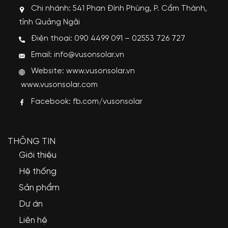
Chi nhánh: 541 Phan Đình Phùng, P. Cẩm Thành,
tỉnh Quảng Ngãi
Điện thoại: 090 4499 091 – 02553 726 727
Email: info@vusonsolar.vn
Website:
www.vusonsolar.vn
www.vusonsolar.com
Facebook:
fb.com/vusonsolar
THÔNG TIN
Giới thiệu
Hệ thống
Sản phẩm
Dự án
Liên hệ