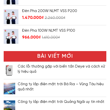
Đèn Pha 200W NLMT VSS P200
1.470.000
₫
2.240.000
₫
Đèn Pha 100W NLMT VSS P100
966.000
₫
1.610.000
₫
BÀI VIẾT MỚI
Các lỗi thường gặp với biến tần Deye và cách xử
lý hiệu quả
Công ty lắp điện mặt trời Bà Rịa – Vũng Tàu hiệu
quả nhất
Công ty lắp điện mặt trời Quảng Ngãi uy tín nhất