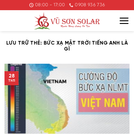
Chuyển
08:00 - 17:00
0908 936 736
đến
nội
dung
LƯU TRỮ THẺ:
BỨC XẠ MẶT TRỜI TIẾNG ANH LÀ
GÌ
28
Th11