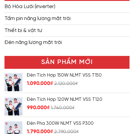
Bộ Hòa Lưới (inverter)
Tấm pin năng lượng mặt trời
Thiết bị & vật tư
Đèn năng lượng mặt trời
SẢN PHẨM MỚI
Đèn Tích Hợp 150W NLMT VSS T150
1.090.000
₫
2.120.000
₫
Đèn Tích Hợp 120W NLMT VSS T120
990.000
₫
1.740.000
₫
Đèn Pha 300W NLMT VSS P300
1.790.000
₫
2.790.000
₫