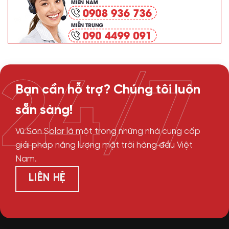
24/7
Bạn cần hỗ trợ? Chúng tôi luôn
sẵn sàng!
Vũ Sơn Solar là một trong những nhà cung cấp
giải pháp năng lượng mặt trời hàng đầu Việt
Nam.
LIÊN HỆ